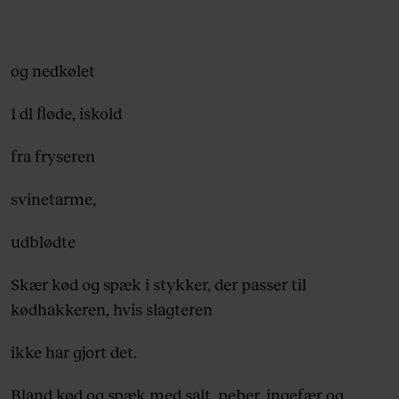
og nedkølet
1 dl fløde, iskold
fra fryseren
svinetarme,
udblødte
Skær kød og spæk i stykker, der passer til
kødhakkeren, hvis slagteren
ikke har gjort det.
Bland kød og spæk med salt, peber, ingefær og