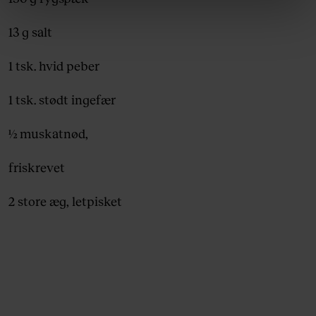
linket, du finder i vores cookiepolitik. Du kan læse mere
om vores brug af cookies, samarbejdspartnere og
13 g salt
behandling af dine personoplysninger i forbindelse
hermed i både vores
privatlivspolitik
og
cookiepolitik
.
1 tsk. hvid peber
1 tsk. stødt ingefær
½ muskatnød,
friskrevet
2 store æg, letpisket