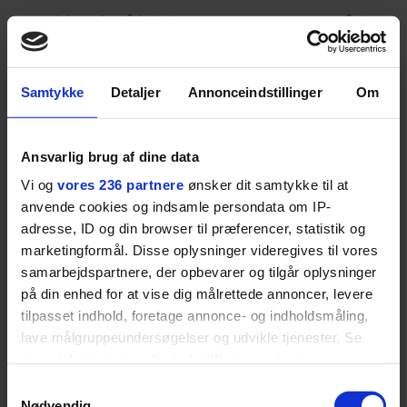
Den ultimative friske bratwurst! Dette er en af de
mest velsmagende og
fyldige pølser, der findes, hjulpet godt på vej af fløde
Samtykke
Detaljer
Annonceindstillinger
Om
og æg. Bratwurst
Ansvarlig brug af dine data
kender du måske fra tyske markedspladser, hvor den
serveres med varme
Vi og
vores 236 partnere
ønsker dit samtykke til at
anvende cookies og indsamle persondata om IP-
brød og nogle gange surkål (se side xx) eller stegte
adresse, ID og din browser til præferencer, statistik og
marketingformål. Disse oplysninger videregives til vores
løg. Den er også god
samarbejdspartnere, der opbevarer og tilgår oplysninger
på din enhed for at vise dig målrettede annoncer, levere
med en syrlig kartoffelsalat eller æblemostarda (se
tilpasset indhold, foretage annonce- og indholdsmåling,
side xx). På grund af
lave målgruppeundersøgelser og udvikle tjenester. Se
mere information under
indstillinger
og i vores
fløden, som skal integreres i farsen, er det ekstra
persondatapolitik. Du kan altid trække dit samtykke
Samtykkevalg
vigtigt at holde ingredienserne
tilbage eller ændre indstillinger fra vores
Nødvendig