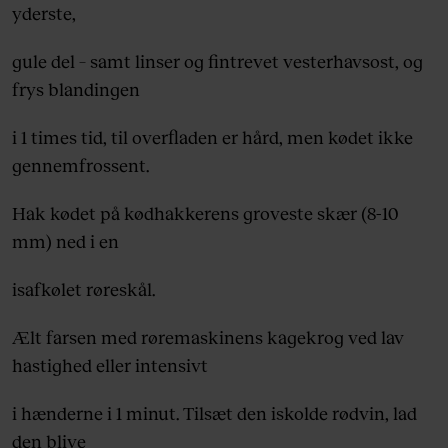
yderste,
gule del – samt linser og fintrevet vesterhavsost, og
frys blandingen
i 1 times tid, til overfladen er hård, men kødet ikke
gennemfrossent.
Hak kødet på kødhakkerens groveste skær (8-10
mm) ned i en
isafkølet røreskål.
Ælt farsen med røremaskinens kagekrog ved lav
hastighed eller intensivt
i hænderne i 1 minut. Tilsæt den iskolde rødvin, lad
den blive