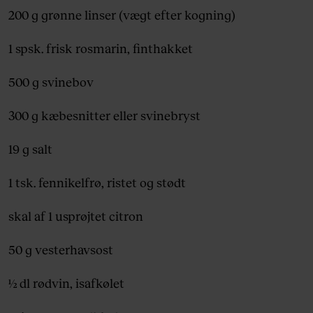
200 g grønne linser (vægt efter kogning)
1 spsk. frisk rosmarin, finthakket
500 g svinebov
300 g kæbesnitter eller svinebryst
19 g salt
1 tsk. fennikelfrø, ristet og stødt
skal af 1 usprøjtet citron
50 g vesterhavsost
½ dl rødvin, isafkølet