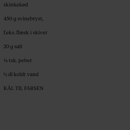
skinkekød
450 g svinebryst,
f.eks. flæsk i skiver
20 g salt
¾ tsk. peber
½ dl koldt vand
KÅL TIL FARSEN