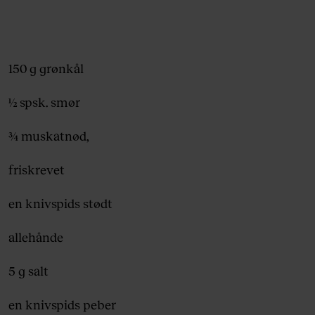
150 g grønkål
½ spsk. smør
¾ muskatnød,
friskrevet
en knivspids stødt
allehånde
5 g salt
en knivspids peber