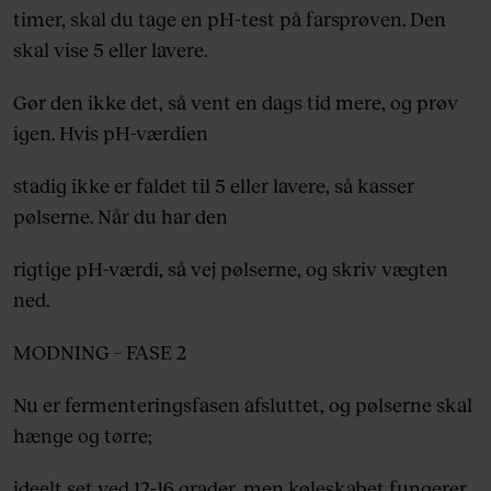
timer, skal du tage en pH-test på farsprøven. Den
skal vise 5 eller lavere.
Gør den ikke det, så vent en dags tid mere, og prøv
igen. Hvis pH-værdien
stadig ikke er faldet til 5 eller lavere, så kasser
pølserne. Når du har den
rigtige pH-værdi, så vej pølserne, og skriv vægten
ned.
MODNING – FASE 2
Nu er fermenteringsfasen afsluttet, og pølserne skal
hænge og tørre;
ideelt set ved 12-16 grader, men køleskabet fungerer