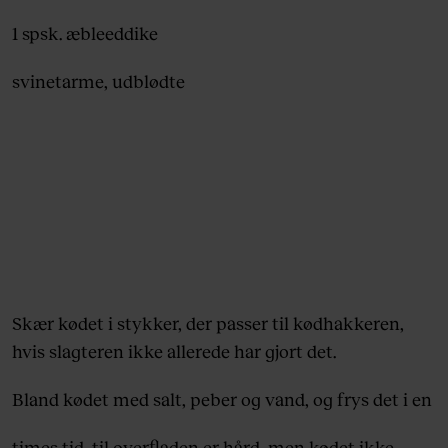
1 spsk. æbleeddike
svinetarme, udblødte
Skær kødet i stykker, der passer til kødhakkeren,
hvis slagteren ikke allerede har gjort det.
Bland kødet med salt, peber og vand, og frys det i en
times tid, til overfladen er hård, men kødet ikke