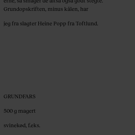
erne, så smager de altså også godt stegte.
Grundopskriften, minus kålen, har
jeg fra slagter Heine Popp fra Toftlund.
GRUNDFARS
500 g magert
svinekød, f.eks.