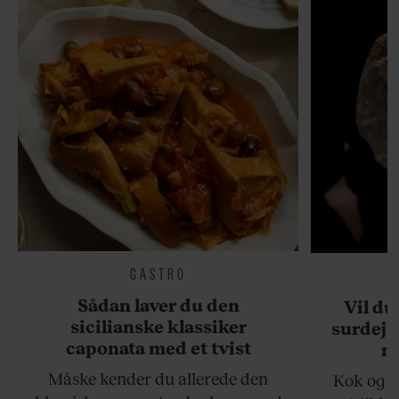
GASTRO
Sådan laver du den
Vil du
sicilianske klassiker
surdejs
caponata med et tvist
n
Måske kender du allerede den
Kok og g