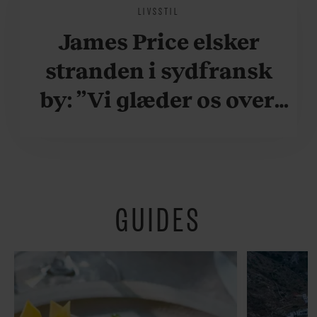
LIVSSTIL
James Price elsker
stranden i sydfransk
by: ”Vi glæder os over,
når vi kan være her i
ydersæsonerne, hvor
der er lidt mere
GUIDES
fredeligt”