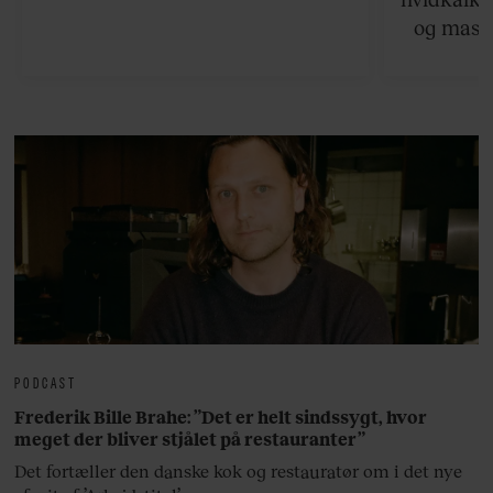
og masse
viser v
bedste ø
lan
PODCAST
Frederik Bille Brahe: ”Det er helt sindssygt, hvor
meget der bliver stjålet på restauranter”
Det fortæller den danske kok og restauratør om i det nye