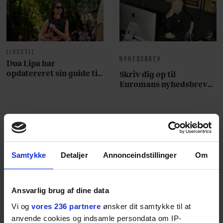
LIVSSTIL
NYHEDSBREV
Dua Lipa har
opdatereret sin guide til
Skriv dig op til
København. Og den er –
Euromans nyhedsbrev
ikke overraskende –
her
ganske forudsigelig
Samtykke
Detaljer
Annonceindstillinger
Om
Jeg er udpræget
midterbarn. Når min far
Ansvarlig brug af dine data
drak sig fuld og blev
Vi og
vores 236 partnere
ønsker dit samtykke til at
anvende cookies og indsamle persondata om IP-