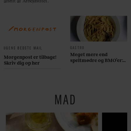
afsnit af ’Arbejdstitel’.
GASTRO
UGENS BEDSTE MAIL
Meget mere end
Morgenpost er tilbage!
speltmødre og BMO’er:
Skriv dig op her
Her er 10 fremragende
restauranter på
Østerbro
MAD