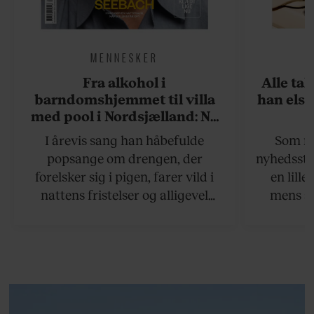
MENNESKER
Fra alkohol i
Alle ta
barndomshjemmet til villa
han elsk
med pool i Nordsjælland: Nu
skal du høre sandheden om
I årevis sang han håbefulde
Som na
Rasmus Seebach
popsange om drengen, der
nyhedsstr
forelsker sig i pigen, farer vild i
en lill
nattens fristelser og alligevel
mens an
finder den lykkelige udgang. Nu,
definer
efter 10 års albumpause, er den
mandlig
rosenrøde forelskelse trådt i
hvor 
baggrunden; den naive dreng er
insisterer
blevet voksen. Her indtager
Danmarks største popstjerne selv