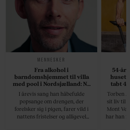
MENNESKER
Fra alkohol i
54-åri
barndomshjemmet til villa
huset 
med pool i Nordsjælland: Nu
tabt 40
skal du høre sandheden om
drøm: 
I årevis sang han håbefulde
Torben An
Rasmus Seebach
skældud 
popsange om drengen, der
sit liv ti
forelsker sig i pigen, farer vild i
Mont Vent
nattens fristelser og alligevel
har han f
finder den lykkelige udgang. Nu,