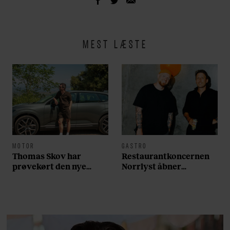
MEST LÆSTE
MOTOR
GASTRO
Thomas Skov har
Restaurantkoncernen
prøvekørt den nye
Norrlyst åbner
Volvo EX60: ”Den kører
burgerrestaurant med
som et svensk eventyr”
Casper Drømme