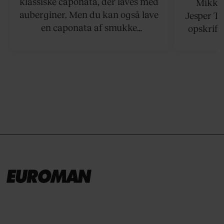
klassiske caponata, der laves med
Mikkel
auberginer. Men du kan også lave
Jesper To
en caponata af smukke
opskrift 
artiskokker. Servér den lun eller
som ka
ved stuetemperatur med godt
måltider –
brød til.