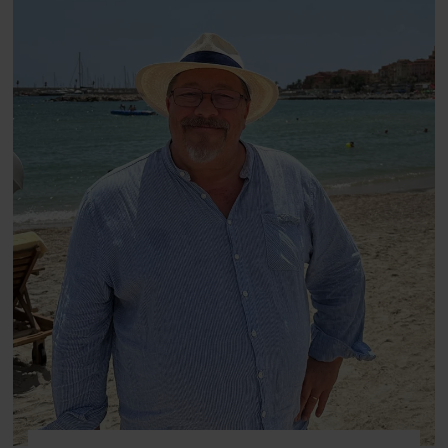
fortællerens plads i et portræt om
arv, angst, familieliv, frygten for
at miste stemmen og den
livsglæde, han nægter at give slip
på.