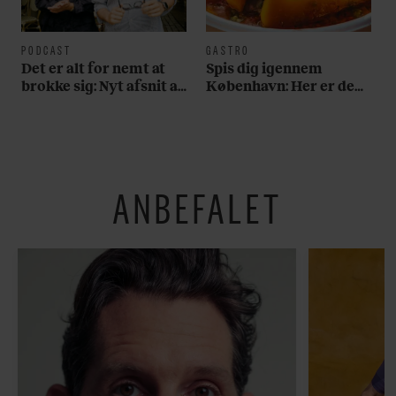
PODCAST
GASTRO
Det er alt for nemt at
Spis dig igennem
brokke sig: Nyt afsnit af
København: Her er de
’Arbejdstitel’ handler
bedste madmarkeder
om alt det, der gør
verden lidt sjovere og
hverdagen lidt lysere
ANBEFALET