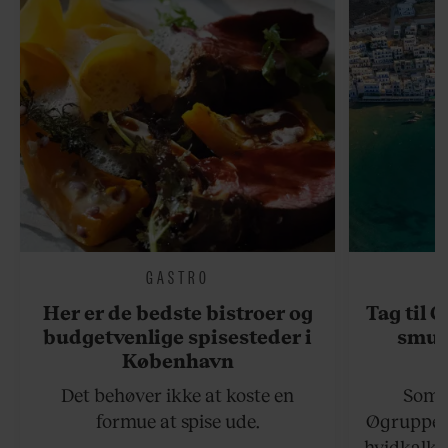
GASTRO
Her er de bedste bistroer og
Tag til 
budgetvenlige spisesteder i
smukk
København
Det behøver ikke at koste en
Somme
formue at spise ude.
Øgruppen 
hvidkalke