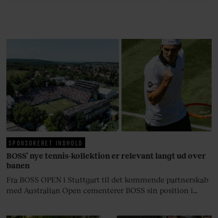
efter 10 års albumpause, er den
rosenrøde forelskelse trådt i
baggrunden; den naive dreng er
blevet voksen. Her indtager
Danmarks største popstjerne selv
fortællerens plads i et portræt om
arv, angst, familieliv, frygten for
at miste stemmen og den
livsglæde, han nægter at give slip
på.
SPONSORERET INDHOLD
BOSS’ nye tennis-kollektion er relevant langt ud over
banen
Fra BOSS OPEN i Stuttgart til det kommende partnerskab
med Australian Open cementerer BOSS sin position i
krydsfeltet mellem tennis, performance og moderne
livsstil.