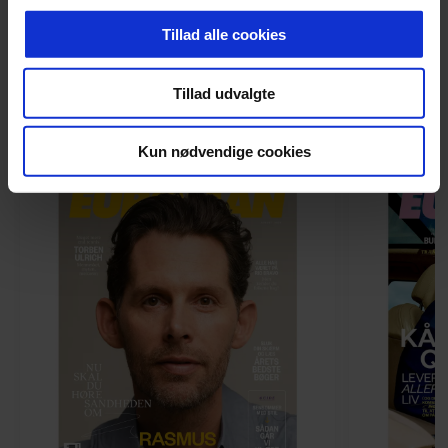
hjemmeside. Vi indsamler data om IP, ID og din browser
Tillad alle cookies
for at sikre funktionalitet, generere statistik og huske dine
præferencer samt til brug for markedsføring, så vi kan
LÆS MAGASINET
Tillad udvalgte
optimere vores reklametiltag på sociale medier og til at
vise dig funktioner i forbindelse med sociale medier.
Kun nødvendige cookies
Du kan til enhver tid trække dit samtykke tilbage via
linket, du finder i vores cookiepolitik. Du kan læse mere
om vores brug af cookies, samarbejdspartnere og
behandling af dine personoplysninger i forbindelse
hermed i både vores
privatlivspolitik
og
cookiepolitik
.