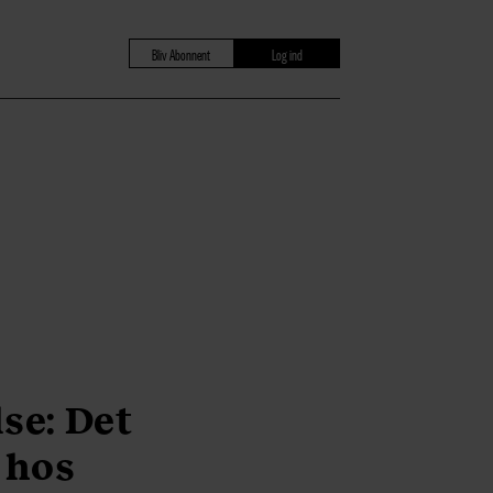
Bliv Abonnent
Log ind
se: Det
 hos