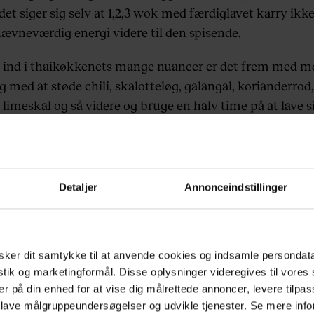
det siger sig selv at 1,2,3 wok med færdiglavet karry ikk
ævneværdig energi videre til den spisende.
 ind i thaikøkkenets mange nuancer er det frem med m
g med at støde chili, skalotteløg, galangal, korianderrod,
 limeskal og så videre og bruge en halv time på at lave 
rypasta, alternativt at smide det hele i en foodprocessor
n at spise energisk thaimad på restaurant, er det med at
.
Detaljer
Annonceindstillinger
des ikke mange steder, som gør sig besværet. Et af dem 
s på Blågårds Plads, som i ni år har lavet det hele fra b
ersonligt drevet sted, som, ud over at være tro mod det
ker dit samtykke til at anvende cookies og indsamle persondat
lige køkken, adskiller sig holdningsmæssigt fra byens ø
istik og marketingformål. Disse oplysninger videregives til vore
tauranter og minder mere om Berlin end København.
er på din enhed for at vise dig målrettede annoncer, levere tilpas
 lave målgruppeundersøgelser og udvikle tjenester. Se mere inf
estaurant i byen har så god kunst på væggene som Rane