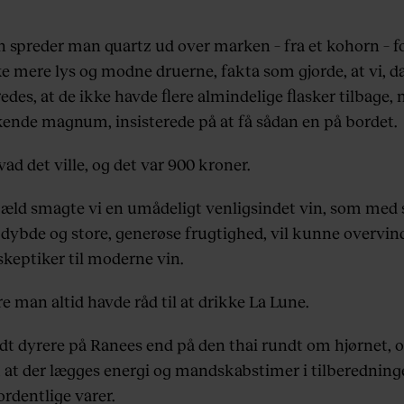
 spreder man quartz ud over marken – fra et kohorn – fo
ke mere lys og modne druerne, fakta som gjorde, at vi, d
des, at de ikke havde flere almindelige flasker tilbage,
ende magnum, insisterede på at få sådan en på bordet.
ad det ville, og det var 900 kroner.
gæld smagte vi en umådeligt venligsindet vin, som med 
 dybde og store, generøse frugtighed, vil kunne overvin
skeptiker til moderne vin.
e man altid havde råd til at drikke La Lune.
idt dyrere på Ranees end på den thai rundt om hjørnet, o
, at der lægges energi og mandskabstimer i tilberedning
rdentlige varer.