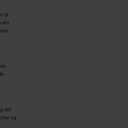
r at
a det
 men
sin
de
g det
erne og