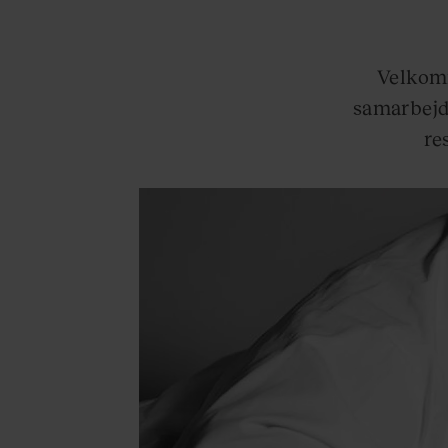
Velkomm
samarbejd
re