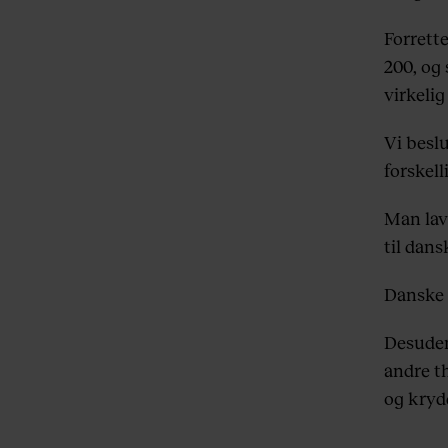
Forrett
200, og 
virkelig
Vi beslu
forskelli
Man lav
til dan
Danske 
Desuden
andre t
og krydd