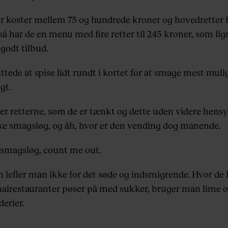
er koster mellem 75 og hundrede kroner og hovedretter f
så har de en menu med fire retter til 245 kroner, som lig
 godt tilbud.
ttede at spise lidt rundt i kortet for at smage mest muli
gt.
er retterne, som de er tænkt og dette uden videre hens
ske smagsløg, og åh, hvor er den vending dog manende.
smagsløg, count me out.
 lefler man ikke for det søde og indsmigrende. Hvor de f
hairestauranter pøser på med sukker, bruger man lime og
erier.