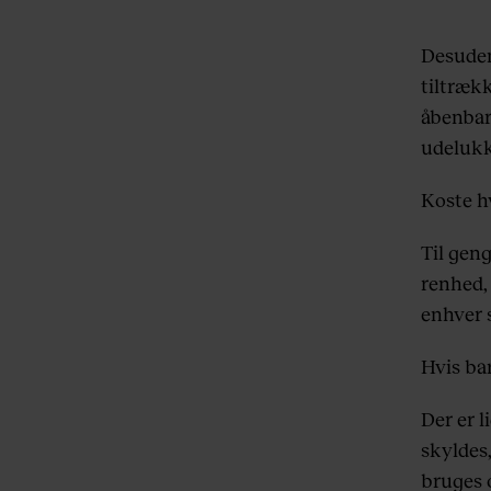
Desuden
tiltræk
åbenbare
udelukk
Koste hv
Til gen
renhed,
enhver 
Hvis bar
Der er l
skyldes
bruges o