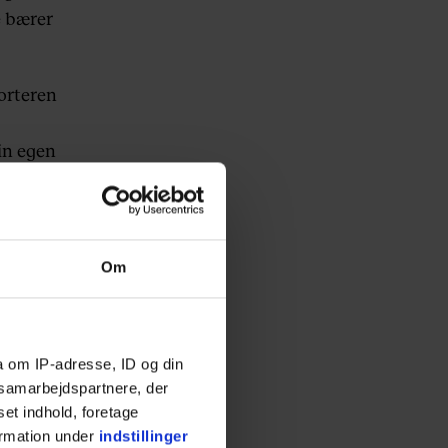
e bærer
orteren
sin egen
, og
 se sig
Om
som gør,
unden. Et
a om IP-adresse, ID og din
vrige
s samarbejdspartnere, der
set indhold, foretage
ormation under
indstillinger
es.