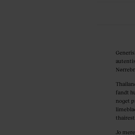
Generis
autenti
Nørrebr
Thailan
fandt hu
noget p
limeblad
thaires
Jo mere