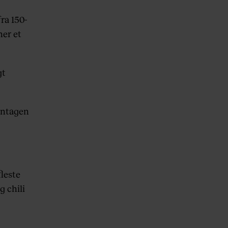
ra 150-
ner et
gt
yntagen
leste
 chili