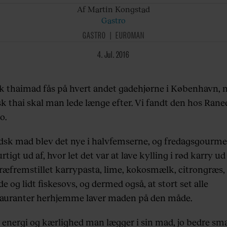
Af Martin
Kongstad
Gastro
GASTRO
EUROMAN
4. Jul. 2016
k thaimad fås på hvert andet gadehjørne i København,
sk thai skal man lede længe efter. Vi fandt den hos Rane
o.
dsk mad blev det nye i halvfemserne, og fredagsgourm
rtigt ud af, hvor let det var at lave kylling i rød karry ud
ræfremstillet karrypasta, lime, kokosmælk, citrongræs,
e og lidt fiskesovs, og dermed også, at stort set alle
tauranter herhjemme laver maden på den måde.
 energi og kærlighed man lægger i sin mad, jo bedre sm