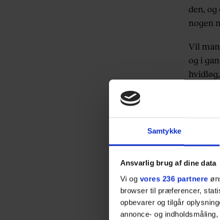
den, og 
nogen n
Vil man
og i gan
hvidløg,
røde kar
agter ma
godt for
Samtykke
Der fin
er Ranee
Ansvarlig brug af dine data
meget p
Vi og
vores 236 partnere
øns
oprinde
browser til præferencer, stat
thaires
opbevarer og tilgår oplysning
annonce- og indholdsmåling,
Ingen r