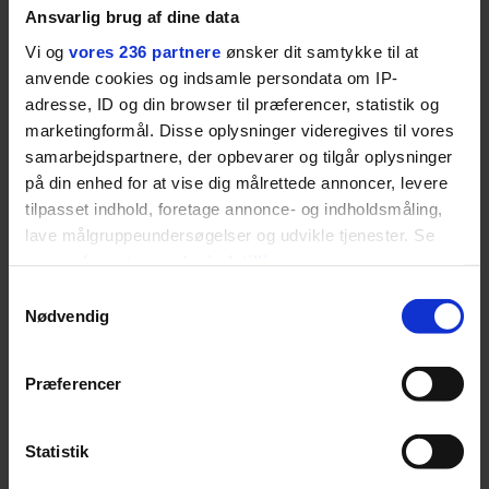
Ansvarlig brug af dine data
Vi og
vores 236 partnere
ønsker dit samtykke til at
LIVSSTIL
NYHEDSBREV
anvende cookies og indsamle persondata om IP-
Dua Lipa har
adresse, ID og din browser til præferencer, statistik og
opdatereret sin guide til
Skriv dig op til
marketingformål. Disse oplysninger videregives til vores
København. Og den er –
Euromans nyhedsbrev
ikke overraskende –
samarbejdspartnere, der opbevarer og tilgår oplysninger
her
ganske forudsigelig
på din enhed for at vise dig målrettede annoncer, levere
tilpasset indhold, foretage annonce- og indholdsmåling,
lave målgruppeundersøgelser og udvikle tjenester. Se
mere information under
indstillinger
og i vores
persondatapolitik. Du kan altid trække dit samtykke
Samtykkevalg
tilbage eller ændre indstillinger fra vores
Nødvendig
Jeg er udpræget
"Cookiedeklaration", eller ved at trykke på "Privacy
midterbarn. Når min far
trigger" ikonet.
Præferencer
drak sig fuld og blev
Dine valg anvendes på hele websitet.
uvenner med min mor, var
Statistik