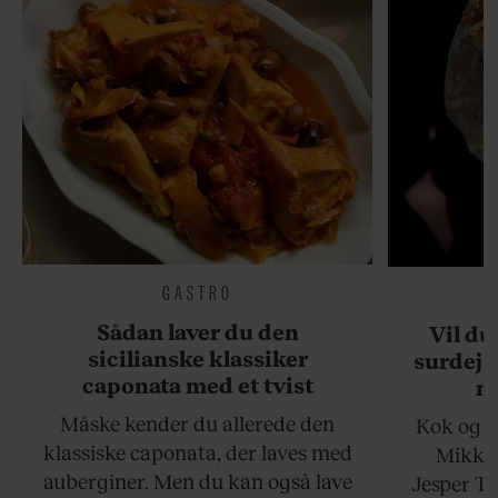
GASTRO
Sådan laver du den
Vil du
sicilianske klassiker
surdejs
caponata med et tvist
n
Måske kender du allerede den
Kok og g
klassiske caponata, der laves med
Mikkel
auberginer. Men du kan også lave
Jesper To