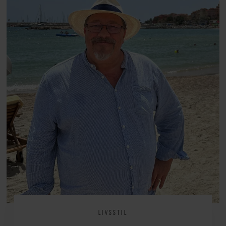
at miste stemmen og den
livsglæde, han nægter at give slip
på.
LIVSSTIL