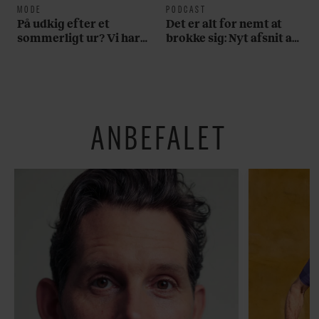
MODE
PODCAST
På udkig efter et
Det er alt for nemt at
sommerligt ur? Vi har
brokke sig: Nyt afsnit af
fundet tre gode bud
’Arbejdstitel’ handler
om alt det, der gør
verden lidt sjovere og
hverdagen lidt lysere
ANBEFALET