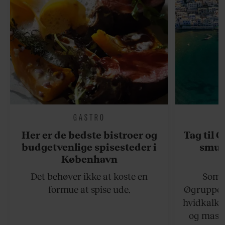
GASTRO
Her er de bedste bistroer og
Tag til 
budgetvenlige spisesteder i
smukk
København
Det behøver ikke at koste en
Somme
formue at spise ude.
Øgruppen 
hvidkalke
og masse