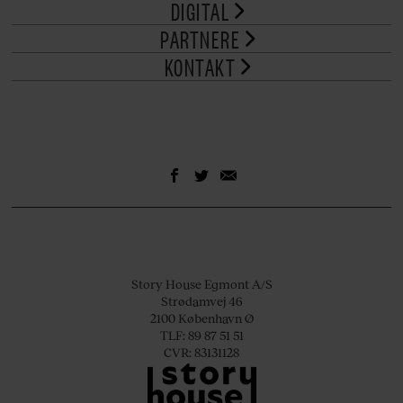
DIGITAL
PARTNERE
KONTAKT
Story House Egmont A/S
Strødamvej 46
2100 København Ø
TLF: 89 87 51 51
CVR: 83131128