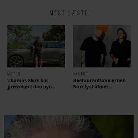
MEST LÆSTE
MOTOR
GASTRO
Thomas Skov har
Restaurantkoncernen
prøvekørt den nye
Norrlyst åbner
Volvo EX60: ”Den kører
burgerrestaurant med
som et svensk eventyr”
Casper Drømme