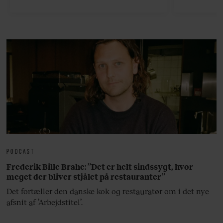
viser v
bedste ø
lan
PODCAST
Frederik Bille Brahe: ”Det er helt sindssygt, hvor
meget der bliver stjålet på restauranter”
Det fortæller den danske kok og restauratør om i det nye
afsnit af ’Arbejdstitel’.