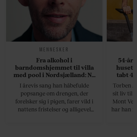
MENNESKER
Fra alkohol i
54-åri
barndomshjemmet til villa
huset 
med pool i Nordsjælland: Nu
tabt 40
skal du høre sandheden om
drøm: 
I årevis sang han håbefulde
Torben An
Rasmus Seebach
skældud 
popsange om drengen, der
sit liv ti
forelsker sig i pigen, farer vild i
Mont Vent
nattens fristelser og alligevel
har han f
finder den lykkelige udgang. Nu,
efter 10 års albumpause, er den
rosenrøde forelskelse trådt i