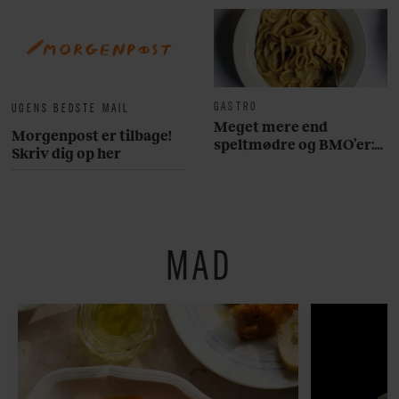
GASTRO
UGENS BEDSTE MAIL
Meget mere end
Morgenpost er tilbage!
speltmødre og BMO’er:
Skriv dig op her
Her er 10 fremragende
restauranter på
Østerbro
MAD