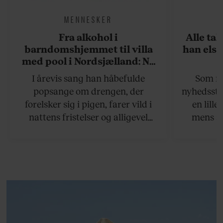
MENNESKER
Fra alkohol i
Alle ta
barndomshjemmet til villa
han elsk
med pool i Nordsjælland: Nu
skal du høre sandheden om
I årevis sang han håbefulde
Som na
Rasmus Seebach
popsange om drengen, der
nyhedsstr
forelsker sig i pigen, farer vild i
en lill
nattens fristelser og alligevel
mens an
finder den lykkelige udgang. Nu,
definer
efter 10 års albumpause, er den
mandlig
rosenrøde forelskelse trådt i
hvor 
baggrunden; den naive dreng er
insisterer
blevet voksen. Her indtager
Danmarks største popstjerne selv
fortællerens plads i et portræt om
arv, angst, familieliv, frygten for