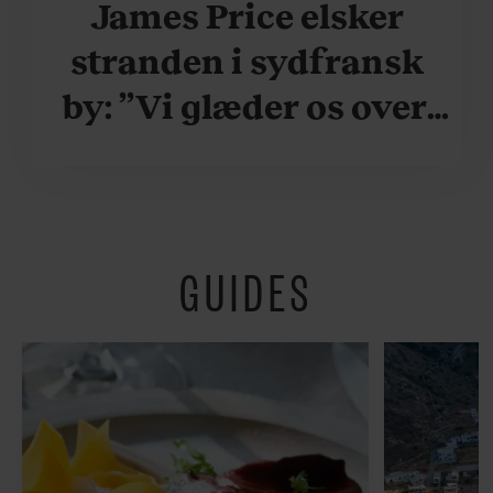
James Price elsker
stranden i sydfransk
by: ”Vi glæder os over,
når vi kan være her i
ydersæsonerne, hvor
der er lidt mere
GUIDES
fredeligt”