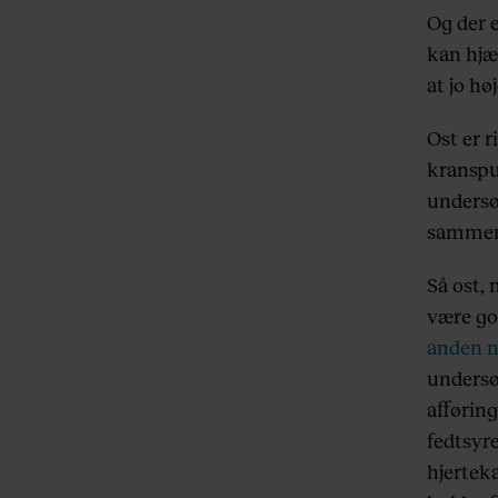
Og der 
kan hjæ
at jo h
Ost er r
kranspu
undersø
sammen
Så ost, 
være go
anden n
undersøg
afførin
fedtsyre
hjertek