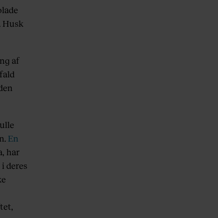
olade
. Husk
ing af
fald
 den
ulle
n.
En
a, har
 i deres
ke
tet,