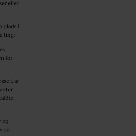
er eller
n plads i
 ting:
res
um for
se i, at
enter,
kaldte
r og
s de