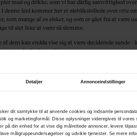
pler mad og drikke, som vi har dårlig samvittighed over
l. I denne ånd kommer her et øjebliksbillede over otte o
er, som mange af os elsker, og som er gået fra at være 
ge til slet ikke at være så slemme.
le af dem kan endda vise sig at være deciderede sunde – 
at mængde. God appetit.
Detaljer
Annonceindstillinger
ker dit samtykke til at anvende cookies og indsamle persondat
istik og marketingformål. Disse oplysninger videregives til vore
er på din enhed for at vise dig målrettede annoncer, levere tilpas
 lave målgruppeundersøgelser og udvikle tjenester. Se mere inf