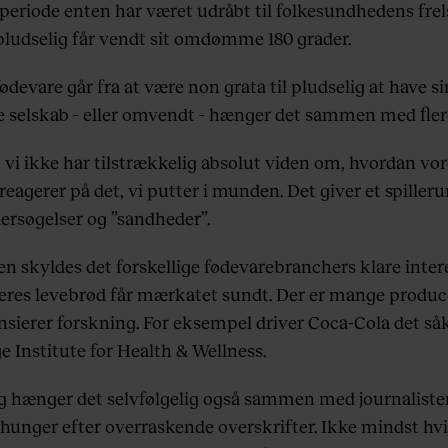
 periode enten har været udråbt til folkesundhedens frels
 pludselig får vendt sit omdømme 180 grader.
ødevare går fra at være non grata til pludselig at have si
e selskab - eller omvendt - hænger det sammen med flere
t vi ikke har tilstrækkelig absolut viden om, hvordan vo
eagerer på det, vi putter i munden. Det giver et spiller
ersøgelser og ”sandheder”.
n skyldes det forskellige fødevarebranchers klare interes
eres levebrød får mærkatet sundt. Der er mange produc
ansierer forskning. For eksempel driver Coca-Cola det så
e Institute for Health & Wellness.
ig hænger det selvfølgelig også sammen med journaliste
 hunger efter overraskende overskrifter. Ikke mindst hvi