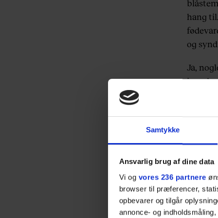
blåstem
hang ti
fødevar
og syndi
Ja, nog
i moder
Samtykke
Ansvarlig brug af dine data
Vi og
vores 236 partnere
øns
browser til præferencer, stat
opbevarer og tilgår oplysning
annonce- og indholdsmåling,