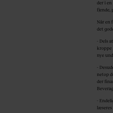
der i en
fjende,
Når en f
det god
- Dels a
kroppe r
nye und
- Desude
netop d
der fin
Beverag
- Endel
læseres