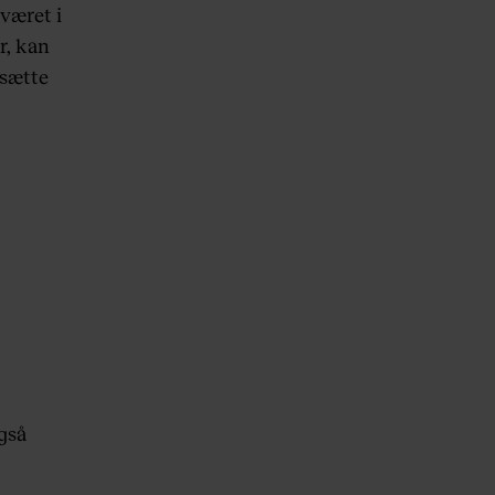
været i
r, kan
dsætte
gså