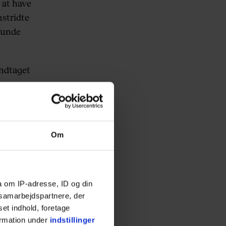
 at have
mstridte
usunde
indtaget
Om
a om IP-adresse, ID og din
s samarbejdspartnere, der
set indhold, foretage
ormation under
indstillinger