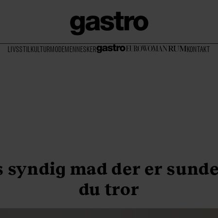
LIVSSTIL
KULTUR
MODE
MENNESKER
KONTAKT
s syndig mad der er sund
du tror