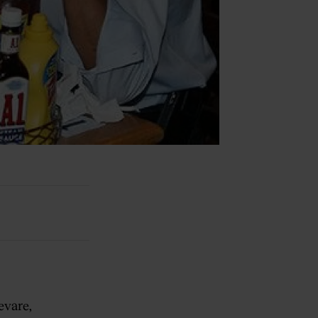
evare,