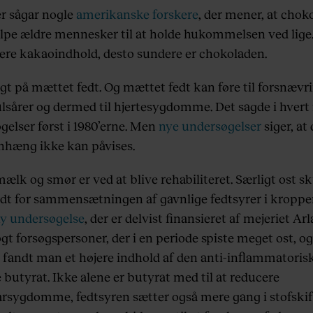
er sågar nogle
amerikanske forskere
, der mener, at chok
lpe ældre mennesker til at holde hukommelsen ved lige
øjere kakaoindhold, desto sundere er chokoladen.
igt på mættet fedt. Og mættet fedt kan føre til forsnævr
lsårer og dermed til hjertesygdomme. Det sagde i hvert 
gelser først i 1980’erne. Men
nye undersøgelser
siger, at
hæng ikke kan påvises.
mælk og smør er ved at blive rehabiliteret. Særligt ost sk
dt for sammensætningen af gavnlige fedtsyrer i kroppe
y undersøgelse
, der er delvist finansieret af mejeriet Arl
t forsøgspersoner, der i en periode spiste meget ost, og
g fandt man et højere indhold af den anti-inflammatoris
 butyrat. Ikke alene er butyrat med til at reducere
arsygdomme, fedtsyren sætter også mere gang i stofskif