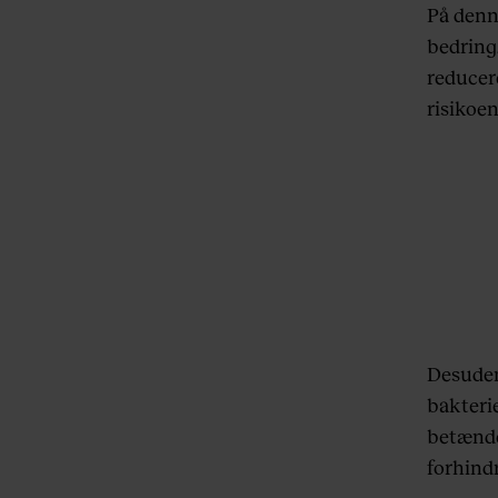
På denne
bedring.
reducer
risikoe
Desud
bakteri
betændel
forhind