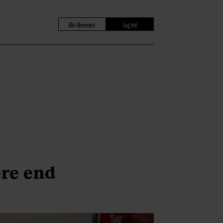
Bliv Abonnent
Log ind
ere end