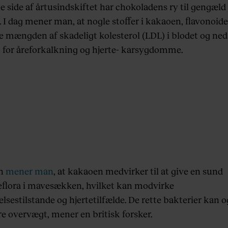
 side af årtusindskiftet har chokoladens ry til gengæld 
 I dag mener man, at nogle stoffer i kakaoen, flavonoide
e mængden af skadeligt kolesterol (LDL) i blodet og ne
n for åreforkalkning og hjerte- karsygdomme.
en
mener man
, at kakaoen medvirker til at give en sund
eflora i mavesækken, hvilket kan modvirke
sestilstande og hjertetilfælde. De rette bakterier kan o
re overvægt, mener en britisk forsker.