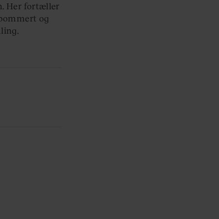
. Her fortæller
e bommert og
ling.