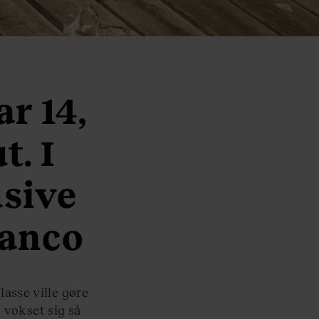
r 14,
t. I
usive
ranco
lasse ville gøre
 vokset sig så