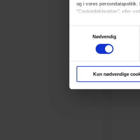
nødt til at 
og i vores persondatapolitik. 
er 14, men d
"Cookiedeklaration", eller ved
dag i snak 
begge var t
Dine valg anvendes på hele w
Samtykkevalg
gennem læng
Nødvendig
at jeg trods
Vi ønsker dit samtykke til at 
have et sto
Vi anvender egne cookies og c
om IP, ID og din browser for a
markedsføring, så vi kan opti
Kun nødvendige cook
sociale medier.
Du kan til enhver tid trække 
brug af cookies, samarbejdsp
vores
privatlivspolitik
og
co