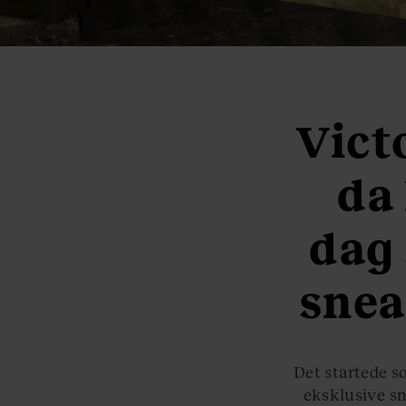
Vict
da 
dag 
snea
Det startede so
eksklusive sn