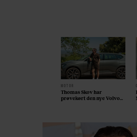
MOTOR
Thomas Skov har
prøvekørt den nye Volvo
EX60: ”Den kører som et
svensk eventyr”