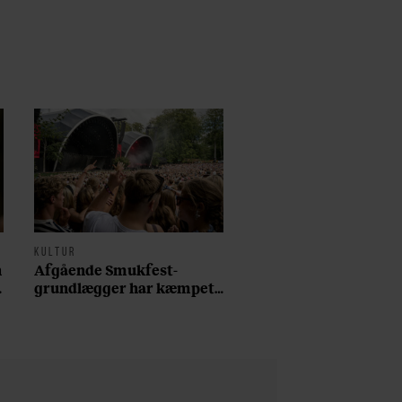
KULTUR
n
Afgående Smukfest-
grundlægger har kæmpet
for anti-dagligdag i 46 år:
”Det er blevet utroligt
svært bare at være
menneske”