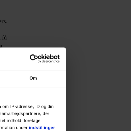
rs.
t få
s
eg
Om
 var
a om IP-adresse, ID og din
s samarbejdspartnere, der
set indhold, foretage
var
ormation under
indstillinger