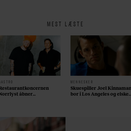
MEST LÆSTE
GASTRO
MENNESKER
Restaurantkoncernen
Skuespiller Joel Kinnama
Norrlyst åbner
bor i Los Angeles og elsker
burgerrestaurant med
sin morgenrutine: ”Jeg
Casper Drømme
laver 300 squats og 200
armbøjninger hver
morgen”