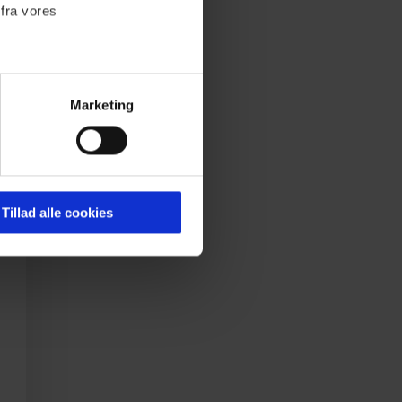
man
 fra vores
n
s vi
es,
Marketing
åtte
ournalistisk indhold til dig.
emmeside. Vi indsamler data
er samt til brug for
ktioner i forbindelse med
Tillad alle cookies
 Du kan læse mere om vores
ermed i både