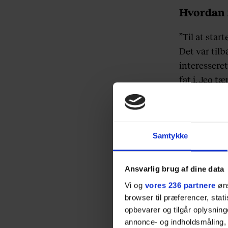
Hvordan f
”Til at star
Det var tilb
interesseret
fat i. Jeg t
bare, det va
Jeg kunne k
havde kapita
Samtykke
kroner styk
Supreme-T-s
Ansvarlig brug af dine data
andre i Dan
Vi og
vores 236 partnere
øns
ingen, som
browser til præferencer, stat
opbevarer og tilgår oplysning
Jeg kunne hu
annonce- og indholdsmåling,