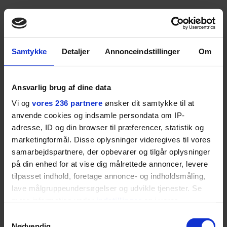
Samtykke
Detaljer
Annonceindstillinger
Om
Nok det mest oplagte forslag, men samtidig også
det, der kræver størst tilløb. Det giver lidt sig selv,
Ansvarlig brug af dine data
men ikke meget kan lette tankemylderet og give
Vi og
vores 236 partnere
ønsker dit samtykke til at
fornyet energi som en løbetur. Som Haruki
anvende cookies og indsamle persondata om IP-
Murakami skriver i sin bog ’Hvad jeg taler om, når
adresse, ID og din browser til præferencer, statistik og
jeg taler om at løbe’:
marketingformål. Disse oplysninger videregives til vores
samarbejdspartnere, der opbevarer og tilgår oplysninger
De tanker, jeg får, når jeg løber, er som skyerne på
på din enhed for at vise dig målrettede annoncer, levere
tilpasset indhold, foretage annonce- og indholdsmåling,
himlen. De har forskellige former, forskellige
lave målgruppeundersøgelser og udvikle tjenester. Se
størrelser. De kommer og går, men himlen forbliver
mere information under
indstillinger
og i vores
den samme. Skyerne er gæster, som passerer og
persondatapolitik. Du kan altid trække dit samtykke
Samtykkevalg
forsvinder igen. Kun himlen bliver tilbage. Den både
tilbage eller ændre indstillinger fra vores
Nødvendig