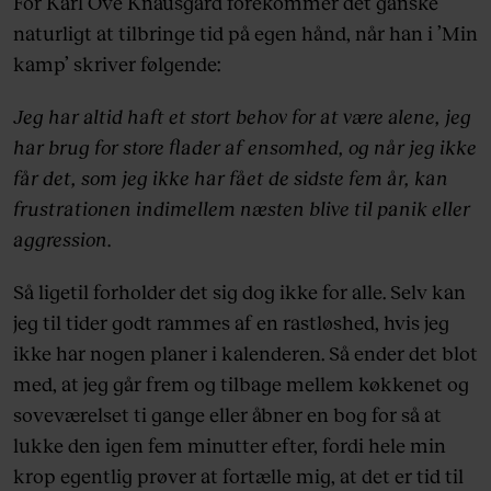
For Karl Ove Knausgård forekommer det ganske
naturligt at tilbringe tid på egen hånd, når han i ’Min
kamp’ skriver følgende:
Jeg har altid haft et stort behov for at være alene, jeg
har brug for store flader af ensomhed, og når jeg ikke
får det, som jeg ikke har fået de sidste fem år, kan
frustrationen indimellem næsten blive til panik eller
aggression.
Så ligetil forholder det sig dog ikke for alle. Selv kan
jeg til tider godt rammes af en rastløshed, hvis jeg
ikke har nogen planer i kalenderen. Så ender det blot
med, at jeg går frem og tilbage mellem køkkenet og
soveværelset ti gange eller åbner en bog for så at
lukke den igen fem minutter efter, fordi hele min
krop egentlig prøver at fortælle mig, at det er tid til