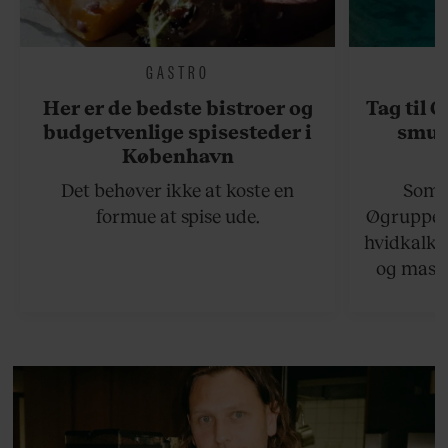
GASTRO
Her er de bedste bistroer og
Tag til 
budgetvenlige spisesteder i
smukk
København
Det behøver ikke at koste en
Somme
formue at spise ude.
Øgruppen 
hvidkalke
og masse
viser v
bedste ø
lan