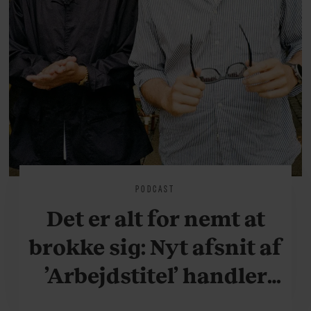
PODCAST
Det er alt for nemt at
brokke sig: Nyt afsnit af
’Arbejdstitel’ handler
om alt det, der gør