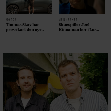
MOTOR
MENNESKER
Thomas Skov har
Skuespiller Joel
prøvekørt den nye
Kinnaman bor i Los
Volvo EX60: ”Den kører
Angeles og elsker sin
som et svensk eventyr”
morgenrutine: ”Jeg
laver 300 squats og 200
armbøjninger hver
morgen”