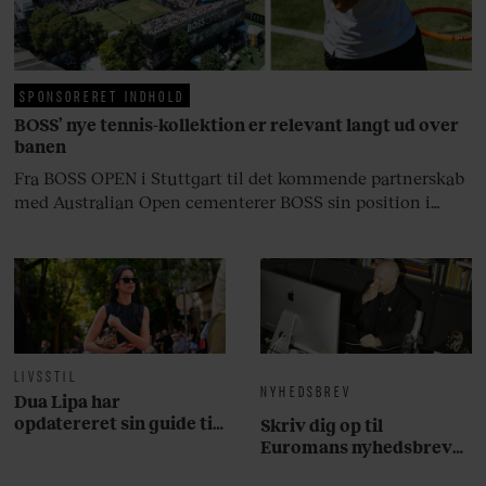
livsglæde, han nægter at give slip
på.
SPONSORERET INDHOLD
BOSS’ nye tennis-kollektion er relevant langt ud over
banen
Fra BOSS OPEN i Stuttgart til det kommende partnerskab
med Australian Open cementerer BOSS sin position i
krydsfeltet mellem tennis, performance og moderne
livsstil.
LIVSSTIL
NYHEDSBREV
Dua Lipa har
opdatereret sin guide til
Skriv dig op til
København. Og den er –
Euromans nyhedsbrev
ikke overraskende –
her