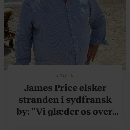
LIVSSTIL
James Price elsker
stranden i sydfransk
by: ”Vi glæder os over,
når vi kan være her i