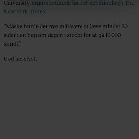
linket, du finder i vores cookiepolitik. Du kan læse mere
University,
argumenterede for i et debatindlæg i The
om vores brug af cookies, samarbejdspartnere og
New York Times:
behandling af dine personoplysninger i forbindelse
hermed i både vores
privatlivspolitik
og
cookiepolitik
.
”Måske burde det nye mål være at læse mindst 20
sider i en bog om dagen i stedet for at gå 10.000
skridt.”
God læselyst.