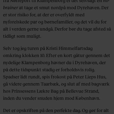
fra Nørreport til Klampenborg er det selvsagt en
no-
brainer
at tage et smut nordpå mod Dyrehaven. Der
er stor risiko for, at der er overfyldt med
nyforelskede par og børnefamilier, og det vil du for
alt i verden gerne undgå. Derfor bør du tage afsted så
tidligt som muligt.
Selv tog jeg turen på Kristi Himmelfartsdag
omkring klokken 10. Efter en kort gåtur gennem det
nydelige Klampenborg havner du i Dyrehaven, der
på dette tidspunkt stadig er forholdsvis rolig.
Spadser lidt rundt, spis frokost på Peter Lieps Hus,
gå videre gennem Taarbæk, og slut af med bagværk
hos Prinsessens Lækre Bag på Bellevue Strand,
inden du vender snuden hjem mod København.
Det er opskriften på den perfekte dag. Og gør for alt