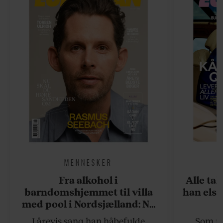
MENNESKER
Fra alkohol i
Alle ta
barndomshjemmet til villa
han elsk
med pool i Nordsjælland: Nu
skal du høre sandheden om
I årevis sang han håbefulde
Som na