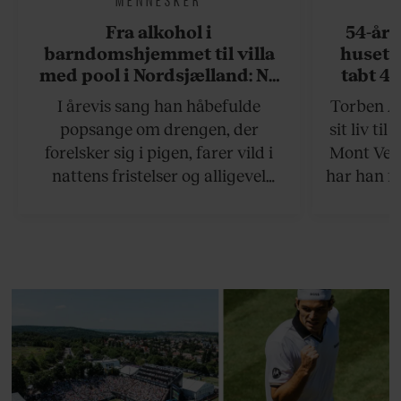
Fra alkohol i
54-åri
barndomshjemmet til villa
huset 
med pool i Nordsjælland: Nu
tabt 40
skal du høre sandheden om
drøm: 
I årevis sang han håbefulde
Torben An
Rasmus Seebach
skældud 
popsange om drengen, der
sit liv ti
forelsker sig i pigen, farer vild i
Mont Vent
nattens fristelser og alligevel
har han f
finder den lykkelige udgang. Nu,
efter 10 års albumpause, er den
rosenrøde forelskelse trådt i
baggrunden; den naive dreng er
blevet voksen. Her indtager
Danmarks største popstjerne selv
fortællerens plads i et portræt om
arv, angst, familieliv, frygten for
at miste stemmen og den