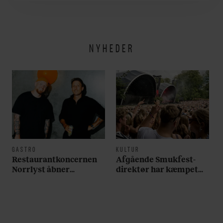
verden lidt sjovere og
hverdagen lidt lysere
NYHEDER
GASTRO
KULTUR
Restaurantkoncernen
Afgående Smukfest-
Norrlyst åbner
direktør har kæmpet
burgerrestaurant med
for anti-dagligdag i 46
Casper Drømme
år: ”Det er blevet
utroligt svært bare at
være menneske”