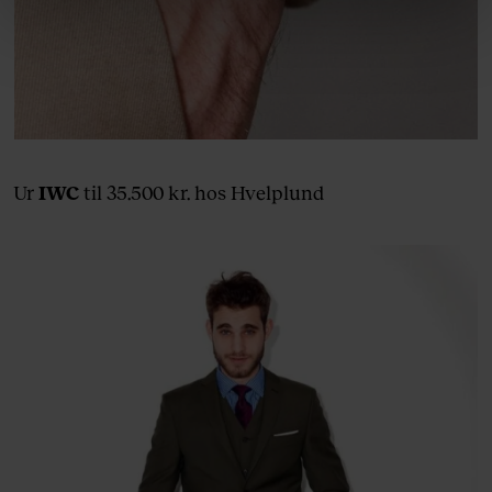
linket, du finder i vores cookiepolitik. Du kan læse mere
om vores brug af cookies, samarbejdspartnere og
behandling af dine personoplysninger i forbindelse
hermed i både vores
privatlivspolitik
og
cookiepolitik
.
Ur
IWC
til 35.500 kr. hos Hvelplund