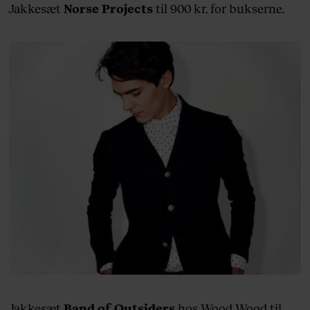
Jakkesæt
Norse Projects
til 900 kr. for bukserne.
Jakkesæt
Band of Outsiders
hos Wood Wood til