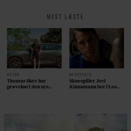
MEST LÆSTE
MOTOR
MENNESKER
Thomas Skov har
Skuespiller Joel
prøvekørt den nye
Kinnamann bor i Los
Volvo EX60: ”Den kører
Angeles og elsker sin
som et svensk eventyr”
morgenrutine: ”Jeg
laver 300 squats og 200
armbøjninger hver
morgen”