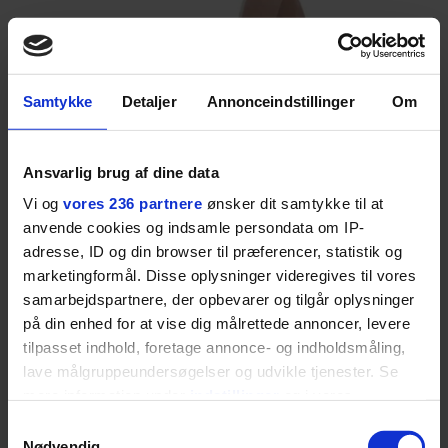
Samtykke
Detaljer
Annonceindstillinger
Om
Ansvarlig brug af dine data
Jakkesæt
COS
til 1.400 kr. for jakken og 650 kr. for
Vi og
vores 236 partnere
ønsker dit samtykke til at
bukserne.
anvende cookies og indsamle persondata om IP-
adresse, ID og din browser til præferencer, statistik og
Skjorte
Penfield
til 699 kr.
marketingformål. Disse oplysninger videregives til vores
samarbejdspartnere, der opbevarer og tilgår oplysninger
på din enhed for at vise dig målrettede annoncer, levere
tilpasset indhold, foretage annonce- og indholdsmåling,
lave målgruppeundersøgelser og udvikle tjenester. Se
mere information under
indstillinger
og i vores
persondatapolitik. Du kan altid trække dit samtykke
Samtykkevalg
tilbage eller ændre indstillinger fra vores
Nødvendig