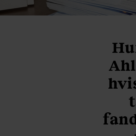
Hun
Ahl
hvi
fand