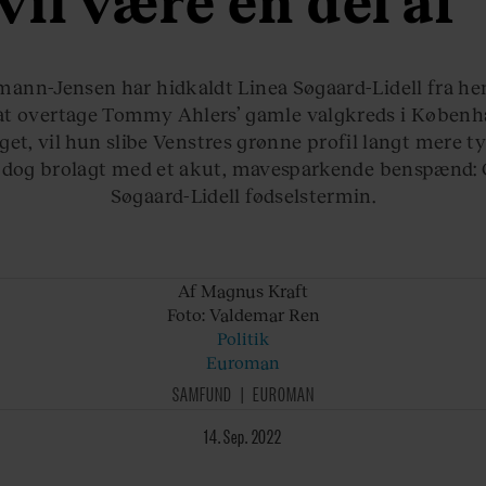
vil være en del af
mann-Jensen har hidkaldt Linea Søgaard-Lidell fra he
l at overtage Tommy Ahlers’ gamle valgkreds i Købe
get, vil hun slibe Venstres grønne profil langt mere tyd
r dog brolagt med et akut, mavesparkende benspænd:
Søgaard-Lidell fødselstermin.
Af Magnus
Kraft
Foto: Valdemar
Ren
Politik
Euroman
SAMFUND
EUROMAN
14. Sep. 2022