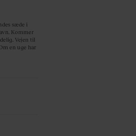
”
ndes sæde i
nhavn. Kommer
elig. Vejen til
 Om en uge har