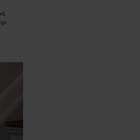
nd,
rgs