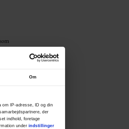
 som
.
Om
af
a om IP-adresse, ID og din
g
s samarbejdspartnere, der
-
set indhold, foretage
ormation under
indstillinger