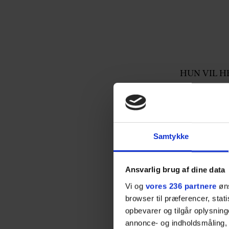
HUN VIL HEL
om der hele
”Jeg ved ikk
Det har jeg 
Samtykke
”Det har du
Ansvarlig brug af dine data
det,” griner
Vi og
vores 236 partnere
øns
provokerend
browser til præferencer, stat
forhandler 
opbevarer og tilgår oplysning
udledning.”
annonce- og indholdsmåling,