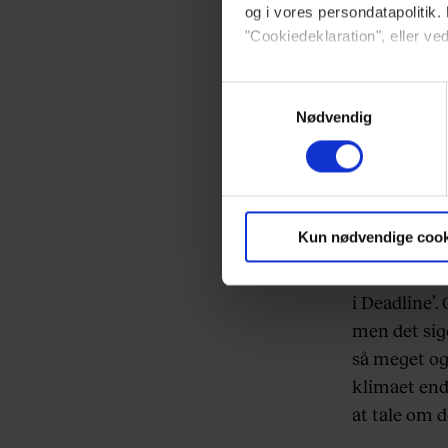
og i vores persondatapolitik. 
Sidste år ri
"Cookiedeklaration", eller ved
kvinde, der 
gjort før. 
Dine valg anvendes på hele w
Samtykkevalg
tre kvindeli
Nødvendig
mor. Hvorfor
Vi ønsker dit samtykke til at 
journalisten
Vi anvender egne cookies og c
om IP, ID og din browser for a
”Så måtte je
markedsføring, så vi kan opti
Kun nødvendige cook
igennem med 
sociale medier.
mig ind. Før
i Deadline’.
Du kan til enhver tid trække 
men det sige
brug af cookies, samarbejdsp
så meget og
vores
privatlivspolitik
og
co
klimaet end
at tale om d