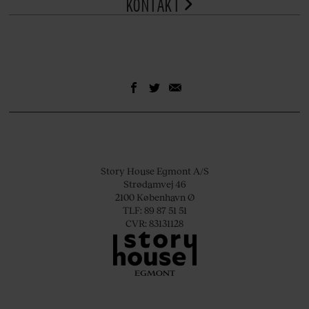
KONTAKT
Story House Egmont A/S
Strødamvej 46
2100 København Ø
TLF: 89 87 51 51
CVR: 83131128