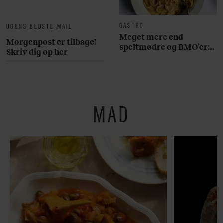
GASTRO
UGENS BEDSTE MAIL
Meget mere end
Morgenpost er tilbage!
speltmødre og BMO’er:
Skriv dig op her
Her er 10 fremragende
restauranter på
Østerbro
MAD