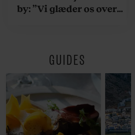
by: ”Vi glæder os over,
når vi kan være her i
ydersæsonerne, hvor
der er lidt mere
GUIDES
fredeligt”