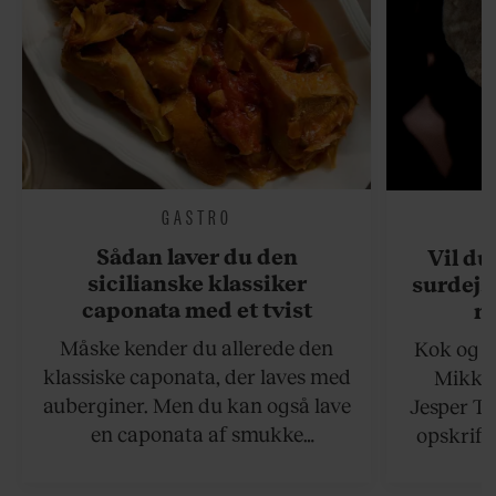
GASTRO
Sådan laver du den
Vil du
sicilianske klassiker
surdejs
caponata med et tvist
n
Måske kender du allerede den
Kok og g
klassiske caponata, der laves med
Mikkel
auberginer. Men du kan også lave
Jesper To
en caponata af smukke
opskrift 
artiskokker. Servér den lun eller
som ka
ved stuetemperatur med godt
måltider –