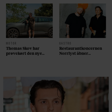
MOTOR
GASTRO
Thomas Skov har
Restaurantkoncernen
prøvekørt den nye
Norrlyst åbner
Volvo EX60: ”Den kører
burgerrestaurant med
som et svensk eventyr”
Casper Drømme