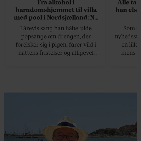
Fra alkohol i
Alle ta
barndomshjemmet til villa
han elsk
med pool i Nordsjælland: Nu
skal du høre sandheden om
I årevis sang han håbefulde
Som na
Rasmus Seebach
popsange om drengen, der
nyhedsstr
forelsker sig i pigen, farer vild i
en lill
nattens fristelser og alligevel
mens an
finder den lykkelige udgang. Nu,
definer
efter 10 års albumpause, er den
mandlig
rosenrøde forelskelse trådt i
hvor 
baggrunden; den naive dreng er
insisterer
blevet voksen. Her indtager
Danmarks største popstjerne selv
fortællerens plads i et portræt om
arv, angst, familieliv, frygten for
at miste stemmen og den
livsglæde, han nægter at give slip