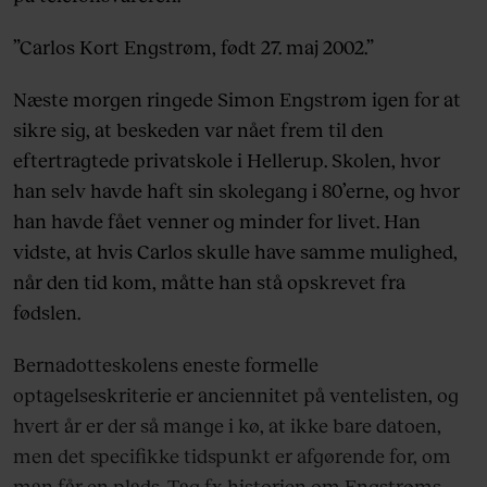
”Carlos Kort Engstrøm, født 27. maj 2002.”
Næste morgen ringede Simon Engstrøm igen for at
sikre sig, at beskeden var nået frem til den
eftertragtede privatskole i Hellerup. Skolen, hvor
han selv havde haft sin skolegang i 80’erne, og hvor
han havde fået venner og minder for livet. Han
vidste, at hvis Carlos skulle have samme mulighed,
når den tid kom, måtte han stå opskrevet fra
fødslen.
Bernadotteskolens eneste formelle
optagelseskriterie er anciennitet på ventelisten, og
hvert år er der så mange i kø, at ikke bare datoen,
men det specifikke tidspunkt er afgørende for, om
man får en plads. Tag fx historien om Engstrøms