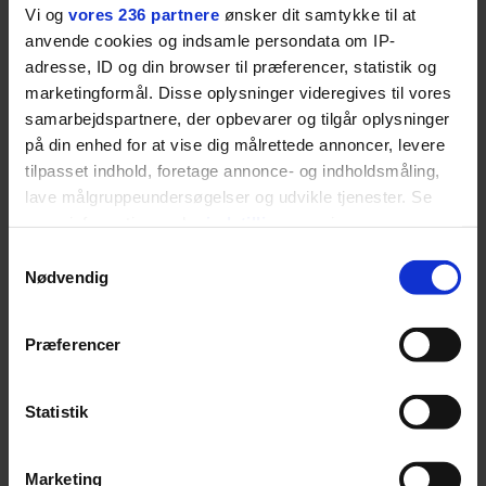
Vi og
vores 236 partnere
ønsker dit samtykke til at
fortællerens plads i et portræt om
anvende cookies og indsamle persondata om IP-
arv, angst, familieliv, frygten for
adresse, ID og din browser til præferencer, statistik og
at miste stemmen og den
marketingformål. Disse oplysninger videregives til vores
livsglæde, han nægter at give slip
samarbejdspartnere, der opbevarer og tilgår oplysninger
på.
på din enhed for at vise dig målrettede annoncer, levere
tilpasset indhold, foretage annonce- og indholdsmåling,
SPONSORERET INDHOLD
lave målgruppeundersøgelser og udvikle tjenester. Se
mere information under
indstillinger
og i vores
BOSS’ nye tennis-kollektion er relevant langt ud over
banen
persondatapolitik. Du kan altid trække dit samtykke
Samtykkevalg
tilbage eller ændre indstillinger fra vores
Nødvendig
Fra BOSS OPEN i Stuttgart til det kommende partnerskab
"Cookiedeklaration", eller ved at trykke på "Privacy
med Australian Open cementerer BOSS sin position i
krydsfeltet mellem tennis, performance og moderne
trigger" ikonet.
Præferencer
livsstil.
Dine valg anvendes på hele websitet.
Statistik
Vi ønsker dit samtykke til at indsamle og bruge data for
LIVSSTIL
Marketing
at kunne levere og finansiere relevant journalistisk