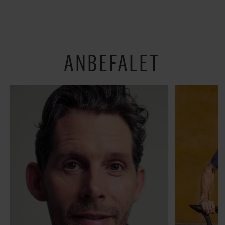
’Arbejdstitel’ handler
bedste madmarkeder
om alt det, der gør
verden lidt sjovere og
hverdagen lidt lysere
ANBEFALET