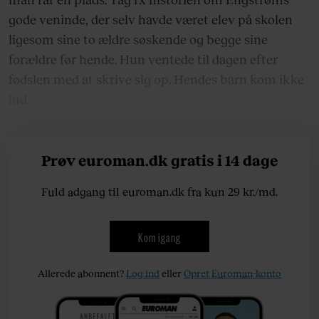
gode veninde, der selv havde været elev på skolen
ligesom sine to ældre søskende og begge sine
forældre før hende. Hun ventede til dagen efter
fødslen med at skrive sig op. Hendes barn kom ikke
ind.
Prøv euroman.dk gratis i 14 dage
Fuld adgang til euroman.dk fra kun 29 kr./md.
Kom igang
Allerede abonnent?
Log ind
eller
Opret Euroman-konto