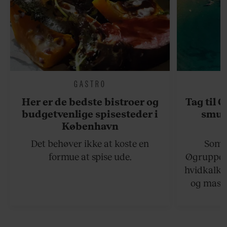
GASTRO
Her er de bedste bistroer og
Tag til 
budgetvenlige spisesteder i
smukk
København
Det behøver ikke at koste en
Somme
formue at spise ude.
Øgruppen 
hvidkalke
og masse
viser v
bedste ø
lan