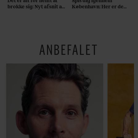
Det er alt for nemt at
Spis dig igennem
brokke sig: Nyt afsnit af
København: Her er de
’Arbejdstitel’ handler
bedste madmarkeder
om alt det, der gør
verden lidt sjovere og
hverdagen lidt lysere
ANBEFALET