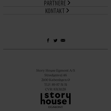
PARTNERE
KONTAKT
Story House Egmont A/S
Strødamvej 46
2100 København Ø
TLF: 89 87 51 51
CVR: 83131128