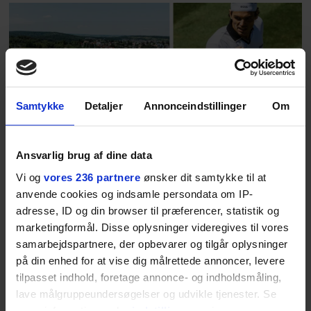
blevet voksen. Her indtager
Danmarks største popstjerne selv
fortællerens plads i et portræt om
arv, angst, familieliv, frygten for
at miste stemmen og den
livsglæde, han nægter at give slip
Samtykke
Detaljer
Annonceindstillinger
Om
på.
SPONSORERET INDHOLD
Ansvarlig brug af dine data
BOSS’ nye tennis-kollektion er relevant langt ud over
Vi og
vores 236 partnere
ønsker dit samtykke til at
banen
anvende cookies og indsamle persondata om IP-
Fra BOSS OPEN i Stuttgart til det kommende partnerskab
adresse, ID og din browser til præferencer, statistik og
med Australian Open cementerer BOSS sin position i
marketingformål. Disse oplysninger videregives til vores
krydsfeltet mellem tennis, performance og moderne
samarbejdspartnere, der opbevarer og tilgår oplysninger
livsstil.
på din enhed for at vise dig målrettede annoncer, levere
tilpasset indhold, foretage annonce- og indholdsmåling,
lave målgruppeundersøgelser og udvikle tjenester. Se
mere information under
indstillinger
og i vores