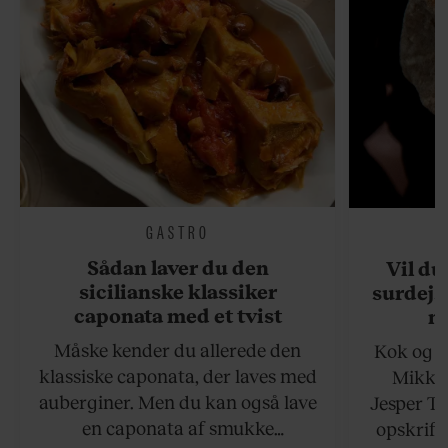
GASTRO
Sådan laver du den
Vil du
sicilianske klassiker
surdejs
caponata med et tvist
n
Måske kender du allerede den
Kok og g
klassiske caponata, der laves med
Mikkel
auberginer. Men du kan også lave
Jesper To
en caponata af smukke
opskrift 