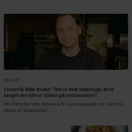
bedste ø
lan
PODCAST
Frederik Bille Brahe: ”Det er helt sindssygt, hvor
meget der bliver stjålet på restauranter”
Det fortæller den danske kok og restauratør om i det nye
afsnit af ’Arbejdstitel’.