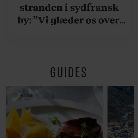
stranden i sydfransk
by: ”Vi glæder os over,
når vi kan være her i
ydersæsonerne, hvor
der er lidt mere
GUIDES
fredeligt”