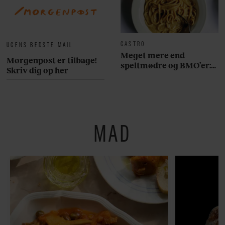
GASTRO
UGENS BEDSTE MAIL
Meget mere end
Morgenpost er tilbage!
speltmødre og BMO’er:
Skriv dig op her
Her er 10 fremragende
restauranter på
Østerbro
MAD