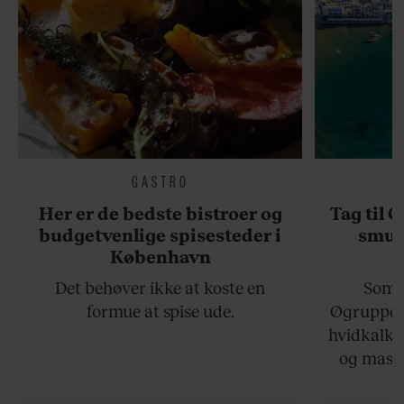
GASTRO
Her er de bedste bistroer og
Tag til 
budgetvenlige spisesteder i
smukk
København
Det behøver ikke at koste en
Somme
formue at spise ude.
Øgruppen 
hvidkalke
og masse
viser v