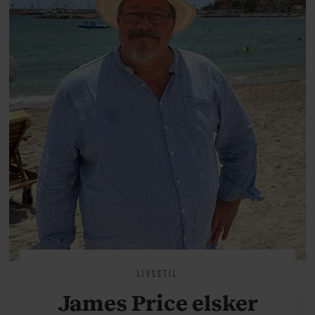
livsglæde, han nægter at give slip
på.
LIVSSTIL
James Price elsker