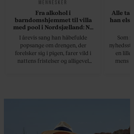
MENNESKER
Fra alkohol i
Alle ta
barndomshjemmet til villa
han elsk
med pool i Nordsjælland: Nu
skal du høre sandheden om
I årevis sang han håbefulde
Som na
Rasmus Seebach
popsange om drengen, der
nyhedsstr
forelsker sig i pigen, farer vild i
en lill
nattens fristelser og alligevel
mens an
finder den lykkelige udgang. Nu,
definer
efter 10 års albumpause, er den
mandlig
rosenrøde forelskelse trådt i
hvor 
baggrunden; den naive dreng er
insisterer
blevet voksen. Her indtager
Danmarks største popstjerne selv
fortællerens plads i et portræt om
arv, angst, familieliv, frygten for
at miste stemmen og den