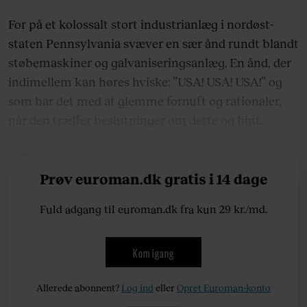
For på et kolossalt stort industrianlæg i nordøst-
staten Pennsylvania svæver en sær ånd rundt blandt
støbemaskiner og galvaniseringsanlæg. En ånd, der
indimellem kan høres hviske: ”USA! USA! USA!” og
som har det med at glemme fornuft og rationaler,
når den træffer beslutninger om dette og hint.
Prøv euroman.dk gratis i 14 dage
Fuld adgang til euroman.dk fra kun 29 kr./md.
Kom igang
Allerede abonnent?
Log ind
eller
Opret Euroman-konto