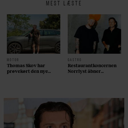
MEST LÆSTE
MOTOR
GASTRO
Thomas Skov har
Restaurantkoncernen
prøvekørt den nye
Norrlyst åbner
Volvo EX60: ”Den kører
burgerrestaurant med
som et svensk eventyr”
Casper Drømme