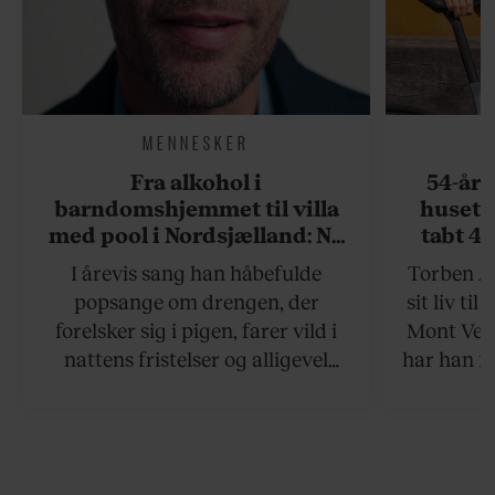
MENNESKER
Fra alkohol i
54-åri
barndomshjemmet til villa
huset 
med pool i Nordsjælland: Nu
tabt 40
skal du høre sandheden om
drøm: 
I årevis sang han håbefulde
Torben An
Rasmus Seebach
skældud 
popsange om drengen, der
sit liv ti
forelsker sig i pigen, farer vild i
Mont Vent
nattens fristelser og alligevel
har han f
finder den lykkelige udgang. Nu,
efter 10 års albumpause, er den
rosenrøde forelskelse trådt i
baggrunden; den naive dreng er