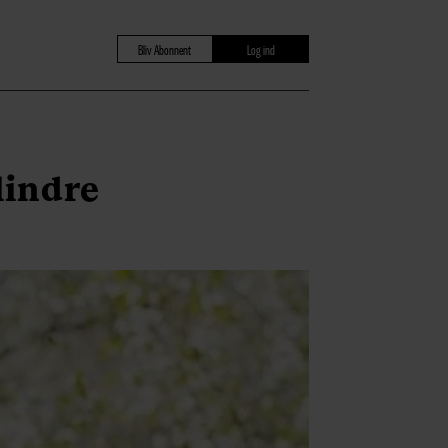
Bliv Abonnent
Log ind
 lindre