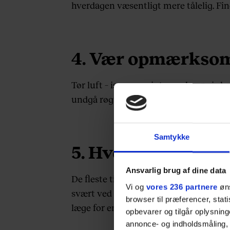
hverdagen væsentligt mere tålelig. Fin
4. Vær opmærksom
Tør luft – især om vinteren, hvor vi sk
undgå røgfyldte lokaler, da røg irriter
Samtykke
5. Hvornår skal du
Ansvarlig brug af dine data
De fleste tilfælde af ondt i halsen sk
Vi og
vores 236 partnere
øns
svært ved at trække vejret, eller hvis 
browser til præferencer, stat
læge for en nærmere undersøgelse.
opbevarer og tilgår oplysning
annonce- og indholdsmåling,