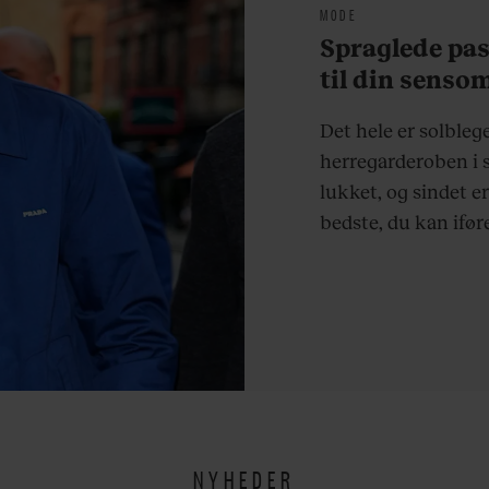
MODE
Spraglede past
til din sens
Det hele er solblege
herregarderoben i 
lukket, og sindet er
bedste, du kan iføre
NYHEDER