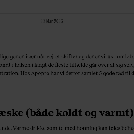
23. Mar. 2026
ige gener, især når vejret skifter og der er virus i oml
ondt i halsen i langt de fleste tilfælde går over af sig s
ation. Hos Apopro har vi derfor samlet 5 gode råd til di
væske (både koldt og varmt)
ende. Varme drikke som te med honning kan føles behagel