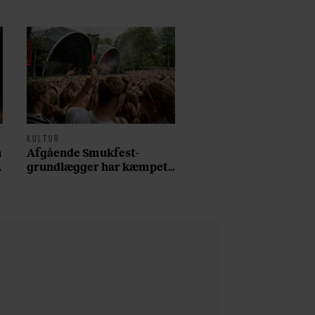
KULTUR
n
Afgående Smukfest-
grundlægger har kæmpet
for anti-dagligdag i 46 år:
”Det er blevet utroligt
svært bare at være
menneske”