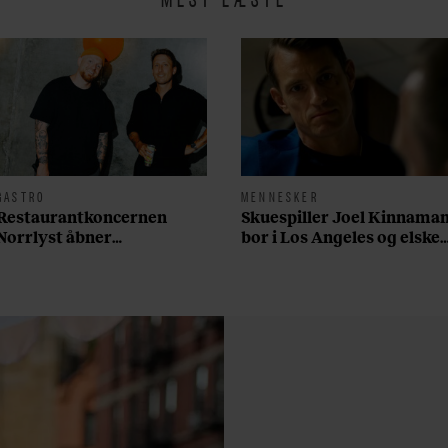
GASTRO
MENNESKER
Restaurantkoncernen
Skuespiller Joel Kinnama
Norrlyst åbner
bor i Los Angeles og elsker
burgerrestaurant med
sin morgenrutine: ”Jeg
Casper Drømme
laver 300 squats og 200
armbøjninger hver
morgen”