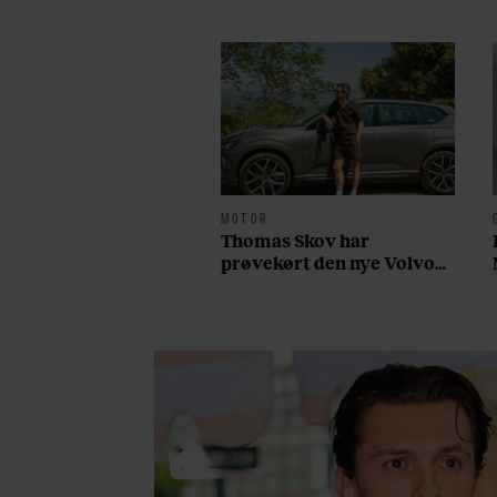
MOTOR
Thomas Skov har
prøvekørt den nye Volvo
EX60: ”Den kører som et
svensk eventyr”