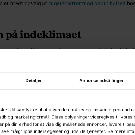
d et bredt udvalg af
sugetabletter mod ondt i halsen
hos
 på indeklimaet
ruer op for radiatorerne – kan forværre en irritabel hals.
er slimhinderne yderligere.
Detaljer
Annonceindstillinger
 kontakte lægen?
yldes virus og kræver blot tålmodighed og lindring. Men h
ker dit samtykke til at anvende cookies og indsamle persondat
smerterne er meget kraftige og kun sidder i den ene side 
istik og marketingformål. Disse oplysninger videregives til vore
er på din enhed for at vise dig målrettede annoncer, levere tilpas
 lave målgruppeundersøgelser og udvikle tjenester. Se mere inf