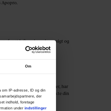
 Apopro.
 Sørg for at lufte ud regelmæssigt og
Om
vis du oplever meget høj feber, har
a om IP-adresse, ID og din
af halsen, bør du altid kontakte din
s samarbejdspartnere, der
set indhold, foretage
ormation under
indstillinger