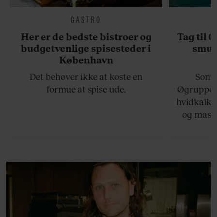
GASTRO
Her er de bedste bistroer og
Tag til 
budgetvenlige spisesteder i
smukk
København
Det behøver ikke at koste en
Somme
formue at spise ude.
Øgruppen 
hvidkalke
og masse
viser v
bedste ø
lan