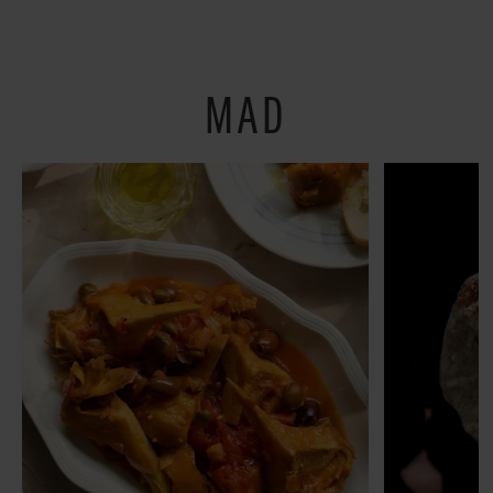
restauranter på
Østerbro
MAD