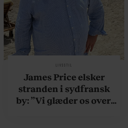
LIVSSTIL
James Price elsker
stranden i sydfransk
by: ”Vi glæder os over,
når vi kan være her i
ydersæsonerne, hvor