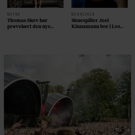
MOTOR
MENNESKER
Thomas Skov har
Skuespiller Joel
prøvekørt den nye
Kinnamann bor i Los
Volvo EX60: ”Den kører
Angeles og elsker sin
som et svensk eventyr”
morgenrutine: ”Jeg
laver 300 squats og 200
armbøjninger hver
morgen”