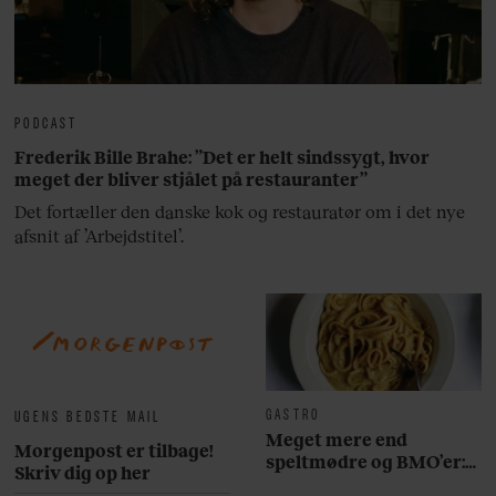
PODCAST
Frederik Bille Brahe: ”Det er helt sindssygt, hvor
meget der bliver stjålet på restauranter”
Det fortæller den danske kok og restauratør om i det nye
afsnit af ’Arbejdstitel’.
GASTRO
UGENS BEDSTE MAIL
Meget mere end
Morgenpost er tilbage!
speltmødre og BMO’er:
Skriv dig op her
Her er 10 fremragende