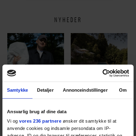
være menneske”
NYHEDER
MODE
EUROWOMAN
Dansk herretøjsmærke
Stor guide til Nice: Her
Samtykke
Detaljer
Annonceindstillinger
Om
vinder stor modepris –
skal du spise, sove,
og en masse penge
bade, drikke vin,
shoppe og se på kunst
Ansvarlig brug af dine data
Vi og
vores 236 partnere
ønsker dit samtykke til at
anvende cookies og indsamle persondata om IP-
ANBEFALET
adresse, ID og din browser til præferencer, statistik og