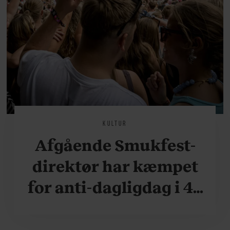
KULTUR
Afgående Smukfest-
direktør har kæmpet
for anti-dagligdag i 46
år: ”Det er blevet
utroligt svært bare at