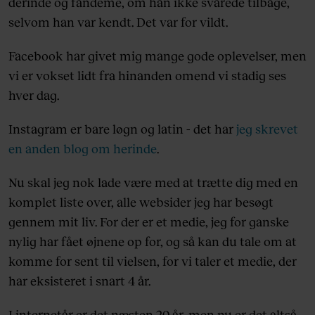
derinde og fandeme, om han ikke svarede tilbage,
selvom han var kendt. Det var for vildt.
Facebook har givet mig mange gode oplevelser, men
vi er vokset lidt fra hinanden omend vi stadig ses
hver dag.
Instagram er bare løgn og latin - det har
jeg skrevet
en anden blog om herinde
.
Nu skal jeg nok lade være med at trætte dig med en
komplet liste over, alle websider jeg har besøgt
gennem mit liv. For der er et medie, jeg for ganske
nylig har fået øjnene op for, og så kan du tale om at
komme for sent til vielsen, for vi taler et medie, der
har eksisteret i snart 4 år.
I internetår er det næsten 20 år, men nu er det altså