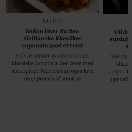
GASTRO
Sådan laver du den
Vil du
sicilianske klassiker
surdejs
caponata med et tvist
n
Måske kender du allerede den
Kok og g
klassiske caponata, der laves med
Mikkel
auberginer. Men du kan også lave
Jesper To
en caponata af smukke
opskrift 
artiskokker. Servér den lun eller
som ka
ved stuetemperatur med godt
måltider –
brød til.