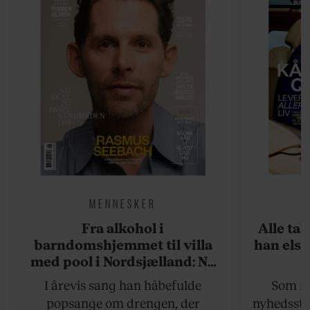
MENNESKER
Fra alkohol i
Alle ta
barndomshjemmet til villa
han elsk
med pool i Nordsjælland: Nu
skal du høre sandheden om
I årevis sang han håbefulde
Som na
Rasmus Seebach
popsange om drengen, der
nyhedsstr