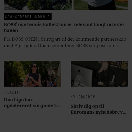
på.
SPONSORERET INDHOLD
BOSS’ nye tennis-kollektion er relevant langt ud over
banen
Fra BOSS OPEN i Stuttgart til det kommende partnerskab
med Australian Open cementerer BOSS sin position i
krydsfeltet mellem tennis, performance og moderne
livsstil.
LIVSSTIL
NYHEDSBREV
Dua Lipa har
opdatereret sin guide til
Skriv dig op til
København. Og den er –
Euromans nyhedsbrev
ikke overraskende –
her
ganske forudsigelig