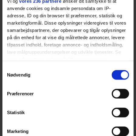
Vi og
vores 236 partnere
ønsker dit samtykke til at
hele ud. Med tiden
anvende cookies og indsamle persondata om IP-
adresse, ID og din browser til præferencer, statistik og
forsvandt min egen
marketingformål. Disse oplysninger videregives til vores
samarbejdspartnere, der opbevarer og tilgår oplysninger
identitet nok lidt i det, og
på din enhed for at vise dig målrettede annoncer, levere
jeg endte med at leve mere i
tilpasset indhold, foretage annonce- og indholdsmåling,
lave målgruppeundersøgelser og udvikle tjenester. Se
andres behov end i mine
mere information under
indstillinger
og i vores
egne.
persondatapolitik. Du kan altid trække dit samtykke
Samtykkevalg
tilbage eller ændre indstillinger fra vores
Nødvendig
"Cookiedeklaration", eller ved at trykke på "Privacy
RASMUS SEEBACH
trigger" ikonet.
Præferencer
Dine valg anvendes på hele websitet.
Statistik
LÆS MAGASINET
Vi ønsker dit samtykke til at indsamle og bruge data for
Marketing
at kunne levere og finansiere relevant journalistisk