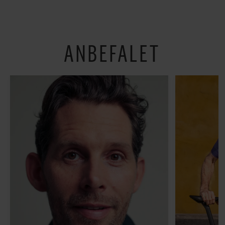
om alt det, der gør
verden lidt sjovere og
hverdagen lidt lysere
ANBEFALET