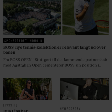
fortællerens plads i et portræt om
arv, angst, familieliv, frygten for
at miste stemmen og den
livsglæde, han nægter at give slip
på.
SPONSORERET INDHOLD
BOSS’ nye tennis-kollektion er relevant langt ud over
banen
Fra BOSS OPEN i Stuttgart til det kommende partnerskab
med Australian Open cementerer BOSS sin position i
krydsfeltet mellem tennis, performance og moderne
livsstil.
LIVSSTIL
NYHEDSBREV
Dua Lipa har