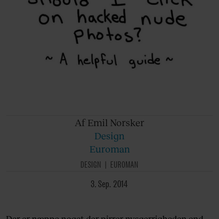
Af Emil
Norsker
Design
Euroman
DESIGN
EUROMAN
3. Sep. 2014
Der er næppe noget der pirrer nysgerrigheden end