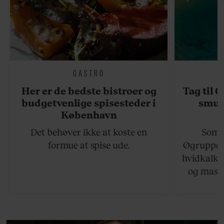
GASTRO
Her er de bedste bistroer og
Tag til 
budgetvenlige spisesteder i
smukk
København
Det behøver ikke at koste en
Somme
formue at spise ude.
Øgruppen 
hvidkalke
og masse
viser v
bedste ø
lan