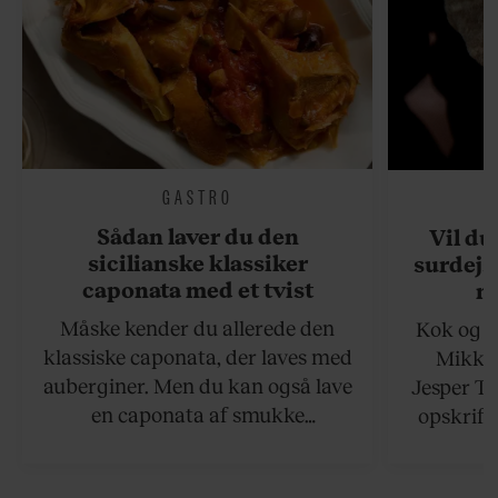
GASTRO
Sådan laver du den
Vil du
sicilianske klassiker
surdejs
caponata med et tvist
n
Måske kender du allerede den
Kok og g
klassiske caponata, der laves med
Mikkel
auberginer. Men du kan også lave
Jesper To
en caponata af smukke
opskrift 
artiskokker. Servér den lun eller
som ka
ved stuetemperatur med godt
måltider –