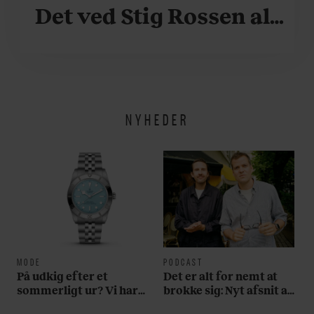
Det ved Stig Rossen alt
om
NYHEDER
MODE
PODCAST
På udkig efter et
Det er alt for nemt at
sommerligt ur? Vi har
brokke sig: Nyt afsnit af
fundet tre gode bud
’Arbejdstitel’ handler