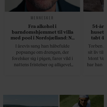
MENNESKER
Fra alkohol i
54-åri
barndomshjemmet til villa
huset 
med pool i Nordsjælland: Nu
tabt 40
skal du høre sandheden om
drøm: 
I årevis sang han håbefulde
Torben An
Rasmus Seebach
skældud 
popsange om drengen, der
sit liv ti
forelsker sig i pigen, farer vild i
Mont Vent
nattens fristelser og alligevel
har han f
finder den lykkelige udgang. Nu,
efter 10 års albumpause, er den
rosenrøde forelskelse trådt i
baggrunden; den naive dreng er
blevet voksen. Her indtager
Danmarks største popstjerne selv