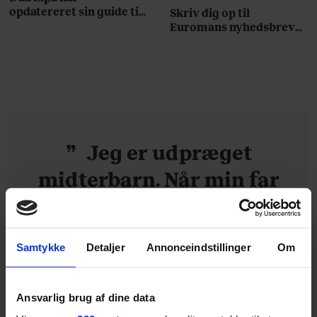
opdatereret sin guide til
Skriv dig op til
København. Og den er –
Euromans nyhedsbrev
ikke overraskende –
her
ganske forudsigelig
Jeg er udpræget
midterbarn. Når min far
drak sig fuld og blev
uvenner med min mor, var
Samtykke
Detaljer
Annonceindstillinger
Om
det naturligt for mig at
forsøge at redde
Ansvarlig brug af dine data
stemningen og glatte det