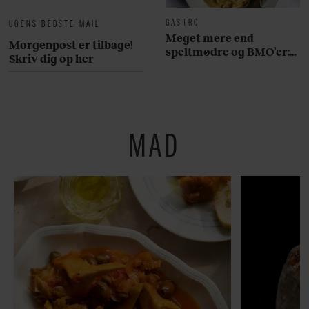
GASTRO
UGENS BEDSTE MAIL
Meget mere end
Morgenpost er tilbage!
speltmødre og BMO’er:
Skriv dig op her
Her er 10 fremragende
restauranter på
Østerbro
MAD