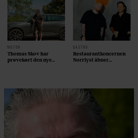
MOTOR
GASTRO
Thomas Skov har
Restaurantkoncernen
prøvekørt den nye
Norrlyst åbner
Volvo EX60: ”Den kører
burgerrestaurant med
som et svensk eventyr”
Casper Drømme