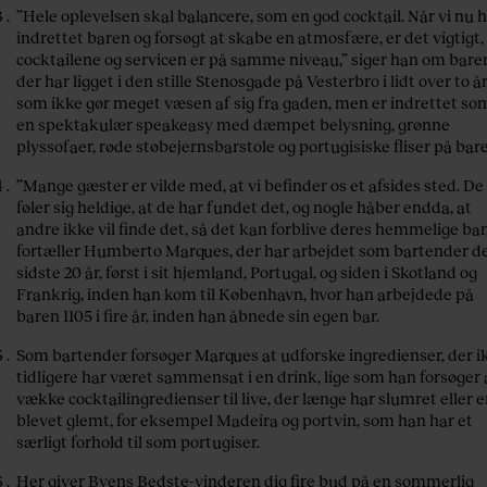
”Hele oplevelsen skal balancere, som en god cocktail. Når vi nu 
indrettet baren og forsøgt at skabe en atmosfære, er det vigtigt,
cocktailene og servicen er på samme niveau,” siger han om bare
der har ligget i den stille Stenosgade på Vesterbro i lidt over to år
som ikke gør meget væsen af sig fra gaden, men er indrettet so
en spektakulær speakeasy med dæmpet belysning, grønne
plyssofaer, røde støbejernsbarstole og portugisiske fliser på bar
”Mange gæster er vilde med, at vi befinder os et afsides sted. De
føler sig heldige, at de har fundet det, og nogle håber endda, at
andre ikke vil finde det, så det kan forblive deres hemmelige bar
fortæller Humberto Marques, der har arbejdet som bartender d
sidste 20 år, først i sit hjemland, Portugal, og siden i Skotland og
Frankrig, inden han kom til København, hvor han arbejdede på
baren 1105 i fire år, inden han åbnede sin egen bar.
Som bartender forsøger Marques at udforske ingredienser, der i
tidligere har været sammensat i en drink, lige som han forsøger 
vække cocktailingredienser til live, der længe har slumret eller e
blevet glemt, for eksempel Madeira og portvin, som han har et
særligt forhold til som portugiser.
Her giver Byens Bedste-vinderen dig fire bud på en sommerlig