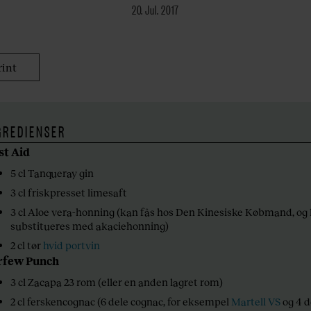
20. Jul. 2017
rint
GREDIENSER
st Aid
5 cl Tanqueray gin
3 cl friskpresset limesaft
3 cl Aloe vera-honning (kan fås hos Den Kinesiske Købmand, og
substitueres med akaciehonning)
2 cl tør
hvid portvin
rfew Punch
3 cl Zacapa 23 rom (eller en anden lagret rom)
2 cl ferskencognac (6 dele cognac, for eksempel
Martell VS
og 4 d