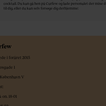
cocktail. Du kan gå hen på Curfew og lade personalet der mixe
til dig, eller du kan selv forsøge dig derhjemme:
rfew
de i foråret 2015
osgade 1
 København V
t:
& on. 18-01
 18-02