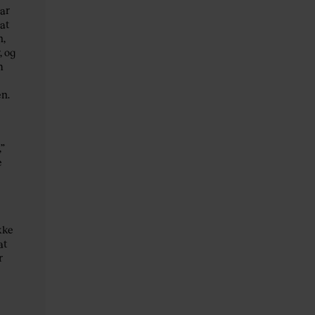
har
 at
n,
, og
m
en.
,”
e
kke
at
r