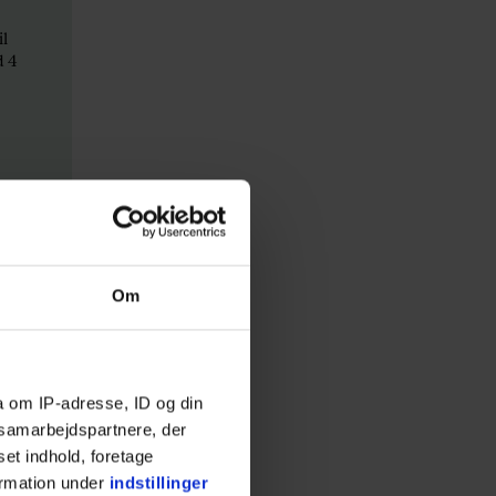
il
d 4
Om
a om IP-adresse, ID og din
s samarbejdspartnere, der
set indhold, foretage
ormation under
indstillinger