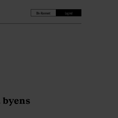
Bliv Abonnent
Log ind
a byens