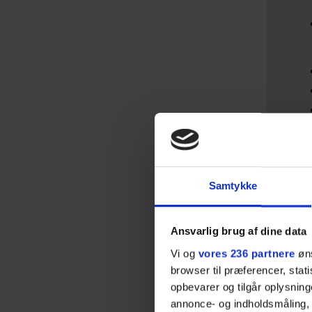
Lit
Samtykke
Ansvarlig brug af dine data
Vi og
vores 236 partnere
øns
browser til præferencer, stat
opbevarer og tilgår oplysning
Od
annonce- og indholdsmåling,