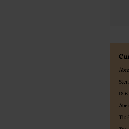
Cu
Åbne
Sten
1616
Åben
Tir. 
Tor.