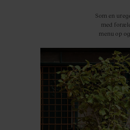
Som en urege
med foræld
menu op og 