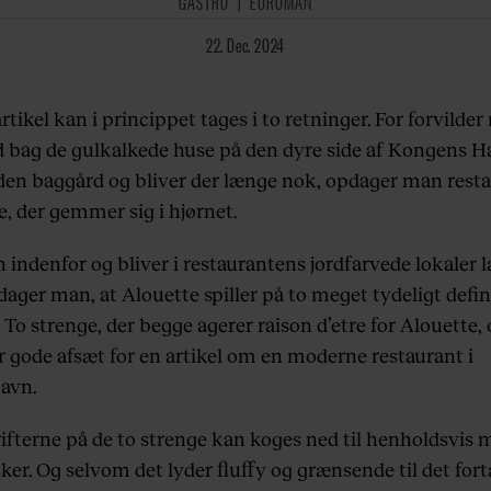
GASTRO
EUROMAN
22. Dec. 2024
tikel kan i princippet tages i to retninger. For forvilder
d bag de gulkalkede huse på den dyre side af Kongens H
nden baggård og bliver der længe nok, opdager man rest
e, der gemmer sig i hjørnet.
 indenfor og bliver i restaurantens jordfarvede lokaler 
dager man, at Alouette spiller på to meget tydeligt defi
 To strenge, der begge agerer raison d’etre for Alouette,
r gode afsæt for en artikel om en moderne restaurant i
avn.
ifterne på de to strenge kan koges ned til henholdsvis 
er. Og selvom det lyder fluffy og grænsende til det for