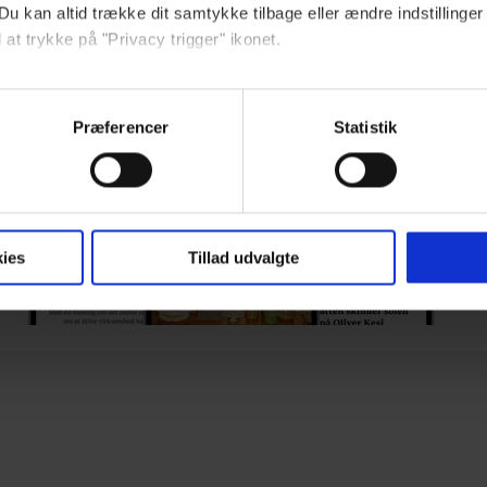
Du kan altid trække dit samtykke tilbage eller ændre indstillinger
Allerede abonnent?
Log ind
eller
Opret Euroman-konto
 at trykke på "Privacy trigger" ikonet.
ebsitet.
Præferencer
Statistik
indsamle og bruge data for at kunne levere og finansiere relevant j
ookies fra tredjeparter til at at optimere dit besøg på vores hj
t sikre funktionalitet, generere statistik og huske dine præferenc
mere vores reklametiltag på sociale medier og til at vise dig fun
ies
Tillad udvalgte
dit samtykke tilbage via linket, du finder i vores cookiepolitik.
artnere og behandling af dine personoplysninger i forbindelse h
okiepolitik
.