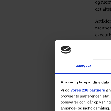
og nærm
det alts
Artikle
menneske
executi
helt sik
fortælli
Alouet
Samtykke
Ansvarlig brug af dine data
Vi og
vores 236 partnere
øns
browser til præferencer, stat
opbevarer og tilgår oplysning
annonce- og indholdsmåling,