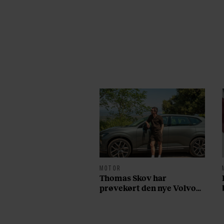
MOTOR
Thomas Skov har
prøvekørt den nye Volvo
EX60: ”Den kører som et
svensk eventyr”