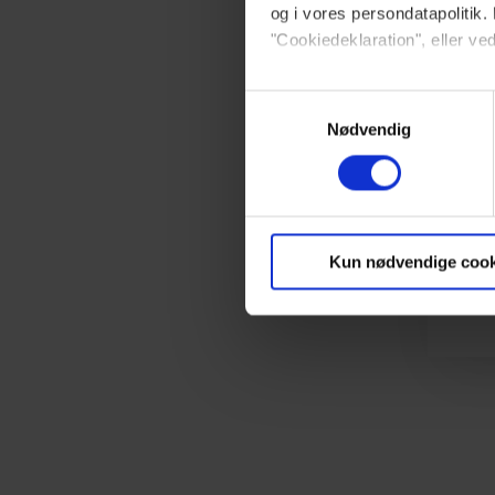
og i vores persondatapolitik. 
"Cookiedeklaration", eller ved
Dine valg anvendes på hele w
Samtykkevalg
Nødvendig
Vi ønsker dit samtykke til at 
Vi anvender egne cookies og c
om IP, ID og din browser for a
markedsføring, så vi kan opti
Kun nødvendige cook
sociale medier.
Du kan til enhver tid trække 
brug af cookies, samarbejdsp
vores
privatlivspolitik
og
co