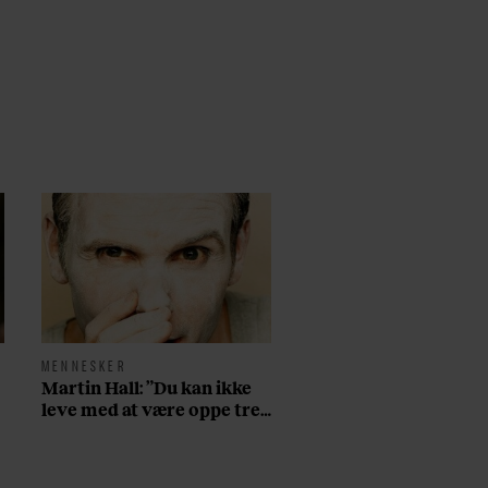
MENNESKER
Martin Hall: ”Du kan ikke
leve med at være oppe tre
døgn i træk på amfetamin,
have århundredets nedtur
på fjerdedagen, og så