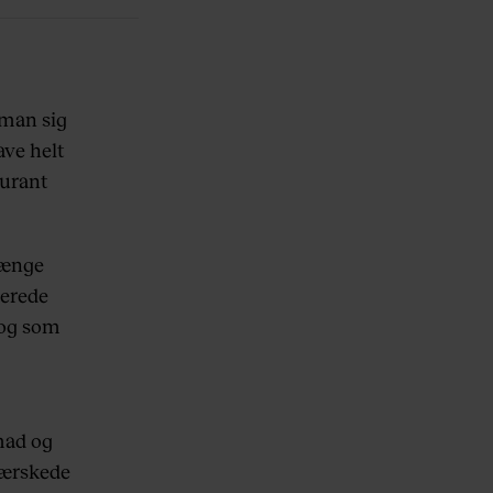
 man sig
ave helt
aurant
længe
nerede
 og som
mad og
tærskede