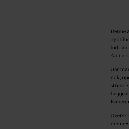
Denne ar
dybt in
ind i a
Alouett
Går man
nok, op
strenge.
begge e
Københ
Overskr
mennesk