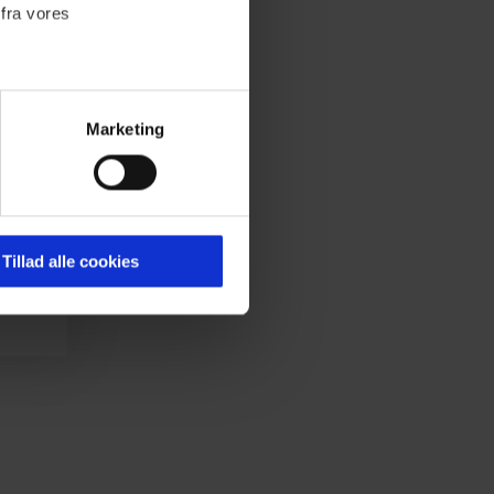
 fra vores
Marketing
ournalistisk indhold til dig.
emmeside. Vi indsamler data
er samt til brug for
ktioner i forbindelse med
Tillad alle cookies
 Du kan læse mere om vores
ermed i både