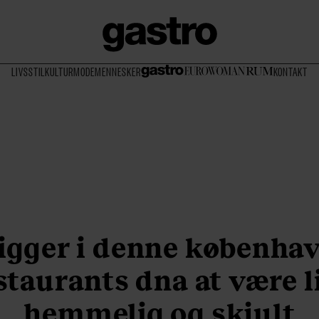
LIVSSTIL
KULTUR
MODE
MENNESKER
KONTAKT
ligger i denne københa
staurants dna at være l
hemmelig og skjult