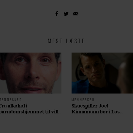
MEST LÆSTE
MENNESKER
MENNESKER
Fra alkohol i
Skuespiller Joel
barndomshjemmet til villa
Kinnamann bor i Los
med pool i Nordsjælland:
Angeles og elsker sin
Nu skal du høre sandheden
morgenrutine: ”Jeg laver
om Rasmus Seebach
300 squats og 200