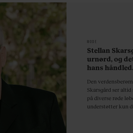
armbøjninger hver
morgen”
MODE
Stellan Skarsg
urnørd, og de
hans håndled.
Den verdensberømte
Skarsgård ser altid
på diverse røde løb
understøtter kun d