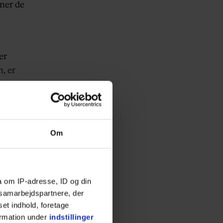
ner de
er
, er
il en
 binder
Om
a om IP-adresse, ID og din
s samarbejdspartnere, der
set indhold, foretage
ormation under
indstillinger