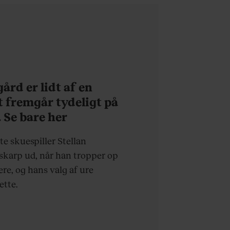
starte forfra”
ård er lidt af en
t fremgår tydeligt på
 Se bare her
 skuespiller Stellan
 skarp ud, når han tropper op
ere, og hans valg af ure
ette.