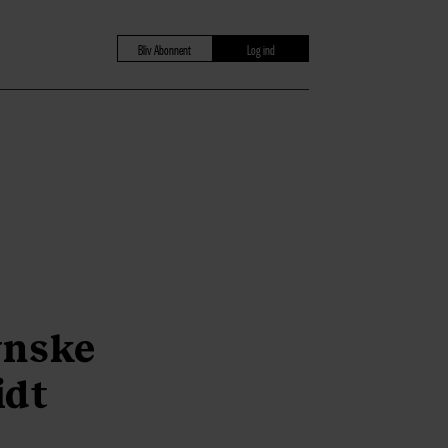
Bliv Abonnent
Log ind
vnske
idt