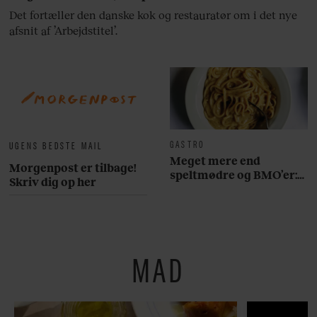
Det fortæller den danske kok og restauratør om i det nye
afsnit af ’Arbejdstitel’.
GASTRO
UGENS BEDSTE MAIL
Meget mere end
Morgenpost er tilbage!
speltmødre og BMO’er:
Skriv dig op her
Her er 10 fremragende
restauranter på
Østerbro
MAD