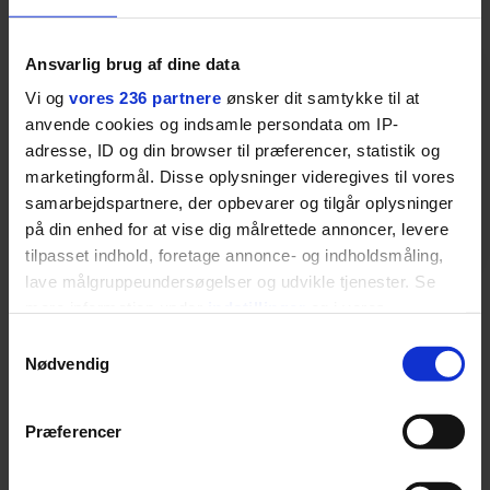
Ansvarlig brug af dine data
GASTRO
Vi og
vores 236 partnere
ønsker dit samtykke til at
Restaurantkoncernen
anvende cookies og indsamle persondata om IP-
adresse, ID og din browser til præferencer, statistik og
Norrlyst åbner
marketingformål. Disse oplysninger videregives til vores
burgerrestaurant med
samarbejdspartnere, der opbevarer og tilgår oplysninger
på din enhed for at vise dig målrettede annoncer, levere
Casper Drømme
tilpasset indhold, foretage annonce- og indholdsmåling,
lave målgruppeundersøgelser og udvikle tjenester. Se
mere information under
indstillinger
og i vores
persondatapolitik. Du kan altid trække dit samtykke
Samtykkevalg
tilbage eller ændre indstillinger fra vores
Nødvendig
NYHEDER
"Cookiedeklaration", eller ved at trykke på "Privacy
trigger" ikonet.
Præferencer
Dine valg anvendes på hele websitet.