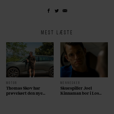
MEST LÆSTE
MOTOR
MENNESKER
Thomas Skov har
Skuespiller Joel
prøvekørt den nye
Kinnaman bor i Los
Volvo EX60: ”Den kører
Angeles og elsker sin
som et svensk eventyr”
morgenrutine: ”Jeg
laver 300 squats og 200
armbøjninger hver