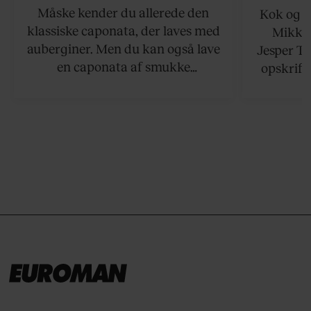
Måske kender du allerede den
Kok og g
klassiske caponata, der laves med
Mikkel
auberginer. Men du kan også lave
Jesper To
en caponata af smukke
opskrift 
artiskokker. Servér den lun eller
som ka
ved stuetemperatur med godt
måltider –
brød til.