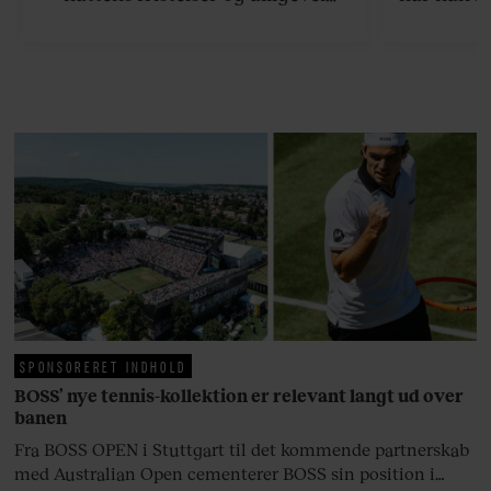
finder den lykkelige udgang. Nu,
efter 10 års albumpause, er den
rosenrøde forelskelse trådt i
baggrunden; den naive dreng er
blevet voksen. Her indtager
Danmarks største popstjerne selv
fortællerens plads i et portræt om
arv, angst, familieliv, frygten for
at miste stemmen og den
livsglæde, han nægter at give slip
på.
SPONSORERET INDHOLD
BOSS’ nye tennis-kollektion er relevant langt ud over
banen
Fra BOSS OPEN i Stuttgart til det kommende partnerskab
med Australian Open cementerer BOSS sin position i