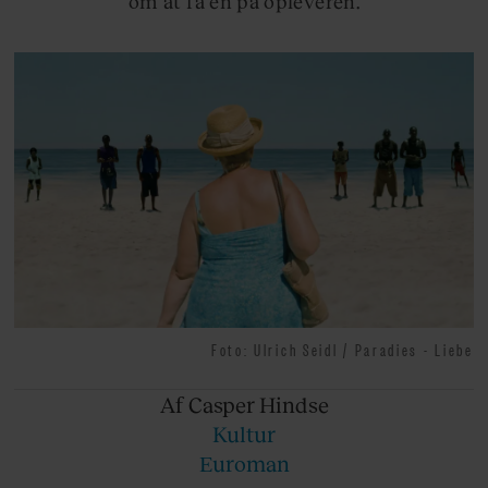
om at få én på opleveren.
Foto: Ulrich Seidl / Paradies - Liebe
Af Casper
Hindse
Kultur
Euroman