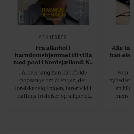
MENNESKER
Fra alkohol i
Alle ta
barndomshjemmet til villa
han elsk
med pool i Nordsjælland: Nu
skal du høre sandheden om
I årevis sang han håbefulde
Som na
Rasmus Seebach
popsange om drengen, der
nyhedsstr
forelsker sig i pigen, farer vild i
en lill
nattens fristelser og alligevel
mens an
finder den lykkelige udgang. Nu,
definer
efter 10 års albumpause, er den
mandlig
rosenrøde forelskelse trådt i
hvor 
baggrunden; den naive dreng er
insisterer