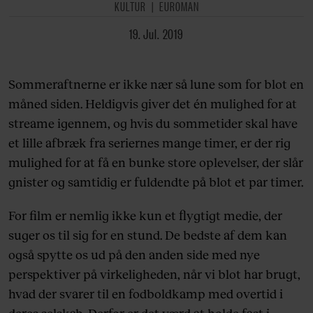
KULTUR
EUROMAN
19. Jul. 2019
Sommeraftnerne er ikke nær så lune som for blot en
måned siden. Heldigvis giver det én mulighed for at
streame igennem, og hvis du sommetider skal have
et lille afbræk fra seriernes mange timer, er der rig
mulighed for at få en bunke store oplevelser, der slår
gnister og samtidig er fuldendte på blot et par timer.
For film er nemlig ikke kun et flygtigt medie, der
suger os til sig for en stund. De bedste af dem kan
også spytte os ud på den anden side med nye
perspektiver på virkeligheden, når vi blot har brugt,
hvad der svarer til en fodboldkamp med overtid i
deres selskab. Derfor er det værd at holde fast i