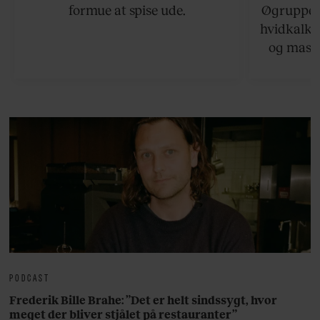
formue at spise ude.
Øgruppen 
hvidkalke
og masse
viser v
bedste ø
lan
PODCAST
Frederik Bille Brahe: ”Det er helt sindssygt, hvor
meget der bliver stjålet på restauranter”