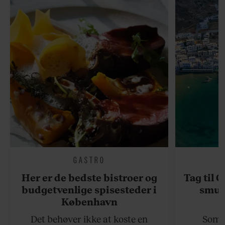
GASTRO
Her er de bedste bistroer og
Tag til 
budgetvenlige spisesteder i
smukk
København
Det behøver ikke at koste en
Somme