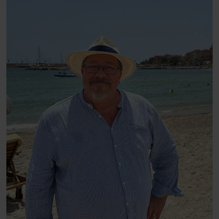
blevet voksen. Her indtager
Danmarks største popstjerne selv
fortællerens plads i et portræt om
arv, angst, familieliv, frygten for
at miste stemmen og den
livsglæde, han nægter at give slip
på.