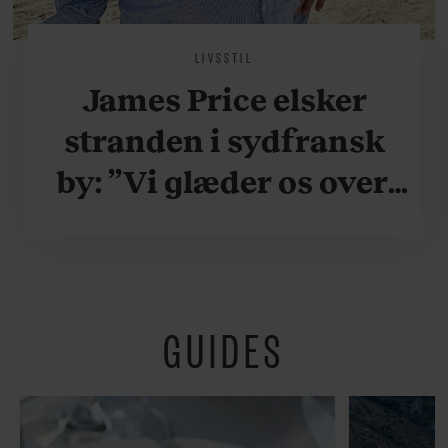
LIVSSTIL
James Price elsker
stranden i sydfransk
by: ”Vi glæder os over,
når vi kan være her i
ydersæsonerne, hvor
der er lidt mere
GUIDES
fredeligt”