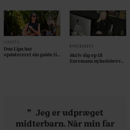
krydsfeltet mellem tennis, performance og moderne
livsstil.
LIVSSTIL
NYHEDSBREV
Dua Lipa har
opdatereret sin guide til
Skriv dig op til
København. Og den er –
Euromans nyhedsbrev
ikke overraskende –
her
ganske forudsigelig
Jeg er udpræget
midterbarn. Når min far