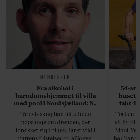
MENNESKER
Fra alkohol i
54-åri
barndomshjemmet til villa
huset 
med pool i Nordsjælland: Nu
tabt 40
skal du høre sandheden om
drøm: 
I årevis sang han håbefulde
Torben An
Rasmus Seebach
skældud 
popsange om drengen, der
sit liv ti
forelsker sig i pigen, farer vild i
Mont Vent
nattens fristelser og alligevel
har han f