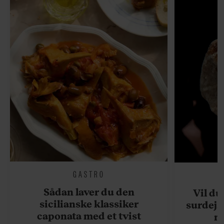
GASTRO
Sådan laver du den
Vil du
sicilianske klassiker
surdejs
caponata med et tvist
n