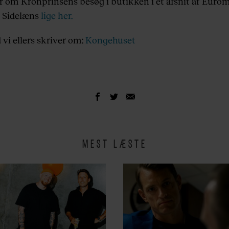
er om Kronprinsens besøg i butikken i et afsnit af Euro
 Sidelæns
lige her.
 vi ellers skriver om:
Kongehuset
MEST LÆSTE