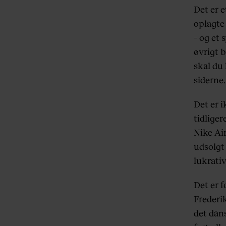
Det er e
oplagte 
– og et 
øvrigt b
skal du
siderne.
Det er i
tidliger
Nike Air
udsolgt
lukrativ
Det er 
Frederi
det dan