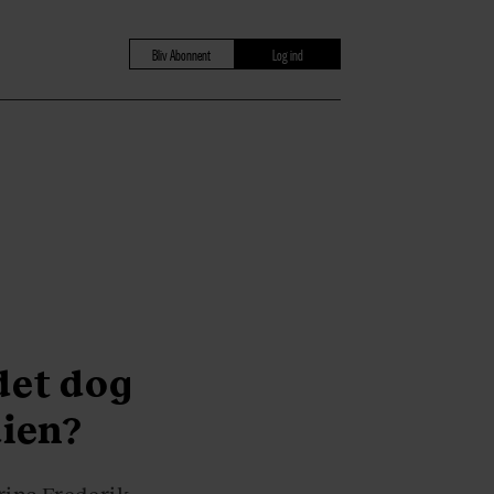
Bliv Abonnent
Log ind
det dog
dien?
rins Frederik