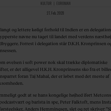
KULTUR
EUROMAN
27. Feb. 2023
 langt og lettere køligt forhold til Indien er en delegation
 ypperste navne nu taget til landet med verdens næsthøj
dbyggere. Forrest i delegation står D.K.H. Kronprinsen o
nsessen.
om øvelsen i soft power nok skal trække diplomatiske
fter, er det alligevel H.K.H. Kronprinsens sko fra et bille
nsparret foran Taj Mahal, der er løbet med det meste af
somheden.
meligt godt at se hans kongelige højhed iført Metcons
 podcastvært og barista in spe, Peter Falktoft, mens Ins
førsteelsker, Anders Hemmingsen, slet og ret skriver: “S