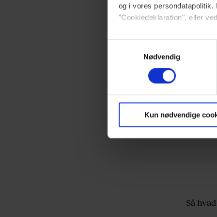
og i vores persondatapolitik. 
"Cookiedeklaration", eller ved
Dine valg anvendes på hele w
Samtykkevalg
Nødvendig
Vi ønsker dit samtykke til at 
Vi anvender egne cookies og c
om IP, ID og din browser for a
markedsføring, så vi kan opti
Kun nødvendige cook
sociale medier.
Du kan til enhver tid trække 
brug af cookies, samarbejdsp
vores
privatlivspolitik
og
co
Så hvad