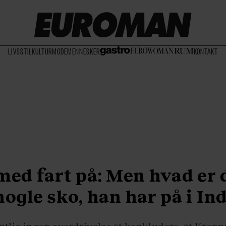
LIVSSTIL
KULTUR
MODE
MENNESKER
KONTAKT
med fart på: Men hvad er 
nogle sko, han har på i In
ntlig ingen overdrivelse at konkludere, at Kronp