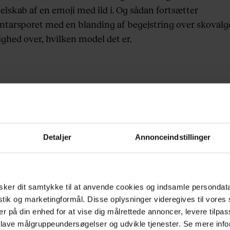
selskab af en emoji med ild i. Og sådan fortsætter
arsporet med en blanding af begejstring over skovalg
ghed over, hvilken model det er.
Detaljer
Annonceindstillinger
ker dit samtykke til at anvende cookies og indsamle persondat
istik og marketingformål. Disse oplysninger videregives til vore
er på din enhed for at vise dig målrettede annoncer, levere tilpas
 lave målgruppeundersøgelser og udvikle tjenester. Se mere inf