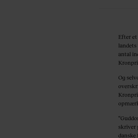
Efter et
landets
antal in
Kronpri
Og selv
overskri
Kronpri
opmærk
“Guddom
skriver
danske 