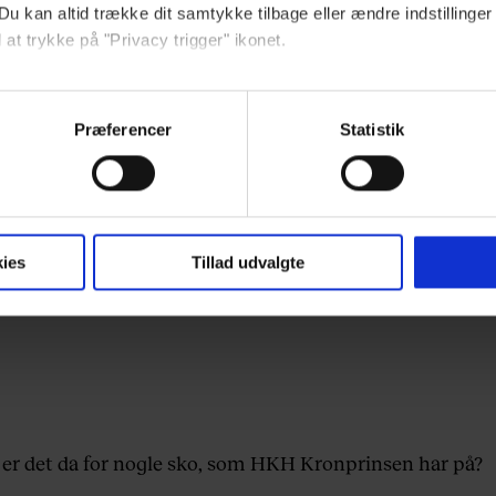
Du kan altid trække dit samtykke tilbage eller ændre indstillinger
 at trykke på "Privacy trigger" ikonet.
ebsitet.
Præferencer
Statistik
indsamle og bruge data for at kunne levere og finansiere relevant j
ookies fra tredjeparter til at at optimere dit besøg på vores hj
t sikre funktionalitet, generere statistik og huske dine præferenc
mere vores reklametiltag på sociale medier og til at vise dig fun
ies
Tillad udvalgte
dit samtykke tilbage via linket, du finder i vores cookiepolitik.
artnere og behandling af dine personoplysninger i forbindelse h
okiepolitik
.
 er det da for nogle sko, som HKH Kronprinsen har på?