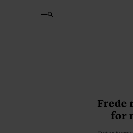
Frede 
for 
Det er forme