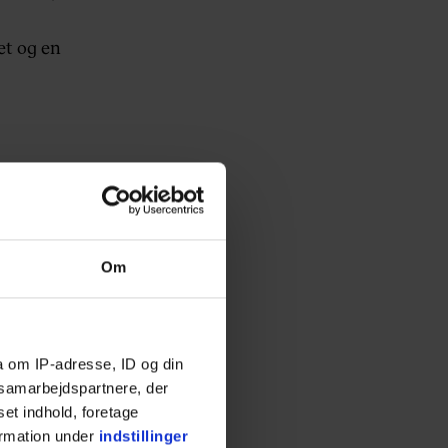
et og en
Om
a om IP-adresse, ID og din
s samarbejdspartnere, der
set indhold, foretage
ormation under
indstillinger