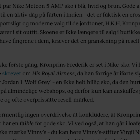
t par Nike Metcon 5 AMP sko i blå, hvid og brun. Gode at
til en aktiv dag på farten i Indien – det er faktisk en cro
sportsligt og moderne valg til de jordtoner, H.K.H. Kronp
ærer i sit outfit. Skoene er ikke længere til salg i butikke
 have fingrene i dem, kræver det en granskning på resell
kke første gang, Kronprins Frederik er set i Nike-sko. Vi 
e
skrevet
om
His Royal Airness
, da han forrige år iførte si
 Jordan 1 ’Wolf Grey’ – en ikke helt billig sko, da den hur
 på almindelige webshops, og derfor kun kan anskaffes 
e og ofte overprissatte resell-marked.
formentlig ingen overdrivelse at konkludere, at Kronpri
k har en
faible
for gode sko. Vi ved også, at han går i loafe
ske mærke Vinny’s – du kan høre Vinny’s-stifter Virgil N