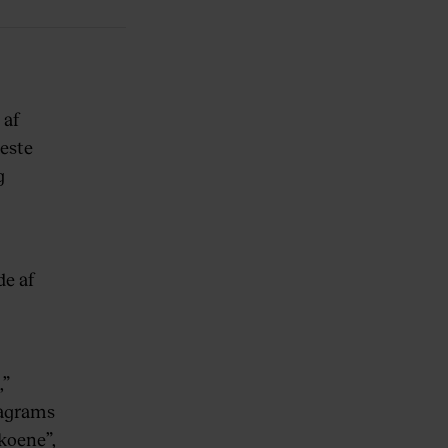
 af
este
g
de af
,”
tagrams
koene”,