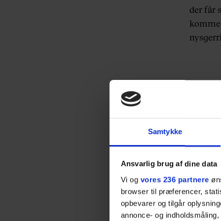
der får 
komment
nysgerri
Samtykke
Ansvarlig brug af dine data
Vi og
vores 236 partnere
øns
browser til præferencer, stat
opbevarer og tilgår oplysning
annonce- og indholdsmåling,