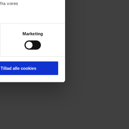
 fra vores
Marketing
ournalistisk indhold til dig.
emmeside. Vi indsamler data
er samt til brug for
ktioner i forbindelse med
Tillad alle cookies
 Du kan læse mere om vores
ermed i både