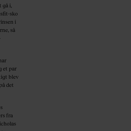
 gå i,
ssfit-sko
rinsen i
rne, så
-
har
g et par
tigt blev
på det
ns
rs fra
icholas