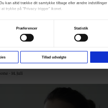
Du kan altid trække dit samtykke tilbage eller ændre indstillinger
Black, sæson 5
 at trykke på "Privacy trigger" ikonet.
, sæson 2
ebsitet.
Præferencer
Statistik
indsamle og bruge data for at kunne levere og finansiere relevant j
ookies fra tredjeparter til at at optimere dit besøg på vores hj
t sikre funktionalitet, generere statistik og huske dine præferenc
mere vores reklametiltag på sociale medier og til at vise dig fun
ies
Tillad udvalgte
one - 14. juli
dit samtykke tilbage via linket, du finder i vores cookiepolitik.
artnere og behandling af dine personoplysninger i forbindelse h
okiepolitik
.