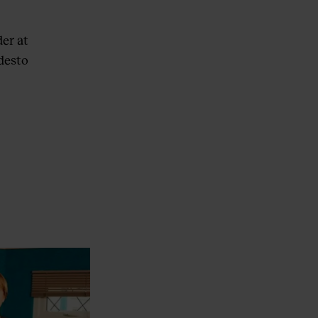
der at
 desto