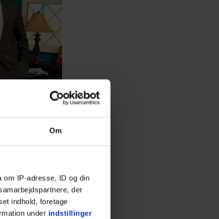
Om
a om IP-adresse, ID og din
s samarbejdspartnere, der
set indhold, foretage
ormation under
indstillinger