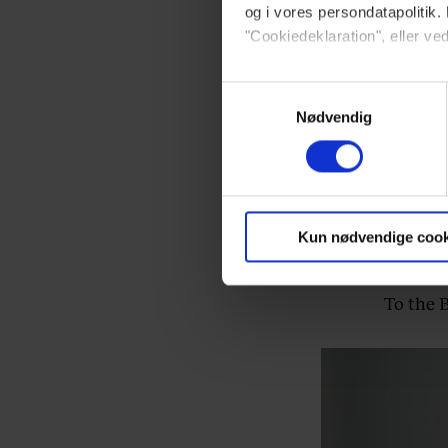
og i vores persondatapolitik. 
Orphan 
"Cookiedeklaration", eller ved
Shooter
Dine valg anvendes på hele w
Samtykkevalg
Nødvendig
Vi ønsker dit samtykke til at 
Vi anvender egne cookies og c
om IP, ID og din browser for a
markedsføring, så vi kan opti
Kun nødvendige cook
sociale medier.
To the B
Du kan til enhver tid trække 
brug af cookies, samarbejdsp
vores
privatlivspolitik
og
co