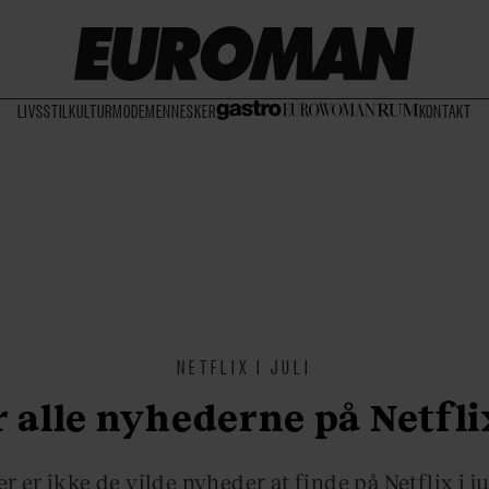
LIVSSTIL
KULTUR
MODE
MENNESKER
KONTAKT
NETFLIX I JULI
 alle nyhederne på Netflix
r er ikke de vilde nyheder at finde på Netflix i ju