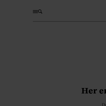
Her er
De