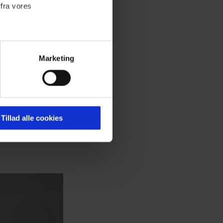
 fra vores
Marketing
ournalistisk indhold til dig.
emmeside. Vi indsamler data
er samt til brug for
ktioner i forbindelse med
Tillad alle cookies
 Du kan læse mere om vores
ermed i både