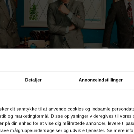
Detaljer
Annonceindstillinger
ker dit samtykke til at anvende cookies og indsamle persondat
istik og marketingformål. Disse oplysninger videregives til vore
er på din enhed for at vise dig målrettede annoncer, levere tilpas
unters: the Mortal Instruments, sæson 2B
 lave målgruppeundersøgelser og udvikle tjenester. Se mere inf