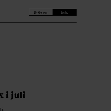
Bliv Abonnent
Log ind
 i juli
li.