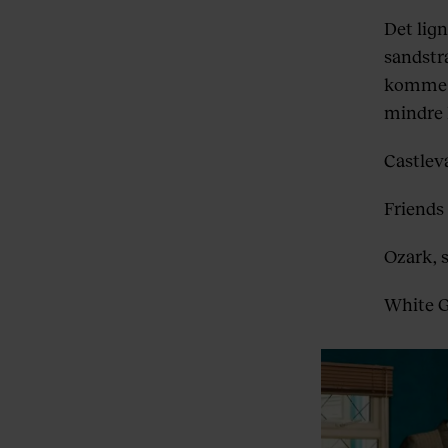
Det lign
sandstra
komme ef
mindre 
Castleva
Friends 
Ozark, s
White Go