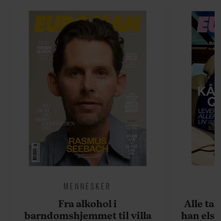
MENNESKER
Fra alkohol i
Alle ta
barndomshjemmet til villa
han elsk