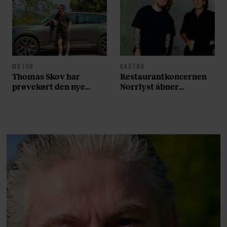
MOTOR
GASTRO
Thomas Skov har
Restaurantkoncernen
prøvekørt den nye
Norrlyst åbner
Volvo EX60: ”Den kører
burgerrestaurant med
som et svensk eventyr”
Casper Drømme