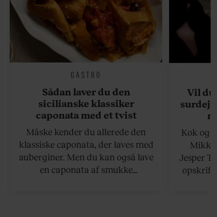
GASTRO
Sådan laver du den
Vil du
sicilianske klassiker
surdejs
caponata med et tvist
n
Måske kender du allerede den
Kok og g
klassiske caponata, der laves med
Mikkel
auberginer. Men du kan også lave
Jesper To
en caponata af smukke
opskrift 
artiskokker. Servér den lun eller
som ka
ved stuetemperatur med godt
måltider –
brød til.