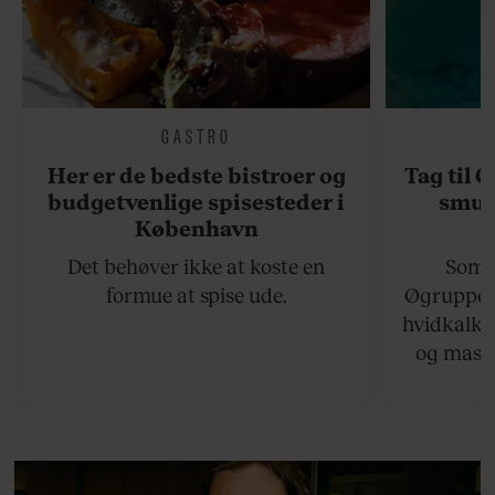
GASTRO
Her er de bedste bistroer og
Tag til 
budgetvenlige spisesteder i
smukk
København
Det behøver ikke at koste en
Somme
formue at spise ude.
Øgruppen 
hvidkalke
og masse
viser v
bedste ø
lan