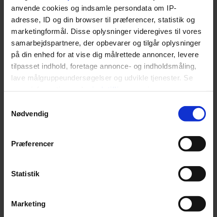
København. Og den er –
Euromans nyhedsbrev
anvende cookies og indsamle persondata om IP-
ikke overraskende –
her
adresse, ID og din browser til præferencer, statistik og
ganske forudsigelig
marketingformål. Disse oplysninger videregives til vores
samarbejdspartnere, der opbevarer og tilgår oplysninger
på din enhed for at vise dig målrettede annoncer, levere
tilpasset indhold, foretage annonce- og indholdsmåling,
lave målgruppeundersøgelser og udvikle tjenester. Se
Jeg er udpræget
mere information under
indstillinger
og i vores
persondatapolitik. Du kan altid trække dit samtykke
Samtykkevalg
midterbarn. Når min far
tilbage eller ændre indstillinger fra vores
Nødvendig
"Cookiedeklaration", eller ved at trykke på "Privacy
drak sig fuld og blev
trigger" ikonet.
Præferencer
uvenner med min mor, var
Dine valg anvendes på hele websitet.
det naturligt for mig at
Statistik
forsøge at redde
Vi ønsker dit samtykke til at indsamle og bruge data for
stemningen og glatte det
Marketing
at kunne levere og finansiere relevant journalistisk
indhold til dig. Vi anvender egne cookies og cookies fra