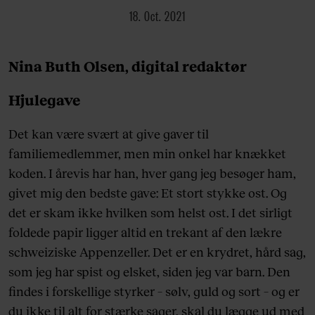
18. Oct. 2021
Nina Buth Olsen, digital redaktør
Hjulegave
Det kan være svært at give gaver til
familiemedlemmer, men min onkel har knækket
koden. I årevis har han, hver gang jeg besøger ham,
givet mig den bedste gave: Et stort stykke ost. Og
det er skam ikke hvilken som helst ost. I det sirligt
foldede papir ligger altid en trekant af den lækre
schweiziske Appenzeller. Det er en krydret, hård sag,
som jeg har spist og elsket, siden jeg var barn. Den
findes i forskellige styrker – sølv, guld og sort – og er
du ikke til alt for stærke sager, skal du lægge ud med