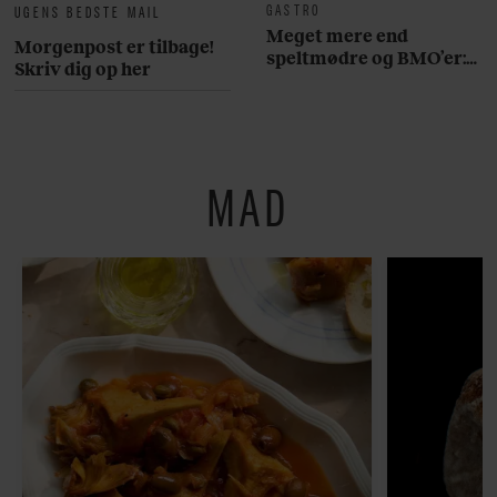
GASTRO
UGENS BEDSTE MAIL
Meget mere end
Morgenpost er tilbage!
speltmødre og BMO’er:
Skriv dig op her
Her er 10 fremragende
restauranter på
Østerbro
MAD