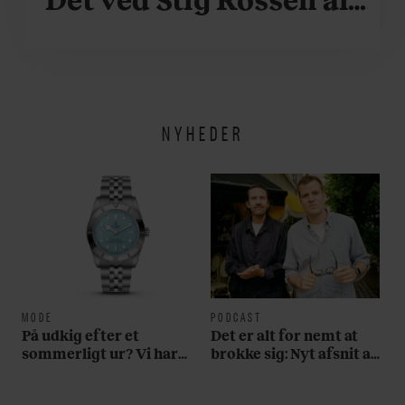
om
NYHEDER
MODE
PODCAST
På udkig efter et
Det er alt for nemt at
sommerligt ur? Vi har
brokke sig: Nyt afsnit af
fundet tre gode bud
’Arbejdstitel’ handler
om alt det, der gør