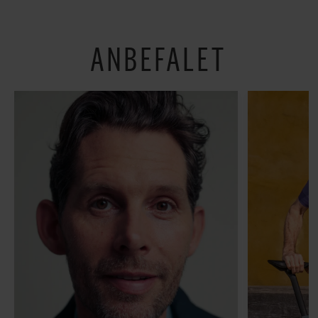
verden lidt sjovere og
hverdagen lidt lysere
ANBEFALET