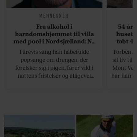
MENNESKER
Fra alkohol i
54-åri
barndomshjemmet til villa
huset 
med pool i Nordsjælland: Nu
tabt 40
skal du høre sandheden om
drøm: 
I årevis sang han håbefulde
Torben An
Rasmus Seebach
skældud 
popsange om drengen, der
sit liv ti
forelsker sig i pigen, farer vild i
Mont Vent
nattens fristelser og alligevel
har han f
finder den lykkelige udgang. Nu,
efter 10 års albumpause, er den
rosenrøde forelskelse trådt i
baggrunden; den naive dreng er
blevet voksen. Her indtager
Danmarks største popstjerne selv
fortællerens plads i et portræt om