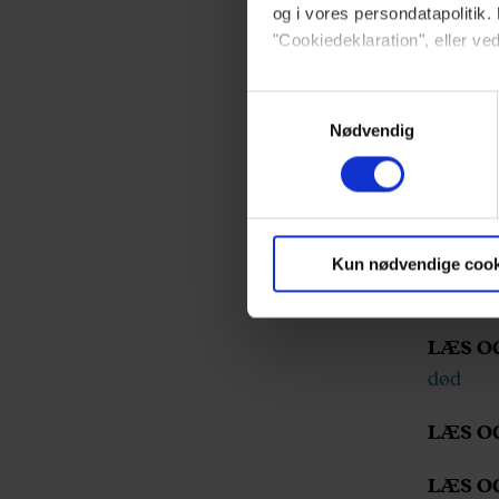
og i vores persondatapolitik. 
"Cookiedeklaration", eller ved
Der er 
kollega
Dine valg anvendes på hele w
Samtykkevalg
Nødvendig
Vi ønsker dit samtykke til at 
Vi anvender egne cookies og c
om IP, ID og din browser for a
markedsføring, så vi kan opti
Kun nødvendige cook
sociale medier.
LÆS O
Du kan til enhver tid trække 
død
brug af cookies, samarbejdsp
vores
privatlivspolitik
og
co
LÆS O
LÆS O