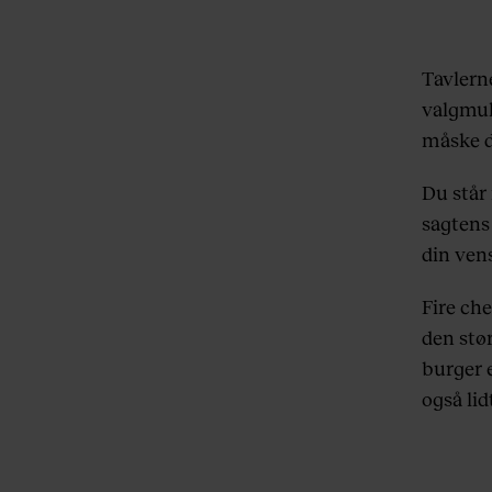
Tavlern
valgmuli
måske d
Du står 
sagtens
din vens
Fire che
den stø
burger e
også lid