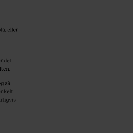
a, eller
g
r det
lten.
og så
enkelt
urligvis