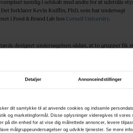
erspiser nemlig i selskab med andre for at udstråle sty
t. Det forklarer Kevin Kniffin, PhD, som har undersøgt
et i Food & Brand Lab hos
Cornell University
.
havde designet undersøgelsen sådan, at to grupper fik st
ngder af friturestegte kyllingevinger foran sig. Forskel
t den ene gruppe havde et heppekor på sidelinjen, og de
 at den gruppe spiste 4 gange så meget som normalt. Elle
mændene i hvert fald.
Detaljer
Annonceindstillinger
ne spiste nemlig mindre da der blev heppet løs, i mods
der kunne spise i fred.
ker dit samtykke til at anvende cookies og indsamle persondat
vor det er højsæson for sociale sammenkomster og mad 
istik og marketingformål. Disse oplysninger videregives til vore
er på din enhed for at vise dig målrettede annoncer, levere tilpas
is, skal du måske tænke dig om en ekstra gang, før du
 lave målgruppeundersøgelser og udvikle tjenester. Se mere inf
n.