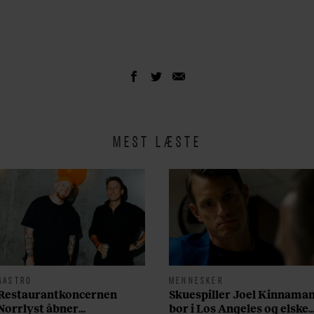
MEST LÆSTE
GASTRO
MENNESKER
Restaurantkoncernen
Skuespiller Joel Kinnama
Norrlyst åbner
bor i Los Angeles og elsker