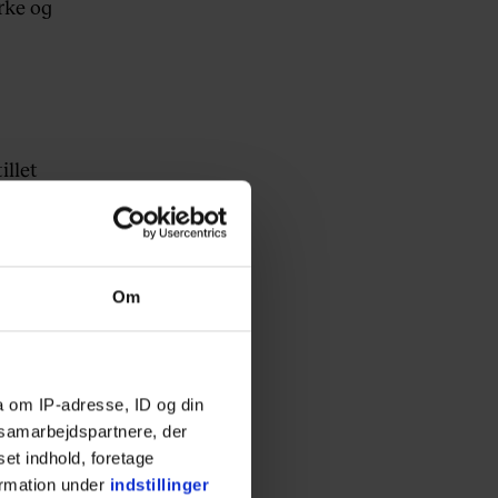
rke og
illet
len var
t faktum
r det
Om
ætning
a om IP-adresse, ID og din
i
s samarbejdspartnere, der
set indhold, foretage
 rammer
ormation under
indstillinger