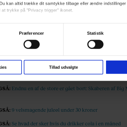
Du kan altid trække dit samtykke tilbage eller ændre indstillinger
 at trykke på "Privacy trigger" ikonet.
trods alt andre måder maskulinitet kan udtrykkes, end at
erne hvor mange forskellige typer af gris, man kan indta
ebsitet.
Præferencer
Statistik
indsamle og bruge data for at kunne levere og finansiere relevant j
ookies fra tredjeparter til at at optimere dit besøg på vores hj
t sikre funktionalitet, generere statistik og huske dine præferenc
mere vores reklametiltag på sociale medier og til at vise dig fun
ies
Tillad udvalgte
GSÅ:
Endnu en af de store er gået bort: Skaberen af Big
dit samtykke tilbage via linket, du finder i vores cookiepolitik.
artnere og behandling af dine personoplysninger i forbindelse h
okiepolitik
.
GSÅ:
9 velsmagende juleøl under 30 kroner
GSÅ:
Se hvad der sker hvis du drikker cola i en måned