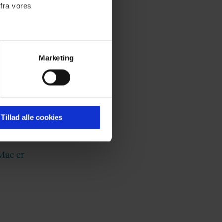
 fra vores
 vise
ge.
Marketing
ournalistisk indhold til dig.
emmeside. Vi indsamler data
er samt til brug for
ktioner i forbindelse med
Tillad alle cookies
 Mac er
 Du kan læse mere om vores
ermed i både