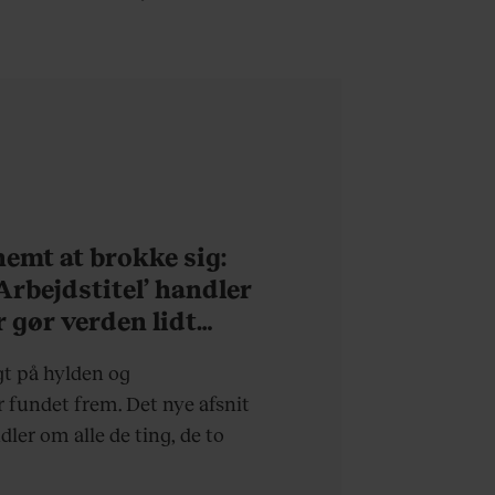
med pool i Nordsjælland:
Nu skal du høre sandheden
om Rasmus Seebach
 nemt at brokke sig:
’Arbejdstitel’ handler
r gør verden lidt
rdagen lidt lysere
gt på hylden og
fundet frem. Det nye afsnit
ndler om alle de ting, de to