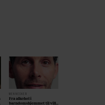
MENNESKER
n
Fra alkohol i
barndomshjemmet til villa