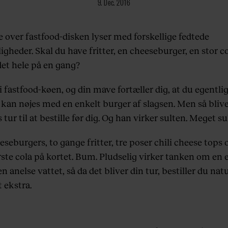
9. Dec. 2016
e over fastfood-disken lyser med forskellige fedtede
gheder. Skal du have fritter, en cheeseburger, en stor col
et hele på en gang?
i fastfood-køen, og din mave fortæller dig, at du egentli
 kan nøjes med en enkelt burger af slagsen. Men så blive
 tur til at bestille før dig. Og han virker sulten. Meget su
eseburgers, to gange fritter, tre poser chili cheese tops 
rste cola på kortet. Bum. Pludselig virker tanken om en 
n anelse vattet, så da det bliver din tur, bestiller du nat
t ekstra.