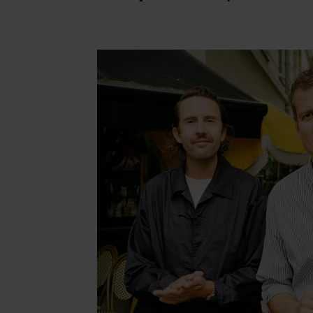
EX60: ”Den kører som et
svensk eventyr”