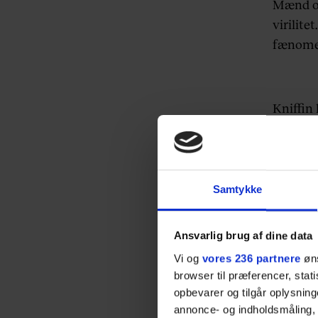
Mænd ov
virilite
fænomen
Kniffin 
store mæ
bare, a
gjorde,
gjorde 
Samtykke
Kvinder
Ansvarlig brug af dine data
til dem 
Vi og
vores 236 partnere
øns
Så nu h
browser til præferencer, stat
opbevarer og tilgår oplysning
stakkev
annonce- og indholdsmåling,
buffete