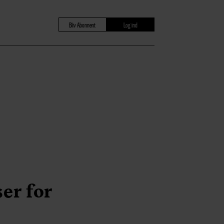
Bliv Abonnent
Log ind
er for