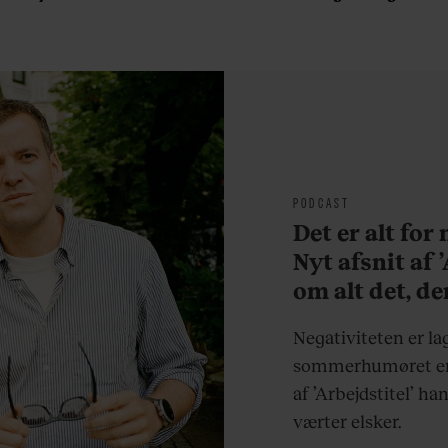
burgerrestaurant med
sin morgenrutine: ”Jeg
Casper Drømme
laver 300 squats og 200
armbøjninger hver
morgen”
PODCAST
Det er alt for
Nyt afsnit af 
om alt det, de
sjovere og hve
Negativiteten er la
sommerhumøret er 
af ’Arbejdstitel’ ha
værter elsker.