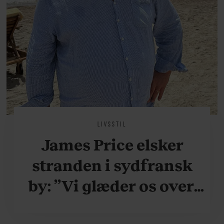
LIVSSTIL
James Price elsker
stranden i sydfransk
by: ”Vi glæder os over,
når vi kan være her i