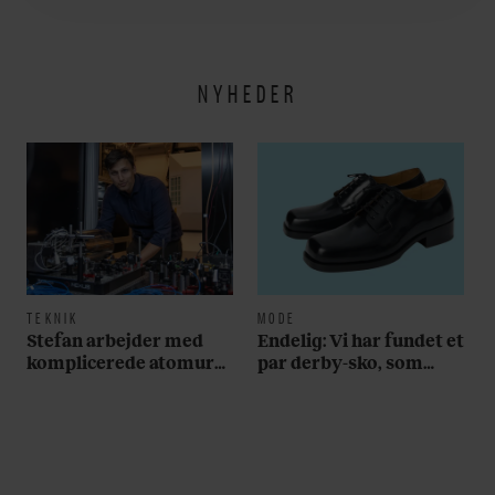
NYHEDER
TEKNIK
MODE
Stefan arbejder med
Endelig: Vi har fundet et
komplicerede atomure,
par derby-sko, som
men selv har han et
lever op til samtlige af
simpelt – og billigt – ur
vores krav
om håndleddet