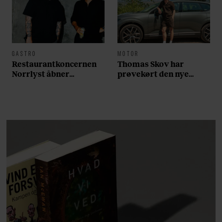
GASTRO
MOTOR
Restaurantkoncernen
Thomas Skov har
Norrlyst åbner
prøvekørt den nye
burgerrestaurant med
Volvo EX60: ”Den kører
Casper Drømme
som et svensk eventyr”