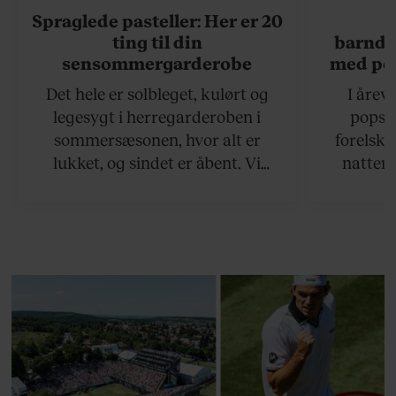
Spraglede pasteller: Her er 20
ting til din
barndo
sensommergarderobe
med poo
skal d
Det hele er solbleget, kulørt og
I årev
R
legesygt i herregarderoben i
popsa
sommersæsonen, hvor alt er
forelsker
lukket, og sindet er åbent. Vi
nattens
guider til det bedste, du kan iføre
finder d
dig.
efter 10
rosenrø
baggrund
blevet
Danmarks 
fortæller
arv, angs
at mi
livsglæde