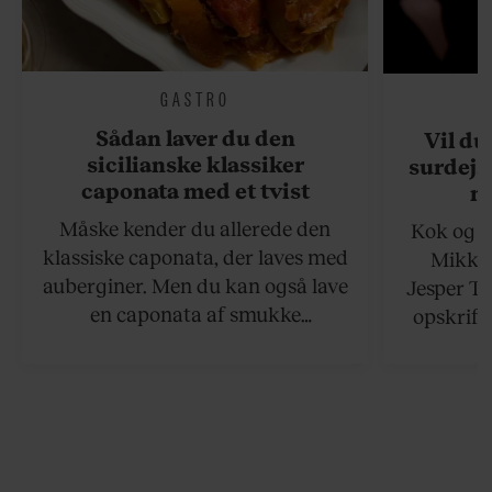
GASTRO
Sådan laver du den
Vil du
sicilianske klassiker
surdejs
caponata med et tvist
n
Måske kender du allerede den
Kok og g
klassiske caponata, der laves med
Mikkel
auberginer. Men du kan også lave
Jesper To
en caponata af smukke
opskrift 
artiskokker. Servér den lun eller
som ka
ved stuetemperatur med godt
måltider –
brød til.