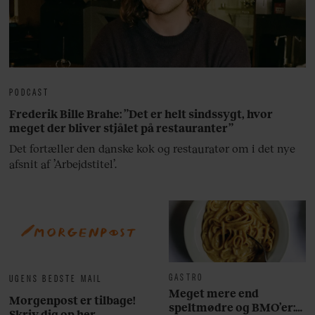
PODCAST
Frederik Bille Brahe: ”Det er helt sindssygt, hvor
meget der bliver stjålet på restauranter”
Det fortæller den danske kok og restauratør om i det nye
afsnit af ’Arbejdstitel’.
GASTRO
UGENS BEDSTE MAIL
Meget mere end
Morgenpost er tilbage!
speltmødre og BMO’er:
Skriv dig op her