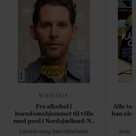
MENNESKER
Fra alkohol i
Alle ta
barndomshjemmet til villa
han elsk
med pool i Nordsjælland: Nu
skal du høre sandheden om
I årevis sang han håbefulde
Som na
Rasmus Seebach