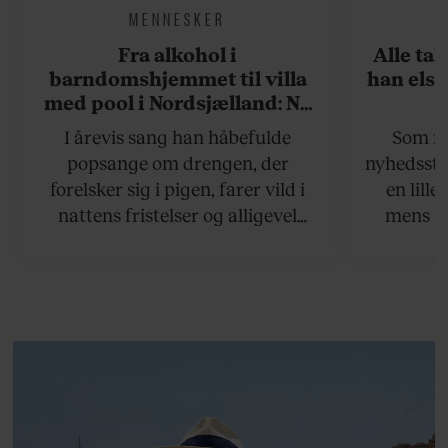
MENNESKER
Fra alkohol i
Alle ta
barndomshjemmet til villa
han elsk
med pool i Nordsjælland: Nu
skal du høre sandheden om
I årevis sang han håbefulde
Som na
Rasmus Seebach
popsange om drengen, der
nyhedsstr
forelsker sig i pigen, farer vild i
en lill
nattens fristelser og alligevel
mens an
finder den lykkelige udgang. Nu,
definer
efter 10 års albumpause, er den
mandlig
rosenrøde forelskelse trådt i
hvor 
baggrunden; den naive dreng er
insisterer
blevet voksen. Her indtager
Danmarks største popstjerne selv
fortællerens plads i et portræt om
arv, angst, familieliv, frygten for