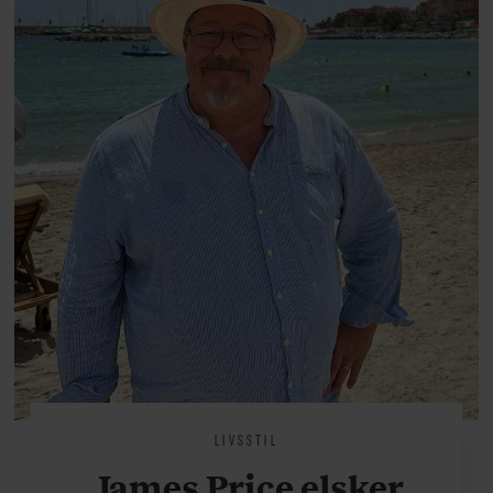
at miste stemmen og den
livsglæde, han nægter at give slip
på.
LIVSSTIL
James Price elsker