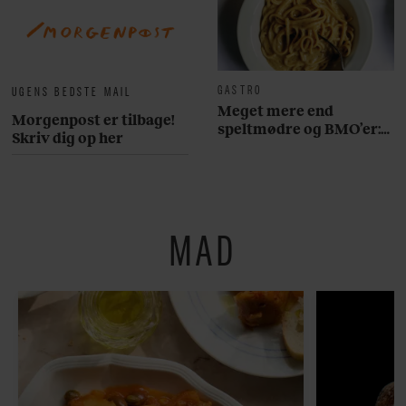
GASTRO
UGENS BEDSTE MAIL
Meget mere end
Morgenpost er tilbage!
speltmødre og BMO’er:
Skriv dig op her
Her er 10 fremragende
restauranter på
Østerbro
MAD