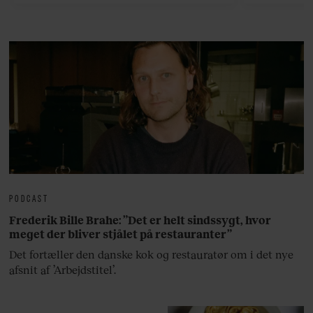
bedste ø
lan
PODCAST
Frederik Bille Brahe: ”Det er helt sindssygt, hvor
meget der bliver stjålet på restauranter”
Det fortæller den danske kok og restauratør om i det nye
afsnit af ’Arbejdstitel’.