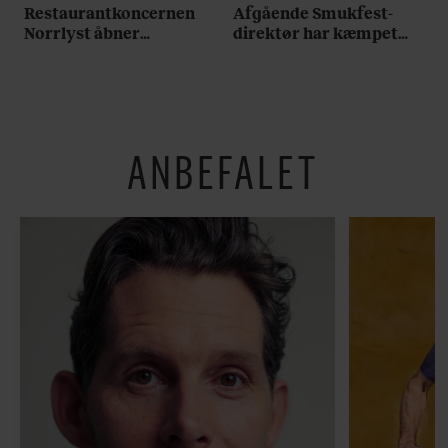
Restaurantkoncernen
Afgående Smukfest-
Norrlyst åbner
direktør har kæmpet
burgerrestaurant med
for anti-dagligdag i 46
Casper Drømme
år: ”Det er blevet
utroligt svært bare at
være menneske”
ANBEFALET