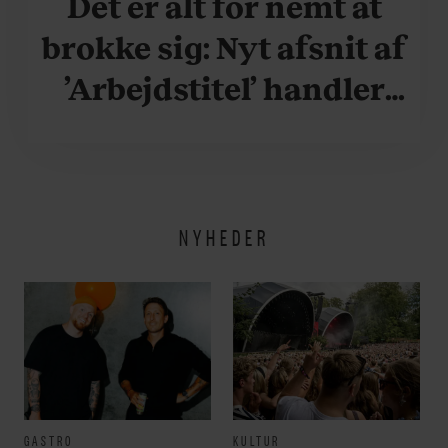
Det er alt for nemt at
brokke sig: Nyt afsnit af
’Arbejdstitel’ handler
om alt det, der gør
verden lidt sjovere og
hverdagen lidt lysere
NYHEDER
GASTRO
KULTUR