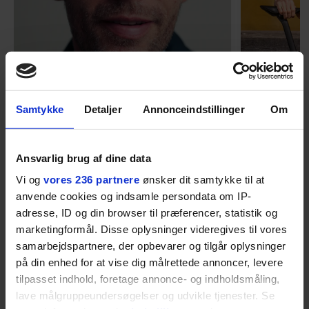
MENNESKER
Samtykke
Detaljer
Annonceindstillinger
Om
Fra alkohol i
54-åri
barndomshjemmet til villa
huset 
med pool i Nordsjælland: Nu
tabt 40
Ansvarlig brug af dine data
skal du høre sandheden om
drøm: 
I årevis sang han håbefulde
Torben An
Vi og
vores 236 partnere
ønsker dit samtykke til at
Rasmus Seebach
skældud 
popsange om drengen, der
sit liv ti
anvende cookies og indsamle persondata om IP-
forelsker sig i pigen, farer vild i
Mont Vent
adresse, ID og din browser til præferencer, statistik og
marketingformål. Disse oplysninger videregives til vores
nattens fristelser og alligevel
har han f
samarbejdspartnere, der opbevarer og tilgår oplysninger
finder den lykkelige udgang. Nu,
på din enhed for at vise dig målrettede annoncer, levere
efter 10 års albumpause, er den
tilpasset indhold, foretage annonce- og indholdsmåling,
rosenrøde forelskelse trådt i
lave målgruppeundersøgelser og udvikle tjenester. Se
baggrunden; den naive dreng er