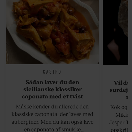
GASTRO
Sådan laver du den
Vil du
sicilianske klassiker
surdejs
caponata med et tvist
n
Måske kender du allerede den
Kok og g
klassiske caponata, der laves med
Mikkel
auberginer. Men du kan også lave
Jesper To
en caponata af smukke
opskrift 