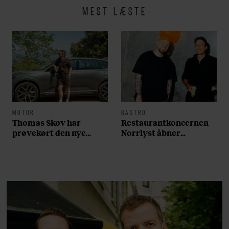
MEST LÆSTE
MOTOR
GASTRO
Thomas Skov har
Restaurantkoncernen
prøvekørt den nye
Norrlyst åbner
Volvo EX60: ”Den kører
burgerrestaurant med
som et svensk eventyr”
Casper Drømme