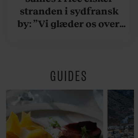
stranden i sydfransk
by: ”Vi glæder os over,
når vi kan være her i
ydersæsonerne, hvor
der er lidt mere
GUIDES
fredeligt”