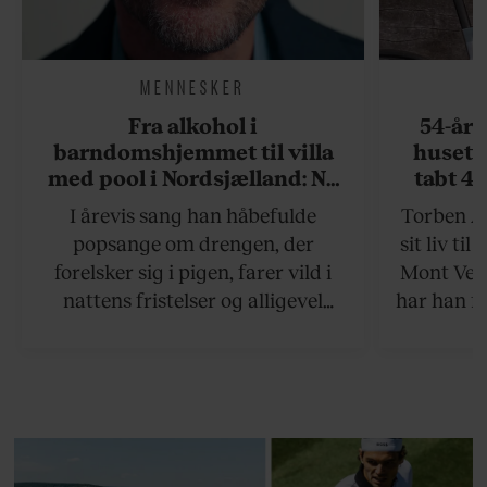
MENNESKER
Fra alkohol i
54-åri
barndomshjemmet til villa
huset 
med pool i Nordsjælland: Nu
tabt 40
skal du høre sandheden om
drøm: 
I årevis sang han håbefulde
Torben An
Rasmus Seebach
skældud 
popsange om drengen, der
sit liv ti
forelsker sig i pigen, farer vild i
Mont Vent
nattens fristelser og alligevel
har han f
finder den lykkelige udgang. Nu,
efter 10 års albumpause, er den
rosenrøde forelskelse trådt i
baggrunden; den naive dreng er
blevet voksen. Her indtager
Danmarks største popstjerne selv