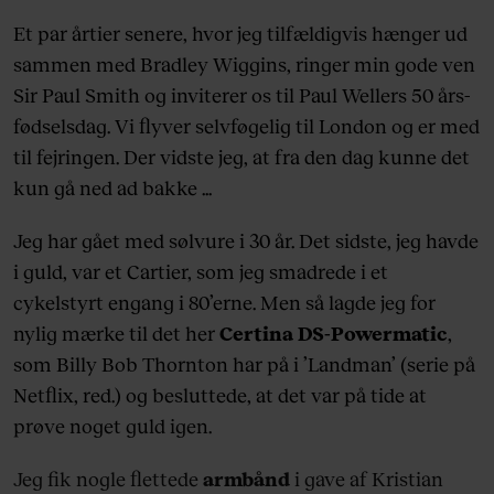
Et par årtier senere, hvor jeg tilfældigvis hænger ud
sammen med Bradley Wiggins, ringer min gode ven
Sir Paul Smith og inviterer os til Paul Wellers 50 års-
fødselsdag. Vi flyver selvføgelig til London og er med
til fejringen. Der vidste jeg, at fra den dag kunne det
kun gå ned ad bakke ...
Jeg har gået med sølvure i 30 år. Det sidste, jeg havde
i guld, var et Cartier, som jeg smadrede i et
cykelstyrt engang i 80’erne. Men så lagde jeg for
nylig mærke til det her
Certina DS-Powermatic
,
som Billy Bob Thornton har på i ’Landman’ (serie på
Netflix, red.) og besluttede, at det var på tide at
prøve noget guld igen.
Jeg fik nogle flettede
armbånd
i gave af Kristian