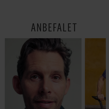
om alt det, der gør
verden lidt sjovere og
hverdagen lidt lysere
ANBEFALET