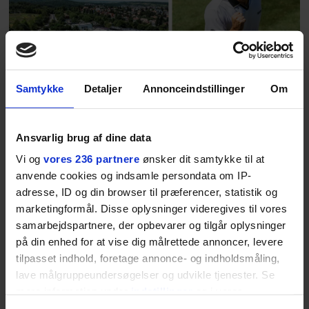
fortællerens plads i et portræt om
arv, angst, familieliv, frygten for
at miste stemmen og den
livsglæde, han nægter at give slip
på.
Samtykke
Detaljer
Annonceindstillinger
Om
SPONSORERET INDHOLD
BOSS’ nye tennis-kollektion er relevant langt ud over
Ansvarlig brug af dine data
banen
Vi og
vores 236 partnere
ønsker dit samtykke til at
Fra BOSS OPEN i Stuttgart til det kommende partnerskab
anvende cookies og indsamle persondata om IP-
med Australian Open cementerer BOSS sin position i
adresse, ID og din browser til præferencer, statistik og
krydsfeltet mellem tennis, performance og moderne
marketingformål. Disse oplysninger videregives til vores
livsstil.
samarbejdspartnere, der opbevarer og tilgår oplysninger
på din enhed for at vise dig målrettede annoncer, levere
tilpasset indhold, foretage annonce- og indholdsmåling,
lave målgruppeundersøgelser og udvikle tjenester. Se
mere information under
indstillinger
og i vores
LIVSSTIL
NYHEDSBREV
persondatapolitik. Du kan altid trække dit samtykke