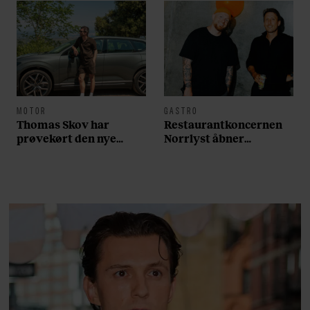
MOTOR
GASTRO
Thomas Skov har
Restaurantkoncernen
prøvekørt den nye
Norrlyst åbner
Volvo EX60: ”Den kører
burgerrestaurant med
som et svensk eventyr”
Casper Drømme