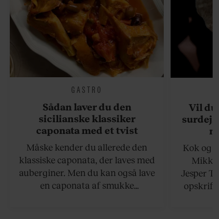
GASTRO
Sådan laver du den
Vil du
sicilianske klassiker
surdejs
caponata med et tvist
n
Måske kender du allerede den
Kok og g
klassiske caponata, der laves med
Mikkel
auberginer. Men du kan også lave
Jesper To
en caponata af smukke
opskrift 
artiskokker. Servér den lun eller
som ka
ved stuetemperatur med godt
måltider –