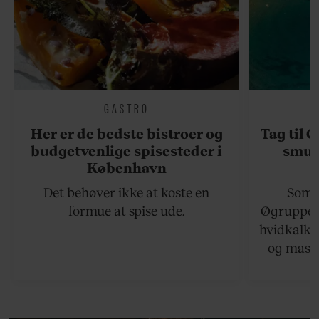
GASTRO
Her er de bedste bistroer og
Tag til 
budgetvenlige spisesteder i
smukk
København
Det behøver ikke at koste en
Somme
formue at spise ude.
Øgruppen 
hvidkalke
og masse
viser v
bedste ø
lan