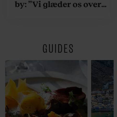
by: ”Vi glæder os over,
når vi kan være her i
ydersæsonerne, hvor
der er lidt mere
GUIDES
fredeligt”