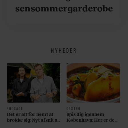
sensommergarderobe
NYHEDER
PODCAST
GASTRO
Det er alt for nemt at
Spis dig igennem
brokke sig: Nyt afsnit af
København: Her er de
’Arbejdstitel’ handler
bedste madmarkeder