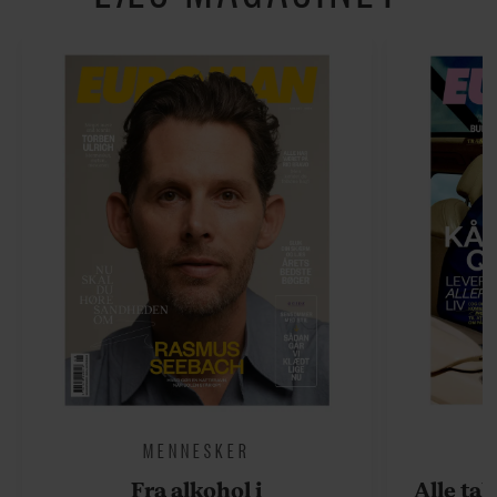
MENNESKER
Fra alkohol i
Alle ta