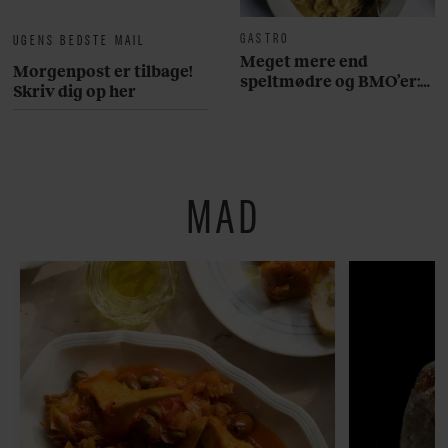
GASTRO
UGENS BEDSTE MAIL
Meget mere end
Morgenpost er tilbage!
speltmødre og BMO’er:
Skriv dig op her
Her er 10 fremragende
restauranter på
Østerbro
MAD