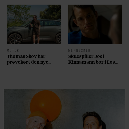
MOTOR
MENNESKER
Thomas Skov har
Skuespiller Joel
prøvekørt den nye
Kinnamann bor i Los
Volvo EX60: ”Den kører
Angeles og elsker sin
som et svensk eventyr”
morgenrutine: ”Jeg
laver 300 squats og 200
armbøjninger hver
morgen”