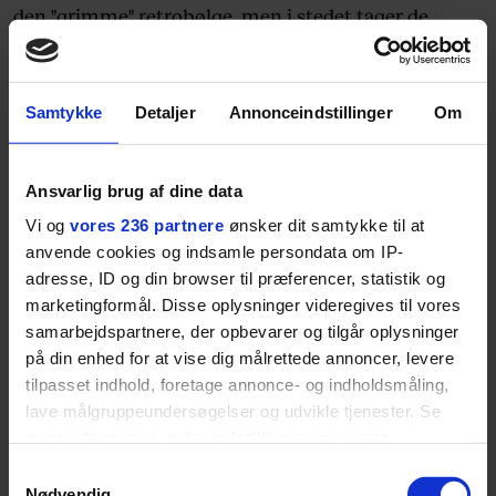
den "grimme" retrobølge, men i stedet tager de
ejerskab for fremtiden. Mens modefolket vil have
retro, vil den almene mand hellere have den
moderne fremtidssko, hvor der er fokus på tech-
Samtykke
Detaljer
Annonceindstillinger
Om
elementer" siger Virgil Nicholas.
Ansvarlig brug af dine data
Vi og
vores 236 partnere
ønsker dit samtykke til at
anvende cookies og indsamle persondata om IP-
adresse, ID og din browser til præferencer, statistik og
marketingformål. Disse oplysninger videregives til vores
samarbejdspartnere, der opbevarer og tilgår oplysninger
på din enhed for at vise dig målrettede annoncer, levere
tilpasset indhold, foretage annonce- og indholdsmåling,
lave målgruppeundersøgelser og udvikle tjenester. Se
mere information under
indstillinger
og i vores
persondatapolitik. Du kan altid trække dit samtykke
Samtykkevalg
tilbage eller ændre indstillinger fra vores
Nødvendig