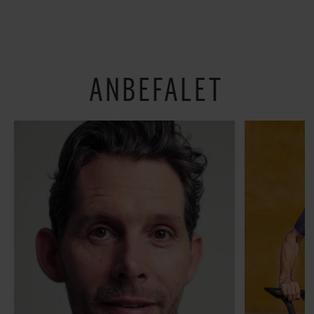
for anti-dagligdag i 46
København
år: ”Det er blevet
utroligt svært bare at
være menneske”
ANBEFALET