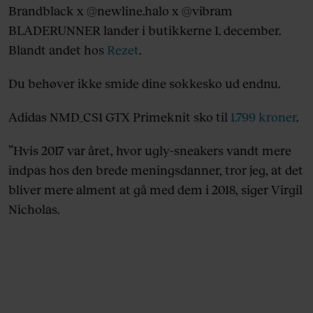
Brandblack x @newline.halo x @vibram
BLADERUNNER lander i butikkerne 1. december.
Blandt andet hos
Rezet
.
Du behøver ikke smide dine sokkesko ud endnu.
Adidas NMD_CS1 GTX Primeknit sko til
1.799 kroner
.
”Hvis 2017 var året, hvor ugly-sneakers vandt mere
indpas hos den brede meningsdanner, tror jeg, at det
bliver mere alment at gå med dem i 2018, siger Virgil
Nicholas.