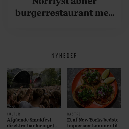
Norrlyst åbner
burgerrestaurant med
Casper Drømme
NYHEDER
KULTUR
GASTRO
Afgående Smukfest-
Et af New Yorks bedste
direktør har kæmpet
taqueriaer kommer til