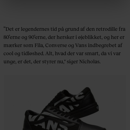
linket, du finder i vores cookiepolitik. Du kan læse mere
om vores brug af cookies, samarbejdspartnere og
behandling af dine personoplysninger i forbindelse
hermed i både vores
privatlivspolitik
og
cookiepolitik
.
”Det er legendernes tid på grund af den retrodille fra
80’erne og 90’erne, der hersker i øjeblikket, og her er
mærker som Fila, Converse og Vans indbegrebet af
cool og tidløshed. Alt, hvad der var smart, da vi var
unge, er det, der styrer nu," siger Nicholas.