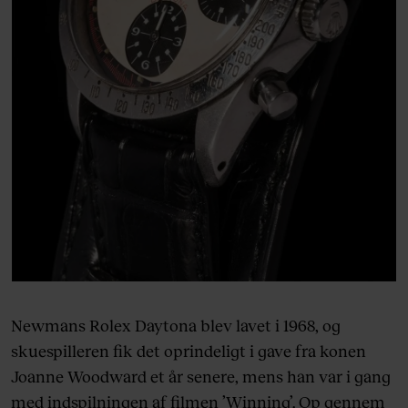
Newmans Rolex Daytona blev lavet i 1968, og
skuespilleren fik det oprindeligt i gave fra konen
Joanne Woodward et år senere, mens han var i gang
med indspilningen af filmen ’Winning’. Op gennem