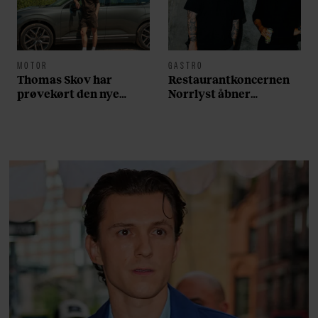
MOTOR
GASTRO
Thomas Skov har
Restaurantkoncernen
prøvekørt den nye
Norrlyst åbner
Volvo EX60: ”Den kører
burgerrestaurant med
som et svensk eventyr”
Casper Drømme