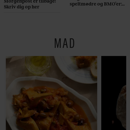
Morgenpost er tilbage!
speltmødre og BMO’er:
Skriv dig op her
Her er 10 fremragende
restauranter på
Østerbro
MAD