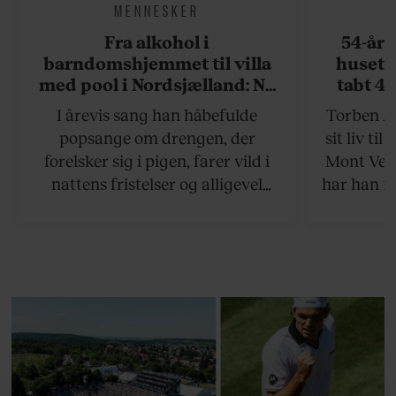
MENNESKER
Fra alkohol i
54-åri
barndomshjemmet til villa
huset 
med pool i Nordsjælland: Nu
tabt 40
skal du høre sandheden om
drøm: 
I årevis sang han håbefulde
Torben An
Rasmus Seebach
skældud 
popsange om drengen, der
sit liv ti
forelsker sig i pigen, farer vild i
Mont Vent
nattens fristelser og alligevel
har han f
finder den lykkelige udgang. Nu,
efter 10 års albumpause, er den
rosenrøde forelskelse trådt i
baggrunden; den naive dreng er
blevet voksen. Her indtager
Danmarks største popstjerne selv
fortællerens plads i et portræt om
arv, angst, familieliv, frygten for
at miste stemmen og den