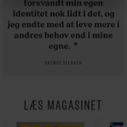
forsvandt min egen
om vores brug af cookies, samarbejdspartnere og
identitet nok lidt i det, og
behandling af dine personoplysninger i forbindelse
hermed i både vores
privatlivspolitik
og
cookiepolitik
.
jeg endte med at leve mere i
andres behov end i mine
egne.
RASMUS SEEBACH
LÆS MAGASINET