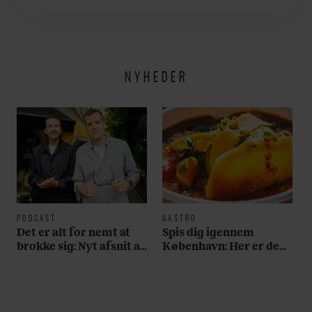
NYHEDER
PODCAST
GASTRO
Det er alt for nemt at
Spis dig igennem
brokke sig: Nyt afsnit af
København: Her er de
’Arbejdstitel’ handler
bedste madmarkeder
om alt det, der gør
verden lidt sjovere og
hverdagen lidt lysere