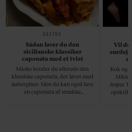
GASTRO
Sådan laver du den
Vil du
sicilianske klassiker
surdejs
caponata med et tvist
n
Måske kender du allerede den
Kok og g
klassiske caponata, der laves med
Mikkel
auberginer. Men du kan også lave
Jesper To
en caponata af smukke
opskrift 
artiskokker. Servér den lun eller
som ka
ved stuetemperatur med godt
måltider –
brød til.