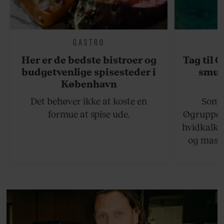
GASTRO
Her er de bedste bistroer og
Tag til 
budgetvenlige spisesteder i
smukk
København
Det behøver ikke at koste en
Somme
formue at spise ude.
Øgruppen 
hvidkalke
og masse
viser v
bedste ø
lan