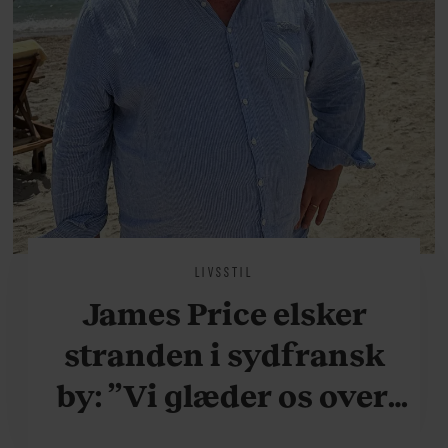
LIVSSTIL
James Price elsker
stranden i sydfransk
by: ”Vi glæder os over,
når vi kan være her i