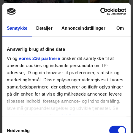
livsglæde, han nægter at give slip
på.
Samtykke
Detaljer
Annonceindstillinger
Om
SPONSORERET INDHOLD
BOSS’ nye tennis-kollektion er relevant langt ud over
banen
Ansvarlig brug af dine data
Fra BOSS OPEN i Stuttgart til det kommende partnerskab
Vi og
vores 236 partnere
ønsker dit samtykke til at
med Australian Open cementerer BOSS sin position i
krydsfeltet mellem tennis, performance og moderne
anvende cookies og indsamle persondata om IP-
livsstil.
adresse, ID og din browser til præferencer, statistik og
marketingformål. Disse oplysninger videregives til vores
samarbejdspartnere, der opbevarer og tilgår oplysninger
på din enhed for at vise dig målrettede annoncer, levere
tilpasset indhold, foretage annonce- og indholdsmåling,
LIVSSTIL
lave målgruppeundersøgelser og udvikle tjenester. Se
NYHEDSBREV
Dua Lipa har
mere information under
indstillinger
og i vores
opdatereret sin guide til
Skriv dig op til
persondatapolitik. Du kan altid trække dit samtykke
Samtykkevalg
København. Og den er –
Euromans nyhedsbrev
tilbage eller ændre indstillinger fra vores
Nødvendig
ikke overraskende –
her