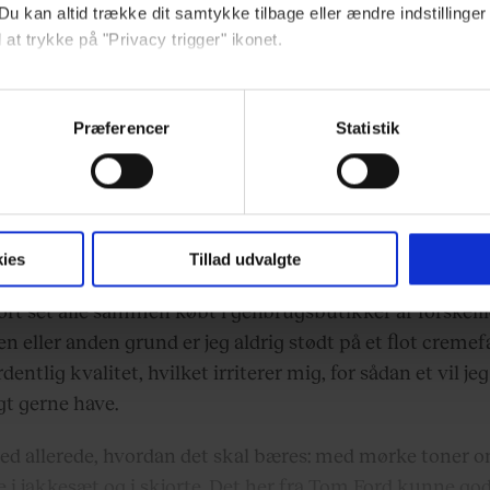
Du kan altid trække dit samtykke tilbage eller ændre indstillinger
 at trykke på "Privacy trigger" ikonet.
ebsitet.
t særligt slips
Præferencer
Statistik
 for at lyde som en opblæst nar har jeg selv gået med sl
indsamle og bruge data for at kunne levere og finansiere relevant j
 hvilket betyder, at jeg – foruden en charmerende bedrev
ookies fra tredjeparter til at at optimere dit besøg på vores hj
t sikre funktionalitet, generere statistik og huske dine præferenc
der og proportioner (kodeordet er: four-in-hand) – er k
mere vores reklametiltag på sociale medier og til at vise dig fun
lse af en fin mængde gode slips.
ies
Tillad udvalgte
ort set alle sammen købt i genbrugsbutikker af forskelli
n eller anden grund er jeg aldrig stødt på et flot cremef
dit samtykke tilbage via linket, du finder i vores cookiepolitik.
ordentlig kvalitet, hvilket irriterer mig, for sådan et vil jeg
artnere og behandling af dine personoplysninger i forbindelse h
gt gerne have.
okiepolitik
.
ved allerede, hvordan det skal bæres: med mørke toner 
e i jakkesæt og i skjorte. Det her fra Tom Ford kunne go