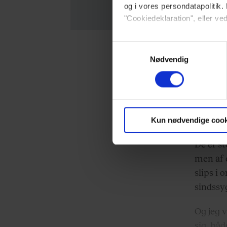
og i vores persondatapolitik. 
"Cookiedeklaration", eller ved
Dine valg anvendes på hele w
Samtykkevalg
Et hel
Nødvendig
Med fare
Vi ønsker dit samtykke til at 
del år,
Vi anvender egne cookies og c
om IP, ID og din browser for a
udi knu
markedsføring, så vi kan opti
besidde
Kun nødvendige cook
sociale medier.
De er st
men af e
Du kan til enhver tid trække 
slips i 
brug af cookies, samarbejdsp
sindssy
vores
privatlivspolitik
og
co
Og jeg 
sig, båd