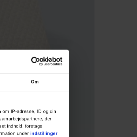
Om
a om IP-adresse, ID og din
s samarbejdspartnere, der
set indhold, foretage
ormation under
indstillinger