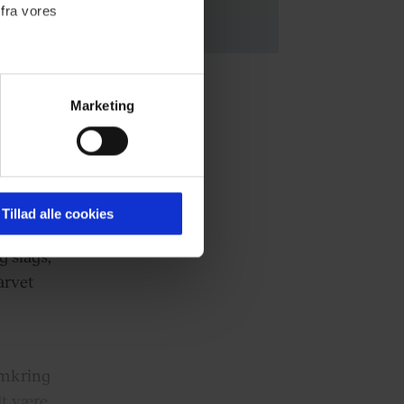
 fra vores
Marketing
ips i en
ournalistisk indhold til dig.
idenhed
emmeside. Vi indsamler data
er samt til brug for
ommet i
ktioner i forbindelse med
Tillad alle cookies
g slags,
arvet
 Du kan læse mere om vores
ermed i både
omkring
dt være