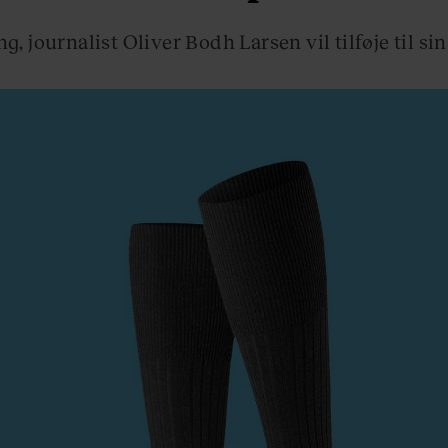
ing, journalist Oliver Bodh Larsen vil tilføje til si