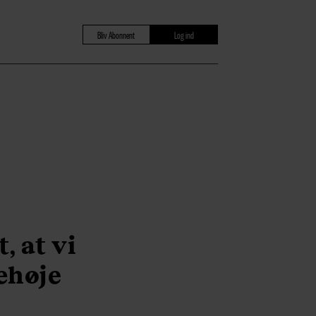
Bliv Abonnent
Log ind
, at vi
æhøje