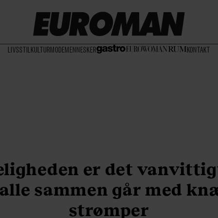
LIVSSTIL
KULTUR
MODE
MENNESKER
KONTAKT
eligheden er det vanvittigt
 alle sammen går med kn
strømper