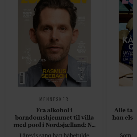
MENNESKER
Fra alkohol i
Alle ta
barndomshjemmet til villa
han elsk
med pool i Nordsjælland: Nu
skal du høre sandheden om
I årevis sang han håbefulde
Som na