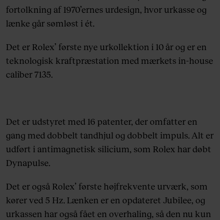
fortolkning af 1970’ernes urdesign, hvor urkasse og
lænke går sømløst i ét.
Det er Rolex’ første nye urkollektion i 10 år og er en
teknologisk kraftpræstation med mærkets in-house
caliber 7135.
Det er udstyret med 16 patenter, der omfatter en
gang med dobbelt tandhjul og dobbelt impuls. Alt er
udført i antimagnetisk silicium, som Rolex har døbt
Dynapulse.
Det er også Rolex’ første højfrekvente urværk, som
kører ved 5 Hz. Lænken er en opdateret Jubilee, og
urkassen har også fået en overhaling, så den nu kun