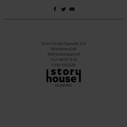
Story House Egmont A/S
Strødamvej 46
2100 København Ø
TLF: 89 87 51 51
CVR: 83131128