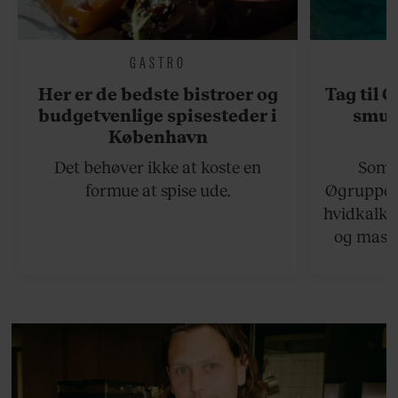
GASTRO
Her er de bedste bistroer og
Tag til 
budgetvenlige spisesteder i
smukk
København
Det behøver ikke at koste en
Somme
formue at spise ude.
Øgruppen 
hvidkalke
og masse
viser v
bedste ø
lan