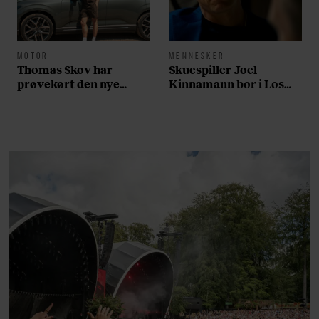
MOTOR
MENNESKER
Thomas Skov har
Skuespiller Joel
prøvekørt den nye
Kinnamann bor i Los
Volvo EX60: ”Den kører
Angeles og elsker sin
som et svensk eventyr”
morgenrutine: ”Jeg
laver 300 squats og 200
armbøjninger hver
morgen”