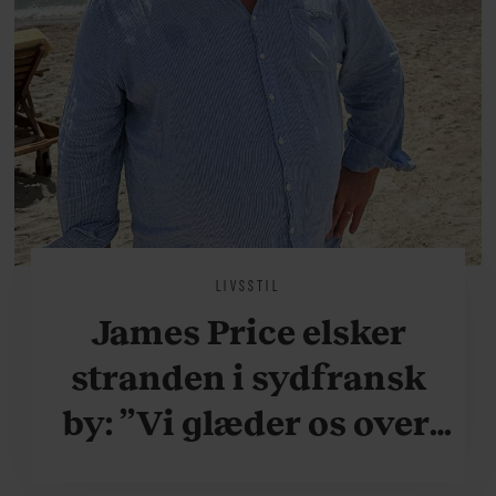
LIVSSTIL
James Price elsker
stranden i sydfransk
by: ”Vi glæder os over,
når vi kan være her i