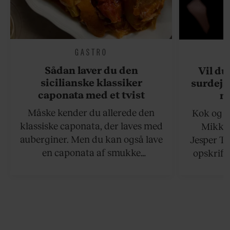
GASTRO
Sådan laver du den
Vil du
sicilianske klassiker
surdejs
caponata med et tvist
n
Måske kender du allerede den
Kok og g
klassiske caponata, der laves med
Mikkel
auberginer. Men du kan også lave
Jesper To
en caponata af smukke
opskrift 
artiskokker. Servér den lun eller
som ka
ved stuetemperatur med godt
måltider –
brød til.