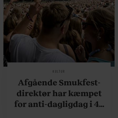
KULTUR
Afgående Smukfest-
direktør har kæmpet
for anti-dagligdag i 46
år: ”Det er blevet