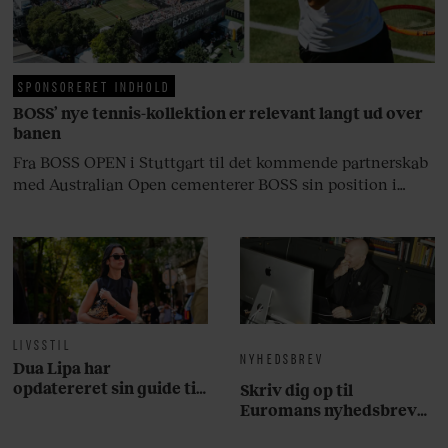
livsglæde, han nægter at give slip
på.
SPONSORERET INDHOLD
BOSS’ nye tennis-kollektion er relevant langt ud over
banen
Fra BOSS OPEN i Stuttgart til det kommende partnerskab
med Australian Open cementerer BOSS sin position i
krydsfeltet mellem tennis, performance og moderne
livsstil.
LIVSSTIL
NYHEDSBREV
Dua Lipa har
opdatereret sin guide til
Skriv dig op til
København. Og den er –
Euromans nyhedsbrev
ikke overraskende –
her
ganske forudsigelig