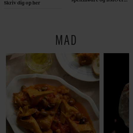
Skriv dig op her
Her er 10 fremragende
restauranter på
Østerbro
MAD