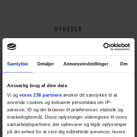
utroligt svært bare at
være menneske”
NYHEDER
Samtykke
Detaljer
Annonceindstillinger
Om
Ansvarlig brug af dine data
MODE
EUROWOMAN
Vi og
vores 236 partnere
ønsker dit samtykke til at
Dansk herretøjsmærke
Stor guide til Nice: Her
anvende cookies og indsamle persondata om IP-
vinder stor modepris –
skal du spise, sove,
og en masse penge
bade, drikke vin,
adresse, ID og din browser til præferencer, statistik og
shoppe og se på kunst
marketingformål. Disse oplysninger videregives til vores
samarbejdspartnere, der opbevarer og tilgår oplysninger
på din enhed for at vise dig målrettede annoncer, levere