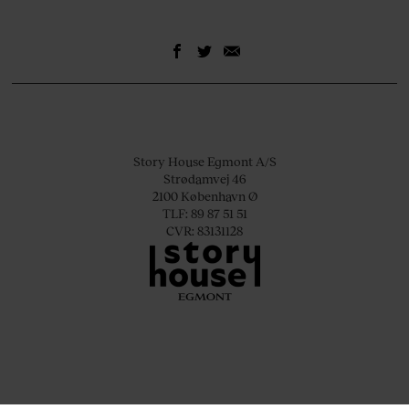
Story House Egmont A/S
Strødamvej 46
2100 København Ø
TLF: 89 87 51 51
CVR: 83131128