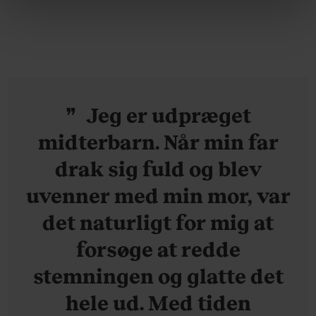
linket, du finder i vores cookiepolitik. Du kan læse mere
ikke overraskende –
her
ganske forudsigelig
om vores brug af cookies, samarbejdspartnere og
behandling af dine personoplysninger i forbindelse
hermed i både vores
privatlivspolitik
og
cookiepolitik
.
Jeg er udpræget
midterbarn. Når min far
drak sig fuld og blev
uvenner med min mor, var
det naturligt for mig at
forsøge at redde
stemningen og glatte det
hele ud. Med tiden