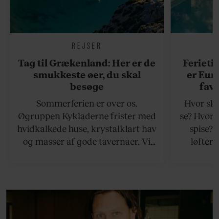
REJSER
Tag til Grækenland: Her er de
Ferieti
smukkeste øer, du skal
er Eur
besøge
favo
Sommerferien er over os.
Hvor ska
Øgruppen Kykladerne frister med
se? Hvor 
hvidkalkede huse, krystalklart hav
spise?
og masser af gode tavernaer. Vi
løfter 
viser vej til en håndfuld af de
rejsetips
bedste øer, som ikke ligger for
hjemli
langt væk fra Athen.