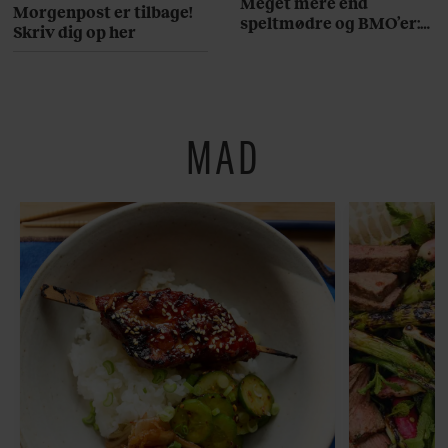
Meget mere end
Morgenpost er tilbage!
speltmødre og BMO’er:
Skriv dig op her
Her er 10 fremragende
restauranter på
Østerbro
MAD