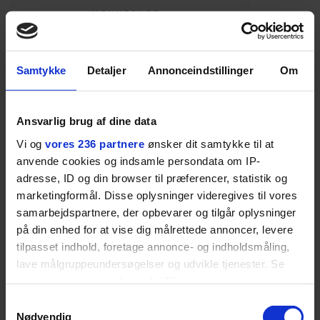
MENNESKER
Fra alkohol i
54-åri
barndomshjemmet til villa
huset 
Samtykke
Detaljer
Annonceindstillinger
Om
med pool i Nordsjælland: Nu
tabt 40
skal du høre sandheden om
drøm: 
I årevis sang han håbefulde
Torben An
Rasmus Seebach
skældud 
popsange om drengen, der
sit liv ti
Ansvarlig brug af dine data
forelsker sig i pigen, farer vild i
Mont Vent
Vi og
vores 236 partnere
ønsker dit samtykke til at
nattens fristelser og alligevel
har han f
anvende cookies og indsamle persondata om IP-
finder den lykkelige udgang. Nu,
adresse, ID og din browser til præferencer, statistik og
efter 10 års albumpause, er den
marketingformål. Disse oplysninger videregives til vores
rosenrøde forelskelse trådt i
samarbejdspartnere, der opbevarer og tilgår oplysninger
baggrunden; den naive dreng er
på din enhed for at vise dig målrettede annoncer, levere
blevet voksen. Her indtager
tilpasset indhold, foretage annonce- og indholdsmåling,
lave målgruppeundersøgelser og udvikle tjenester. Se
Danmarks største popstjerne selv
mere information under
indstillinger
og i vores
fortællerens plads i et portræt om
persondatapolitik. Du kan altid trække dit samtykke
arv, angst, familieliv, frygten for
Samtykkevalg
tilbage eller ændre indstillinger fra vores
Nødvendig