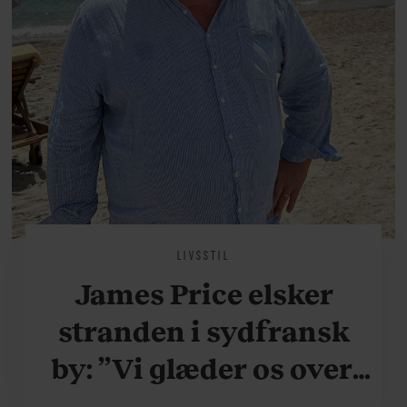
LIVSSTIL
James Price elsker
stranden i sydfransk
by: ”Vi glæder os over,
når vi kan være her i