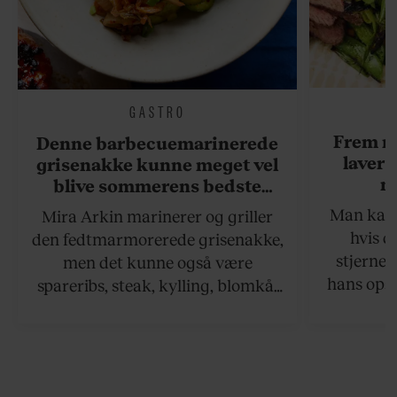
GASTRO
Frem m
Denne barbecuemarinerede
laver 
grisenakke kunne meget vel
me
blive sommerens bedste
grillret
Man kan s
Mira Arkin marinerer og griller
hvis de
den fedtmarmorerede grisenakke,
stjernek
men det kunne også være
hans opsk
spareribs, steak, kylling, blomkål
grillet sa
eller spyd med svampe.
der netop
grillret