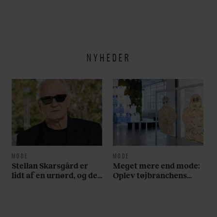
år: ”Det er blevet
utroligt svært bare at
være menneske”
NYHEDER
MODE
MODE
Stellan Skarsgård er
Meget mere end mode:
lidt af en urnørd, og det
Oplev tøjbranchens
fremgår tydeligt på
svar på Noma i ny
hans håndled. Se bare
særudstilling
her