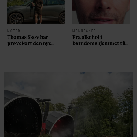
MOTOR
MENNESKER
Thomas Skov har
Fra alkohol i
prøvekørt den nye
barndomshjemmet til
Volvo EX60: ”Den kører
villa med pool i
som et svensk eventyr”
Nordsjælland: Nu skal
du høre sandheden om
Rasmus Seebach