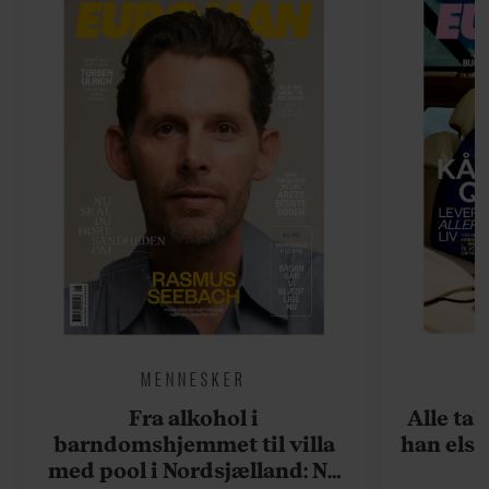
MENNESKER
Fra alkohol i
Alle ta
barndomshjemmet til villa
han elsk
med pool i Nordsjælland: Nu