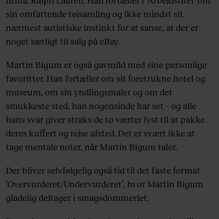
firma: Ralph Lauren. Han fortæller i ’Arbejdstitel’ om
sin omfattende tøjsamling og ikke mindst sit
nærmest autistiske instinkt for at sanse, at der er
noget særligt til salg på eBay.
Martin Bigum er også gavmild med sine personlige
favoritter. Han fortæller om sit foretrukne hotel og
museum, om sin yndlingsmaler og om det
smukkeste sted, han nogensinde har set – og alle
hans svar giver straks de to værter lyst til at pakke
deres kuffert og rejse afsted. Det er svært ikke at
tage mentale noter, når Martin Bigum taler.
Der bliver selvfølgelig også tid til det faste format
’Overvurderet/Undervurderet’, hvor Martin Bigum
gladelig deltager i smagsdommeriet.