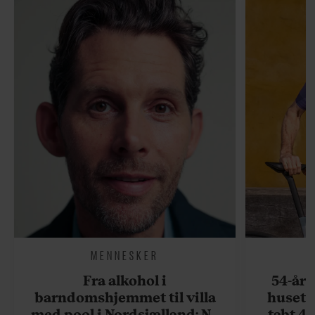
MENNESKER
Fra alkohol i
54-åri
barndomshjemmet til villa
huset 
med pool i Nordsjælland: Nu
tabt 40