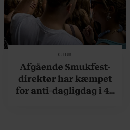
KULTUR
Afgående Smukfest-
direktør har kæmpet
for anti-dagligdag i 46
år: ”Det er blevet
utroligt svært bare at
være menneske”