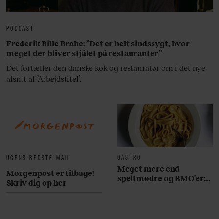
PODCAST
Frederik Bille Brahe: ”Det er helt sindssygt, hvor
meget der bliver stjålet på restauranter”
Det fortæller den danske kok og restauratør om i det nye
afsnit af ’Arbejdstitel’.
GASTRO
UGENS BEDSTE MAIL
Meget mere end
Morgenpost er tilbage!
speltmødre og BMO’er:
Skriv dig op her
Her er 10 fremragende
restauranter på
Østerbro