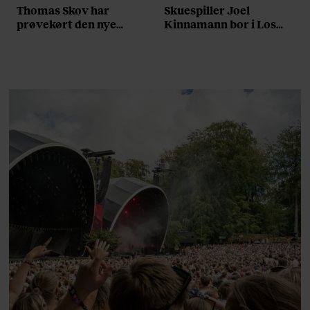
Thomas Skov har
Skuespiller Joel
prøvekørt den nye
Kinnamann bor i Los
Volvo EX60: ”Den kører
Angeles og elsker sin
som et svensk eventyr”
morgenrutine: ”Jeg
laver 300 squats og 200
armbøjninger hver
morgen”