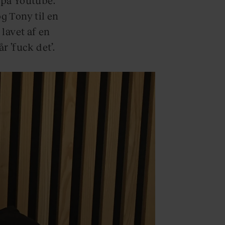
 Tony til en
lavet af en
r ’fuck det’.