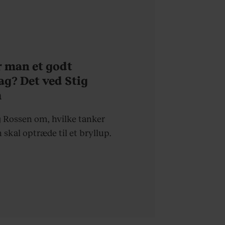
r man et godt
ag? Det ved Stig
m
g Rossen om, hvilke tanker
 skal optræde til et bryllup.