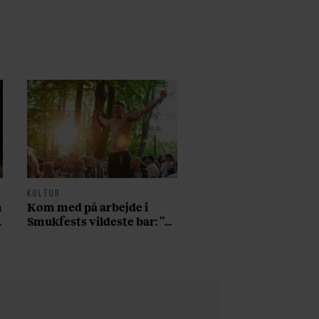
KULTUR
n
Kom med på arbejde i
Smukfests vildeste bar: ”Vi
har en flaske til 29.000, og
den skal sgu nok blive
nappet”