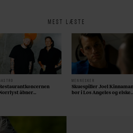
MEST LÆSTE
GASTRO
MENNESKER
Restaurantkoncernen
Skuespiller Joel Kinnama
Norrlyst åbner
bor i Los Angeles og elsker
burgerrestaurant med
sin morgenrutine: ”Jeg
Casper Drømme
laver 300 squats og 200
armbøjninger hver
morgen”