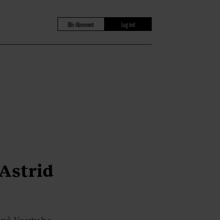
Bliv Abonnent
Log ind
 Astrid
 på Youtube.