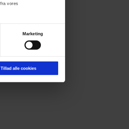
 fra vores
Marketing
ournalistisk indhold til dig.
emmeside. Vi indsamler data
er samt til brug for
ktioner i forbindelse med
Tillad alle cookies
 Du kan læse mere om vores
ermed i både