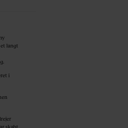
ony
 et langt
g.
ret i
men
drejer
ar skabt