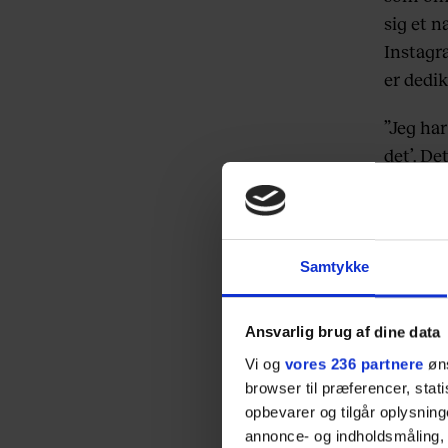
sig et 
Instagra
er dedik
”Jeg ha
det’. De
hyldest 
Flere af
hun har
Samtykke
”Vi fik 
Ansvarlig brug af dine data
Du kan
Vi og
vores 236 partnere
øns
eller på
browser til præferencer, stat
opbevarer og tilgår oplysning
annonce- og indholdsmåling,