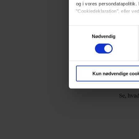
og i vores persondatapolitik. 
"Cookiedeklaration", eller ved
Dine valg anvendes på hele w
Samtykkevalg
Nødvendig
Vi ønsker dit samtykke til at 
Vi anvender egne cookies og c
om IP, ID og din browser for a
markedsføring, så vi kan opti
Kun nødvendige cook
sociale medier.
Se, hvad
Du kan til enhver tid trække 
brug af cookies, samarbejdsp
vores
privatlivspolitik
og
co