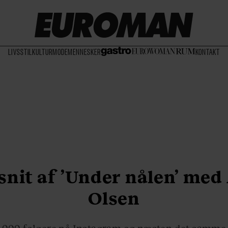
LIVSSTIL
KULTUR
MODE
MENNESKER
KONTAKT
snit af ’Under nålen’ med
Olsen
.000 følgere på Instagram og næsten det samme