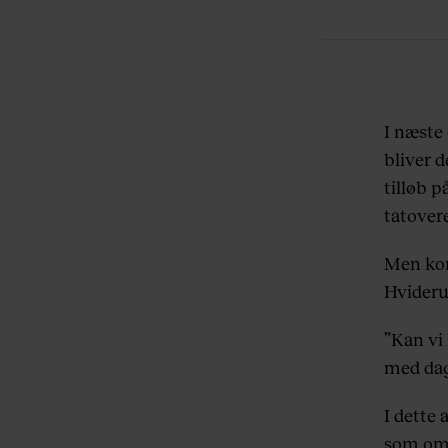
I næste
bliver d
tilløb p
tatover
Men kor
Hvideru
”Kan vi
med dag
I dette 
som om 