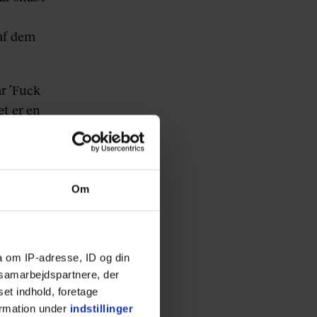
 af dem
år ’Fuck
et er en
 Aarhus,
Om
r.”
potify
a om IP-adresse, ID og din
s samarbejdspartnere, der
set indhold, foretage
ormation under
indstillinger