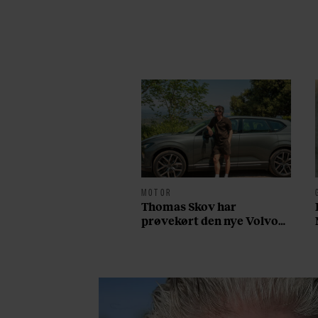
MOTOR
Thomas Skov har
prøvekørt den nye Volvo
EX60: ”Den kører som et
svensk eventyr”