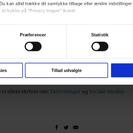
Du kan altid trække dit samtykke tilbage eller ændre indstillinger
 at trykke på "Privacy trigger" ikonet.
ebsitet.
Præferencer
Statistik
indsamle og bruge data for at kunne levere og finansiere relevant j
ookies fra tredjeparter til at at optimere dit besøg på vores hj
t sikre funktionalitet, generere statistik og huske dine præferenc
mere vores reklametiltag på sociale medier og til at vise dig fun
ies
Tillad udvalgte
 vi ellers skriver om:
Tatoveringer
og
Sociale medier
dit samtykke tilbage via linket, du finder i vores cookiepolitik.
artnere og behandling af dine personoplysninger i forbindelse h
okiepolitik
.