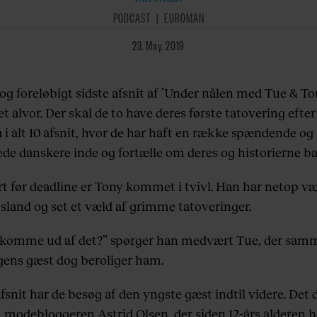
PODCAST
EUROMAN
23. May. 2019
 og foreløbigt sidste afsnit af ’Under nålen med Tue & T
et alvor. Der skal de to have deres første tatovering efter
å i alt 10 afsnit, hvor de har haft en række spændende og
ede danskere inde og fortælle om deres og historierne ba
t før deadline er Tony kommet i tvivl. Han har netop væ
sland og set et væld af grimme tatoveringer.
 komme ud af det?” spørger han medvært Tue, der sam
ens gæst dog beroliger ham.
afsnit har de besøg af den yngste gæst indtil videre. Det 
modebloggeren Astrid Olsen, der siden 12-års alderen h