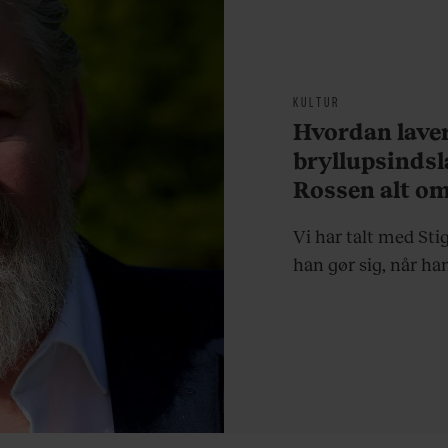
KULTUR
Hvordan lave
bryllupsindsl
Rossen alt o
Vi har talt med Sti
han gør sig, når han