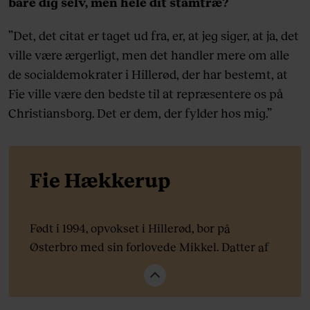
bare dig selv, men hele dit stamtræ?
”Det, det citat er taget ud fra, er, at jeg siger, at ja, det
ville være ærgerligt, men det handler mere om alle
de socialdemokrater i Hillerød, der har bestemt, at
Fie ville være den bedste til at repræsentere os på
Christiansborg. Det er dem, der fylder hos mig.”
Fie Hækkerup
Født i 1994, opvokset i Hillerød, bor på
Østerbro med sin forlovede Mikkel. Datter af
tidligere Hillerød-borgmester, justitsminister
mm. Nick Hækkerup. Meldte sig ind i
Danmarks Socialdemokratiske Ungdom som