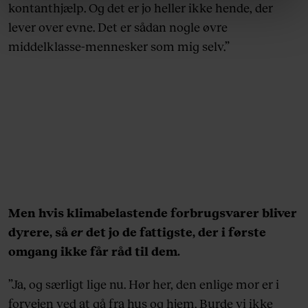
linket, du finder i vores cookiepolitik. Du kan læse mere
kontanthjælp. Og det er jo heller ikke hende, der
om vores brug af cookies, samarbejdspartnere og
lever over evne. Det er sådan nogle øvre
behandling af dine personoplysninger i forbindelse
middelklasse-mennesker som mig selv.”
hermed i både vores
privatlivspolitik
og
cookiepolitik
.
Men hvis klimabelastende forbrugsvarer bliver
dyrere, så
er
det jo de fattigste, der i første
omgang ikke får råd til dem.
”Ja, og særligt lige nu. Hør her, den enlige mor er i
forvejen ved at gå fra hus og hjem. Burde vi ikke