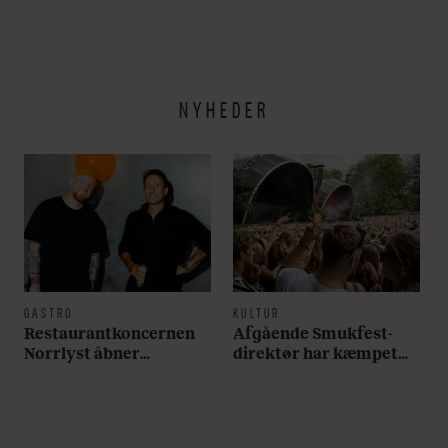
om alt det, der gør
verden lidt sjovere og
hverdagen lidt lysere
NYHEDER
GASTRO
KULTUR
Restaurantkoncernen
Afgående Smukfest-
Norrlyst åbner
direktør har kæmpet
burgerrestaurant med
for anti-dagligdag i 46
Casper Drømme
år: ”Det er blevet
utroligt svært bare at
være menneske”