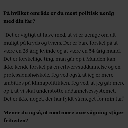
14-årig. Har tidligere været formand for Frit
Forum og arbejder til daglig som public
På hvilket område er du mest politisk uenig
affairs-konsulent i Rud Pedersen. Stiller nu for
med din far?
første gang op til Folketinget i sin fars gamle
”Det er vigtigt at have med, at vi er uenige om alt
valgkreds i Hillerød.
muligt på kryds og tværs. Der er bare forskel på at
være en 28-årig kvinde og at være en 54-årig mand.
Det er forskellige ting, man går op i. Manden kan
ikke kende forskel på en erhvervsuddannelse og en
professionshøjskole. Jeg ved også, at jeg er mere
ambitiøs på klimapolitikken. Jeg ved, at jeg går mere
op i, at vi skal understøtte uddannelsessystemet.
Det er ikke noget, der har fyldt så meget for min far.”
Mener du også, at med mere overvågning stiger
friheden?