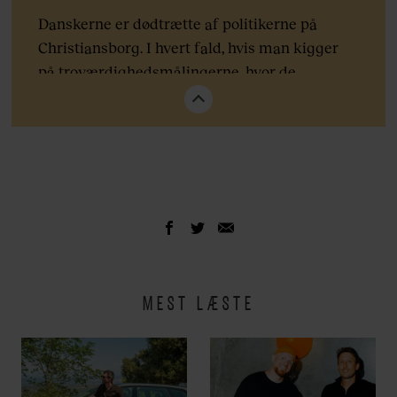
Danskerne er dødtrætte af politikerne på
Christiansborg. I hvert fald, hvis man kigger
på troværdighedsmålingerne, hvor de
folkevalgte ligger på en ubehjælpelig
sidsteplads over de mest troværdige
faggrupper herhjemme.
Så er det godt, at der på gader og stræder står
en myriade af potentielle folketingsdebutanter
klar til at erstatte den gamle, upopulære garde
efter det nært forestående valg. Som optakt til
valget bringer vi på euroman.dk interview
MEST LÆSTE
med 11 politiske opkomlinger, der, væbnet med
nye idéer, knofedt og tusindvis af valgplakater,
drømmer om at tegne nationens fremtid.
Læs også vores interview med: