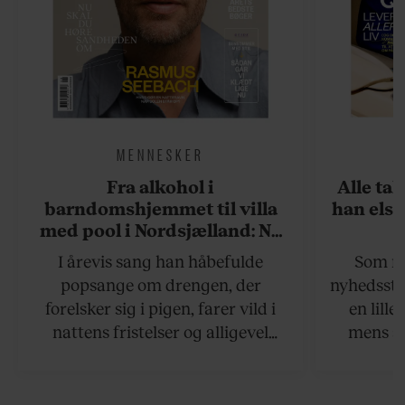
MENNESKER
Fra alkohol i
Alle ta
barndomshjemmet til villa
han elsk
med pool i Nordsjælland: Nu
skal du høre sandheden om
I årevis sang han håbefulde
Som na
Rasmus Seebach
popsange om drengen, der
nyhedsstr
forelsker sig i pigen, farer vild i
en lill
nattens fristelser og alligevel
mens an
finder den lykkelige udgang. Nu,
definer
efter 10 års albumpause, er den
mandlig
rosenrøde forelskelse trådt i
hvor 