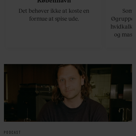
Det behøver ikke at koste en
Somme
formue at spise ude.
Øgruppen 
hvidkalke
og masse
viser v
bedste ø
lan
PODCAST