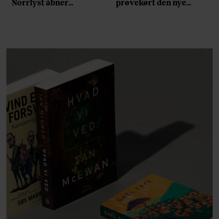
Norrlyst åbner
prøvekørt den nye
burgerrestaurant med
Volvo EX60: ”Den kører
Casper Drømme
som et svensk eventyr”