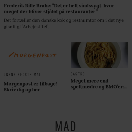
Frederik Bille Brahe: ”Det er helt sindssygt, hvor
meget der bliver stjålet på restauranter”
Det fortæller den danske kok og restauratør om i det nye
afsnit af ’Arbejdstitel’.
GASTRO
UGENS BEDSTE MAIL
Meget mere end
Morgenpost er tilbage!
speltmødre og BMO’er:
Skriv dig op her
Her er 10 fremragende
restauranter på
Østerbro
MAD