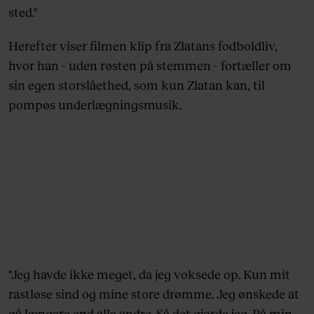
sted."
Herefter viser filmen klip fra Zlatans fodboldliv,
hvor han - uden røsten på stemmen - fortæller om
sin egen storslåethed, som kun Zlatan kan, til
pompøs underlægningsmusik.
"Jeg havde ikke meget, da jeg voksede op. Kun mit
rastløse sind og mine store drømme. Jeg ønskede at
gå længere end alle andre. Så det gjorde jeg. På min