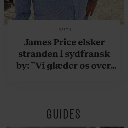
LIVSSTIL
James Price elsker
stranden i sydfransk
by: ”Vi glæder os over,
når vi kan være her i
ydersæsonerne, hvor
der er lidt mere
GUIDES
fredeligt”