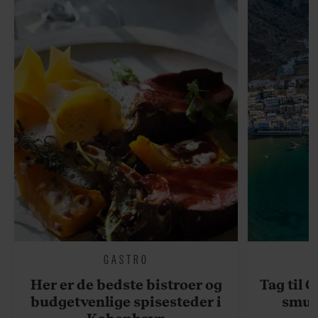
GASTRO
Her er de bedste bistroer og
Tag til 
budgetvenlige spisesteder i
smukk
København