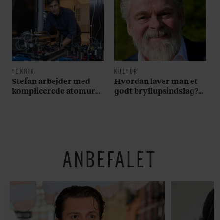
TEKNIK
KULTUR
Stefan arbejder med
Hvordan laver man et
komplicerede atomure,
godt bryllupsindslag?
men selv har han et
Det ved Stig Rossen alt
simpelt – og billigt – ur
om
om håndleddet
ANBEFALET