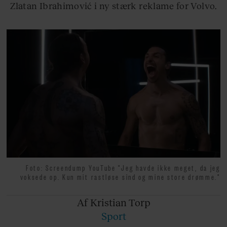
Zlatan Ibrahimović i ny stærk reklame for Volvo.
Foto: Screendump YouTube "Jeg havde ikke meget, da jeg
voksede op. Kun mit rastløse sind og mine store drømme."
Af Kristian
Torp
Sport