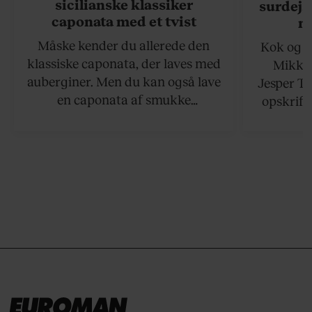
sicilianske klassiker
surdejs
caponata med et tvist
n
Måske kender du allerede den
Kok og g
klassiske caponata, der laves med
Mikkel
auberginer. Men du kan også lave
Jesper To
en caponata af smukke
opskrift 
artiskokker. Servér den lun eller
som ka
ved stuetemperatur med godt
måltider –
brød til.