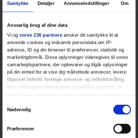
Samtykke
Detaljer
Annonceindstillinger
Om
sommersæsonen, hvor alt er
forelsker
lukket, og sindet er åbent. Vi
nattens
guider til det bedste, du kan iføre
finder d
Ansvarlig brug af dine data
dig.
efter 10
Vi og
vores 236 partnere
ønsker dit samtykke til at
rosenrø
anvende cookies og indsamle persondata om IP-
baggrund
adresse, ID og din browser til præferencer, statistik og
blevet
marketingformål. Disse oplysninger videregives til vores
Danmarks 
samarbejdspartnere, der opbevarer og tilgår oplysninger
fortæller
på din enhed for at vise dig målrettede annoncer, levere
arv, angs
tilpasset indhold, foretage annonce- og indholdsmåling,
at mi
lave målgruppeundersøgelser og udvikle tjenester. Se
livsglæde
mere information under
indstillinger
og i vores
persondatapolitik. Du kan altid trække dit samtykke
Samtykkevalg
tilbage eller ændre indstillinger fra vores
Nødvendig
"Cookiedeklaration", eller ved at trykke på "Privacy
SPONSORERET INDHOLD
trigger" ikonet.
BOSS’ nye tennis-kollektion er relevant langt ud over
Præferencer
banen