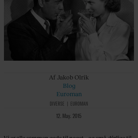
Af Jakob
Olrik
Blog
Euroman
DIVERSE
EUROMAN
12. May. 2015
Vi er alle sammen gode til noget – og små-dårlige til