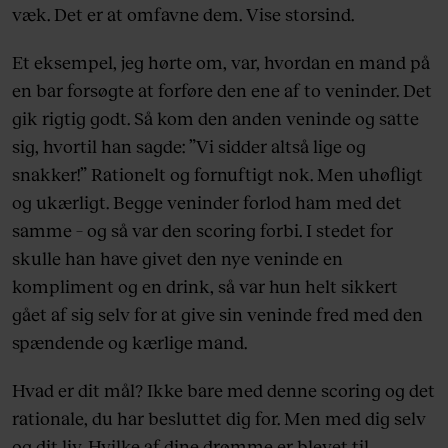
væk. Det er at omfavne dem. Vise storsind.
Et eksempel, jeg hørte om, var, hvordan en mand på
en bar forsøgte at forføre den ene af to veninder. Det
gik rigtig godt. Så kom den anden veninde og satte
sig, hvortil han sagde: ”Vi sidder altså lige og
snakker!” Rationelt og fornuftigt nok. Men uhøfligt
og ukærligt. Begge veninder forlod ham med det
samme – og så var den scoring forbi. I stedet for
skulle han have givet den nye veninde en
kompliment og en drink, så var hun helt sikkert
gået af sig selv for at give sin veninde fred med den
spændende og kærlige mand.
Hvad er dit mål? Ikke bare med denne scoring og det
rationale, du har besluttet dig for. Men med dig selv
og dit liv. Hvilke af dine drømme er blevet til