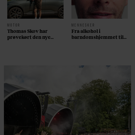
MOTOR
MENNESKER
Thomas Skov har
Fra alkohol i
prøvekørt den nye
barndomshjemmet til
Volvo EX60: ”Den kører
villa med pool i
som et svensk eventyr”
Nordsjælland: Nu skal
du høre sandheden om
Rasmus Seebach