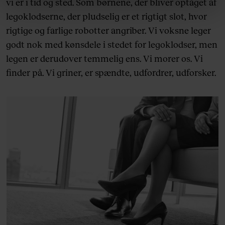
vi er i tid og sted. Som børnene, der bliver optaget af
linket, du finder i vores cookiepolitik. Du kan læse mere
om vores brug af cookies, samarbejdspartnere og
legoklodserne, der pludselig er et rigtigt slot, hvor
behandling af dine personoplysninger i forbindelse
rigtige og farlige robotter angriber. Vi voksne leger
hermed i både vores
privatlivspolitik
og
cookiepolitik
.
godt nok med kønsdele i stedet for legoklodser, men
legen er derudover temmelig ens. Vi morer os. Vi
finder på. Vi griner, er spændte, udfordrer, udforsker.