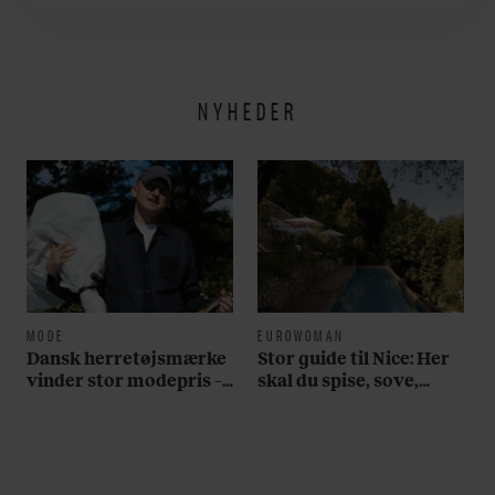
utroligt svært bare at
være menneske”
NYHEDER
MODE
EUROWOMAN
Dansk herretøjsmærke
Stor guide til Nice: Her
vinder stor modepris –
skal du spise, sove,
og en masse penge
bade, drikke vin,
shoppe og se på kunst