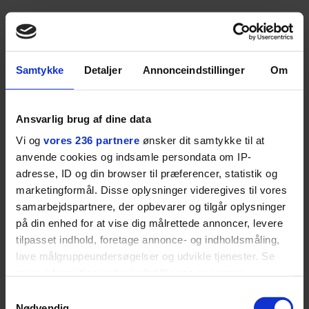
Det er en meget væsentligt flirt-impuls, at der er
gensidighed med hende, du vil forføre/score. Kan
Samtykke
Detaljer
Annonceindstillinger
Om
man solidarisere sig med hinanden? Er der sympati
for den andens holdninger og livssyn? Man behøver
absolut ikke at være enige eller ligne hinanden som
Ansvarlig brug af dine data
to tvillinger, men man skal have en nysgerrighed og
Vi og
vores 236 partnere
ønsker dit samtykke til at
interesse i det, den anden står for.
anvende cookies og indsamle persondata om IP-
adresse, ID og din browser til præferencer, statistik og
Derfor er det vigtigt, at du er god til at give udtryk
marketingformål. Disse oplysninger videregives til vores
for dit livssyn, især hvis det rationale, du scorer efter,
samarbejdspartnere, der opbevarer og tilgår oplysninger
er et længerevarende forhold. For når hun (eller du
på din enhed for at vise dig målrettede annoncer, levere
tilpasset indhold, foretage annonce- og indholdsmåling,
selv) først opdager, at
lave målgruppeundersøgelser og udvikle tjenester. Se
mere information under
indstillinger
og i vores
I slet ikke matcher eller har forståelse for hinandens
persondatapolitik. Du kan altid trække dit samtykke
Samtykkevalg
livssyn, så slutter det med det samme.
tilbage eller ændre indstillinger fra vores
Nødvendig