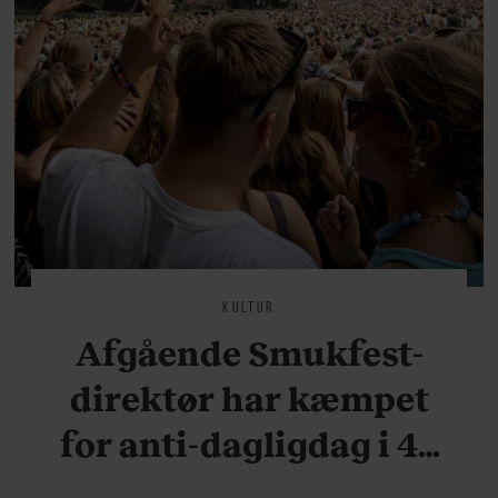
KULTUR
Afgående Smukfest-
direktør har kæmpet
for anti-dagligdag i 46
år: ”Det er blevet