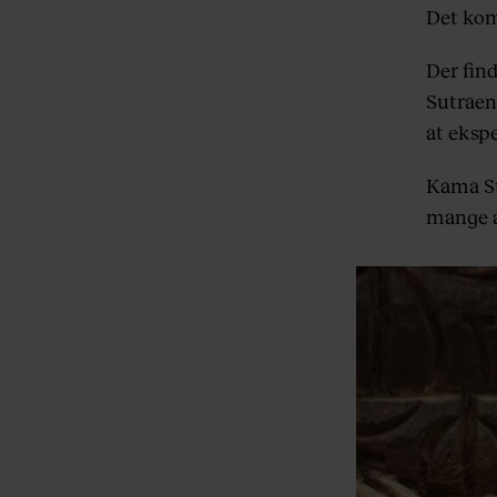
Det kom 
Der find
Sutraen.
at eksp
Kama Sut
mange af