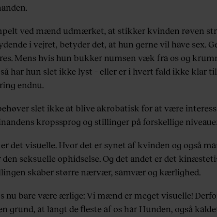
nanden.
mpelt ved mænd udmærket, at stikker kvinden røven st
dende i vejret, betyder det, at hun gerne vil have sex. G
res. Mens hvis hun bukker numsen væk fra os og kru
så har hun slet ikke lyst – eller er i hvert fald ikke klar til
ring endnu.
ehøver slet ikke at blive akrobatisk for at være interess
nandens kropssprog og stillinger på forskellige niveauer
 er det visuelle. Hvor det er synet af kvinden og også m
 den seksuelle ophidselse. Og det andet er det kinæsteti
illingen skaber større nærvær, samvær og kærlighed.
s nu bare være ærlige: Vi mænd er meget visuelle! Derfor
n grund, at langt de fleste af os har Hunden, også kalde