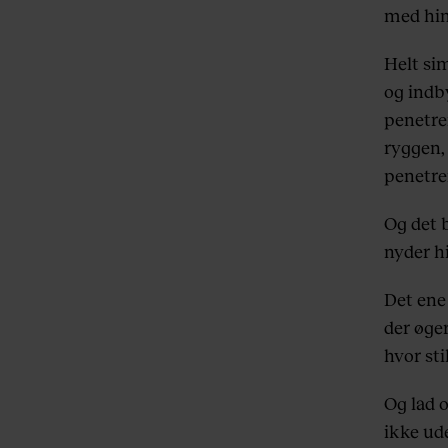
med hi
Helt si
og indby
penetre
ryggen, 
penetre
Og det b
nyder hi
Det ene
der øger
hvor st
Og lad o
ikke ude