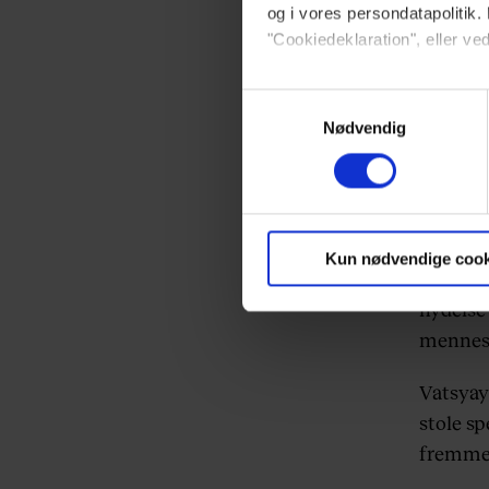
og i vores persondatapolitik. 
på den k
"Cookiedeklaration", eller ved
Dine valg anvendes på hele w
Samtykkevalg
Nødvendig
Vi ønsker dit samtykke til at 
Vi anvender egne cookies og c
om IP, ID og din browser for a
markedsføring, så vi kan opti
Kun nødvendige cook
sociale medier.
Vatsyay
nydelse
mennesk
Du kan til enhver tid trække 
brug af cookies, samarbejdsp
Vatsyay
vores
privatlivspolitik
og
co
stole sp
fremme 