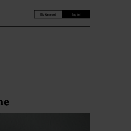
Bliv Abonnent
Log ind
ne