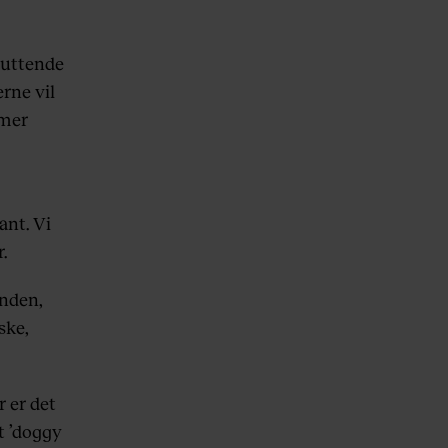
ruttende
erne vil
mmer
ant. Vi
.
anden,
ske,
 er det
t ’doggy