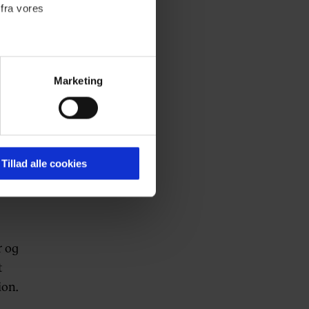
 fra vores
adie.
Marketing
ournalistisk indhold til dig.
emmeside. Vi indsamler data
er samt til brug for
ktioner i forbindelse med
Tillad alle cookies
akt,
 Du kan læse mere om vores
ermed i både
r og
t
ion.