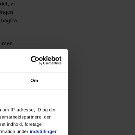
det, vi
 ingen
 bagfra.
e, men
pene
 lår. På
Om
skal
ivende,
a om IP-adresse, ID og din
s samarbejdspartnere, der
inger
set indhold, foretage
fokus
ormation under
indstillinger