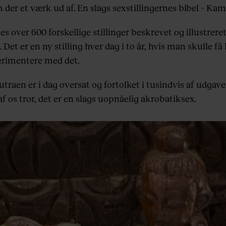
der et værk ud af. En slags sexstillingernes bibel – Kam
es over 600 forskellige stillinger beskrevet og illustrere
 Det er en ny stilling hver dag i to år, hvis man skulle få l
erimentere med det.
raen er i dag oversat og fortolket i tusindvis af udgave
 os tror, det er en slags uopnåelig akrobatiksex.