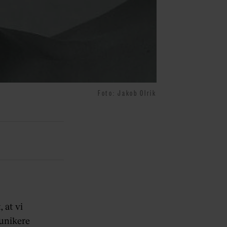
Foto: Jakob Olrik
 at vi
munikere