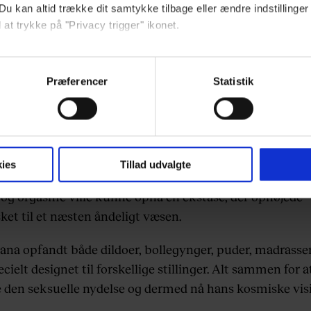
Du kan altid trække dit samtykke tilbage eller ændre indstillinger
vindelige seksuelle nydelse at opnå et højere åndeligt st
 at trykke på "Privacy trigger" ikonet.
ebsitet.
Præferencer
Statistik
indsamle og bruge data for at kunne levere og finansiere relevant j
ookies fra tredjeparter til at at optimere dit besøg på vores hj
t sikre funktionalitet, generere statistik og huske dine præferenc
mere vores reklametiltag på sociale medier og til at vise dig fun
ies
Tillad udvalgte
anas teori var, at man gennem den meget kropslige sex
 og orgasme ville kunne opnå en ekstase, der ophøjede
et til et næsten åndeligt væsen.
dit samtykke tilbage via linket, du finder i vores cookiepolitik.
artnere og behandling af dine personoplysninger i forbindelse h
ana opfandt både dildoer, bollegynger, puder, madrasse
okiepolitik
.
ecielt designet til forskellige stillinger. Alt sammen for a
den seksuelle nydelse og dermed nå hans kosmiske vis