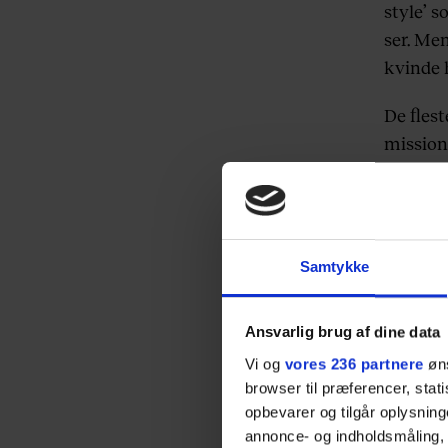
style’ s
ser. Men
kvinde h
De fles
mission
som ska
flettes
den måde
Samtykke
Sex er i
være pu
varmt og
Ansvarlig brug af dine data
Vi og
vores 236 partnere
øns
Helt ti
browser til præferencer, stat
Vatsyay
opbevarer og tilgår oplysning
med sin
annonce- og indholdsmåling,