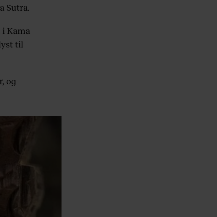
a Sutra.
t i Kama
yst til
r, og