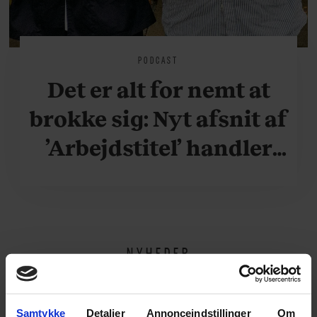
PODCAST
Det er alt for nemt at
brokke sig: Nyt afsnit af
’Arbejdstitel’ handler
om alt det, der gør
verden lidt sjovere og
hverdagen lidt lysere
NYHEDER
Samtykke
Detaljer
Annonceindstillinger
Om