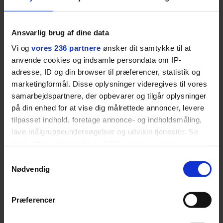
Ansvarlig brug af dine data
Vi og
vores 236 partnere
ønsker dit samtykke til at
GASTRO
KULTUR
anvende cookies og indsamle persondata om IP-
Restaurantkoncernen
Afgående Smukfest-
adresse, ID og din browser til præferencer, statistik og
Norrlyst åbner
direktør har kæmpet
marketingformål. Disse oplysninger videregives til vores
burgerrestaurant med
for anti-dagligdag i 46
Casper Drømme
år: ”Det er blevet
samarbejdspartnere, der opbevarer og tilgår oplysninger
utroligt svært bare at
på din enhed for at vise dig målrettede annoncer, levere
være menneske”
tilpasset indhold, foretage annonce- og indholdsmåling,
lave målgruppeundersøgelser og udvikle tjenester. Se
ANBEFALET
mere information under
indstillinger
og i vores
persondatapolitik. Du kan altid trække dit samtykke
Samtykkevalg
tilbage eller ændre indstillinger fra vores
Nødvendig
"Cookiedeklaration", eller ved at trykke på "Privacy
trigger" ikonet.
Præferencer
Dine valg anvendes på hele websitet.