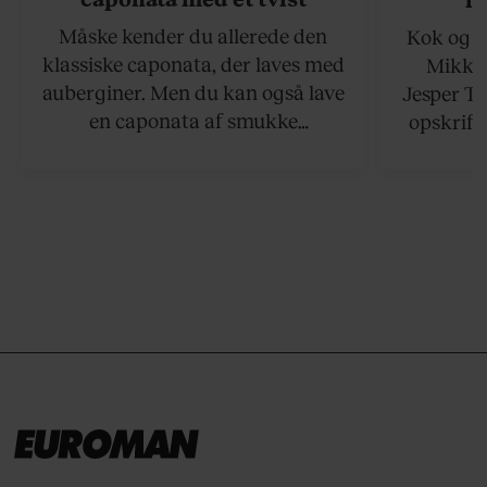
Måske kender du allerede den
Kok og g
klassiske caponata, der laves med
Mikkel
auberginer. Men du kan også lave
Jesper To
en caponata af smukke
opskrift 
artiskokker. Servér den lun eller
som ka
ved stuetemperatur med godt
måltider –
brød til.