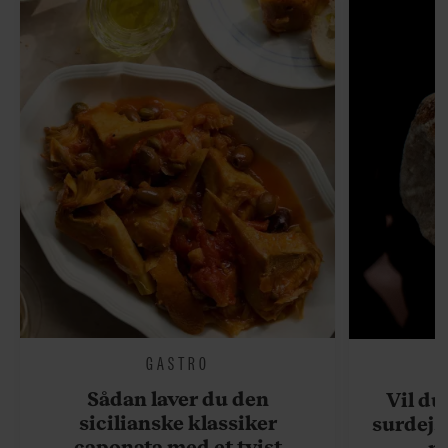
GASTRO
Sådan laver du den
Vil du
sicilianske klassiker
surdejs
caponata med et tvist
n