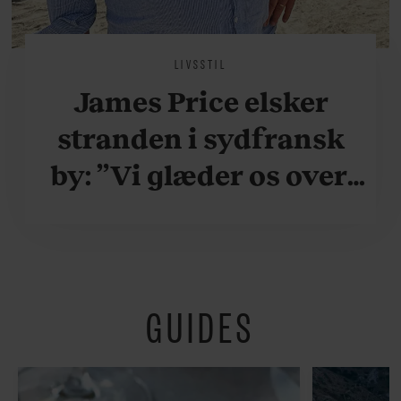
LIVSSTIL
James Price elsker
stranden i sydfransk
by: ”Vi glæder os over,
når vi kan være her i
ydersæsonerne, hvor
der er lidt mere
GUIDES
fredeligt”