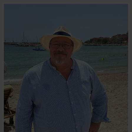
blevet voksen. Her indtager
Danmarks største popstjerne selv
fortællerens plads i et portræt om
arv, angst, familieliv, frygten for
at miste stemmen og den
livsglæde, han nægter at give slip
på.