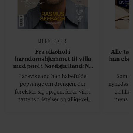
MENNESKER
Fra alkohol i
Alle ta
barndomshjemmet til villa
han elsk
med pool i Nordsjælland: Nu
skal du høre sandheden om
I årevis sang han håbefulde
Som na
Rasmus Seebach
popsange om drengen, der
nyhedsstr
forelsker sig i pigen, farer vild i
en lill
nattens fristelser og alligevel
mens an
finder den lykkelige udgang. Nu,
definer
efter 10 års albumpause, er den
mandlig
rosenrøde forelskelse trådt i
hvor 
baggrunden; den naive dreng er
insisterer