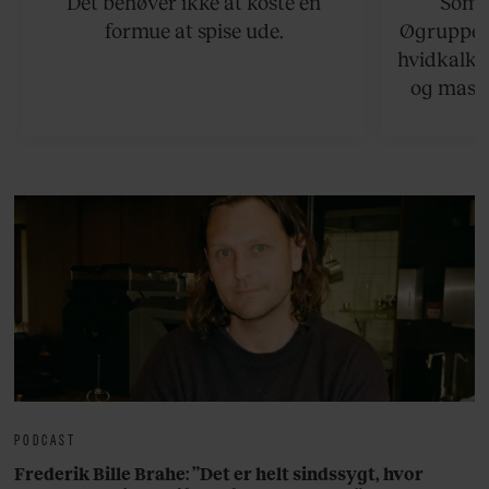
Det behøver ikke at koste en
Somme
formue at spise ude.
Øgruppen 
hvidkalke
og masse
viser v
bedste ø
lan
PODCAST
Frederik Bille Brahe: ”Det er helt sindssygt, hvor