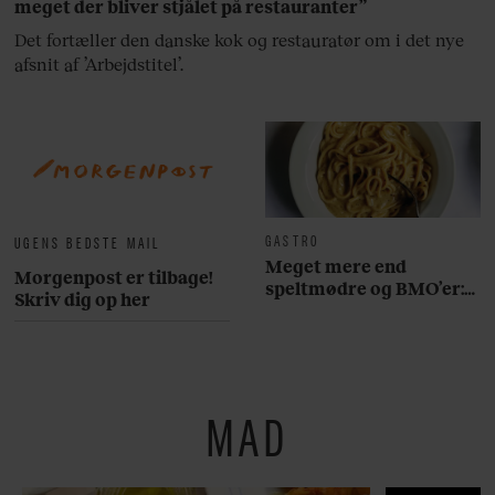
meget der bliver stjålet på restauranter”
Det fortæller den danske kok og restauratør om i det nye
afsnit af ’Arbejdstitel’.
GASTRO
UGENS BEDSTE MAIL
Meget mere end
Morgenpost er tilbage!
speltmødre og BMO’er:
Skriv dig op her
Her er 10 fremragende
restauranter på
Østerbro
MAD