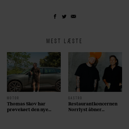
MEST LÆSTE
MOTOR
GASTRO
Thomas Skov har
Restaurantkoncernen
prøvekørt den nye
Norrlyst åbner
Volvo EX60: ”Den kører
burgerrestaurant med
som et svensk eventyr”
Casper Drømme