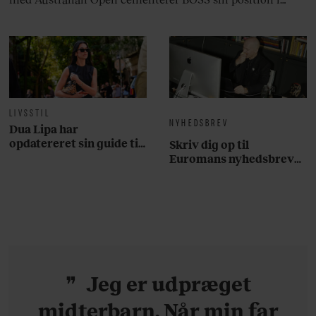
krydsfeltet mellem tennis, performance og moderne
livsstil.
LIVSSTIL
NYHEDSBREV
Dua Lipa har
opdatereret sin guide til
Skriv dig op til
København. Og den er –
Euromans nyhedsbrev
ikke overraskende –
her
ganske forudsigelig
Jeg er udpræget
midterbarn. Når min far