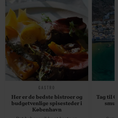
GASTRO
Her er de bedste bistroer og
Tag til 
budgetvenlige spisesteder i
smukk
København