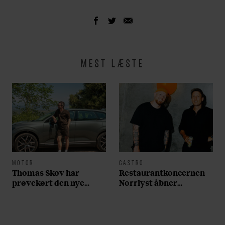
MEST LÆSTE
MOTOR
GASTRO
Thomas Skov har
Restaurantkoncernen
prøvekørt den nye
Norrlyst åbner
Volvo EX60: ”Den kører
burgerrestaurant med
som et svensk eventyr”
Casper Drømme