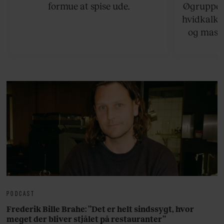
formue at spise ude.
Øgruppen 
hvidkalke
og masse
viser v
bedste ø
lan
PODCAST
Frederik Bille Brahe: ”Det er helt sindssygt, hvor
meget der bliver stjålet på restauranter”