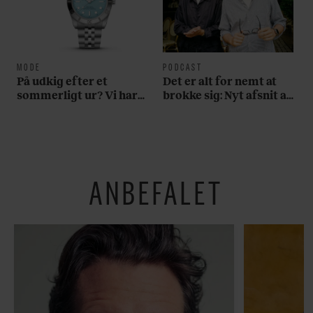
MODE
PODCAST
På udkig efter et
Det er alt for nemt at
sommerligt ur? Vi har
brokke sig: Nyt afsnit af
fundet tre gode bud
’Arbejdstitel’ handler
om alt det, der gør
verden lidt sjovere og
hverdagen lidt lysere
ANBEFALET