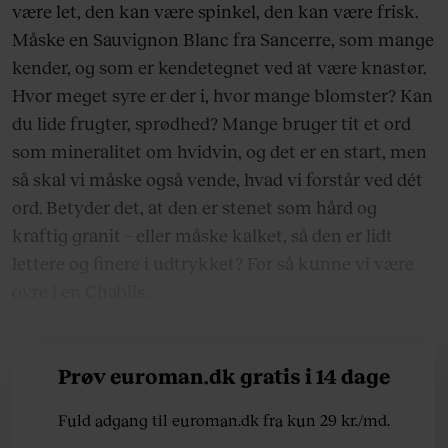
være let, den kan være spinkel, den kan være frisk.
Måske en Sauvignon Blanc fra Sancerre, som mange
kender, og som er kendetegnet ved at være knastør.
Hvor meget syre er der i, hvor mange blomster? Kan
du lide frugter, sprødhed? Mange bruger tit et ord
som mineralitet om hvidvin, og det er en start, men
så skal vi måske også vende, hvad vi forstår ved dét
ord. Betyder det, at den er stenet som hård og
kraftig granit – eller måske kalket, så den er lidt
lettere og finere i udtrykket? For så kunne vi være
ovre i en Chablis.
Prøv euroman.dk gratis i 14 dage
Fuld adgang til euroman.dk fra kun 29 kr./md.