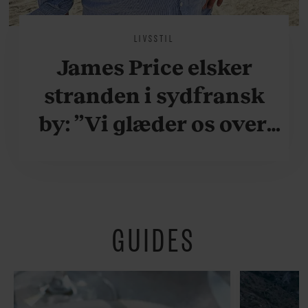
LIVSSTIL
James Price elsker
stranden i sydfransk
by: ”Vi glæder os over,
når vi kan være her i
ydersæsonerne, hvor
der er lidt mere
GUIDES
fredeligt”