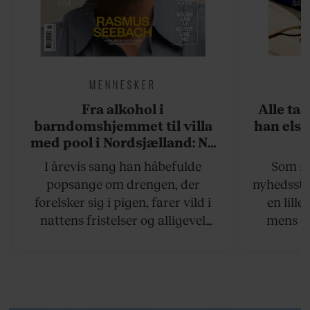
MENNESKER
Fra alkohol i
Alle ta
barndomshjemmet til villa
han elsk
med pool i Nordsjælland: Nu
skal du høre sandheden om
I årevis sang han håbefulde
Som na
Rasmus Seebach
popsange om drengen, der
nyhedsstr
forelsker sig i pigen, farer vild i
en lill
nattens fristelser og alligevel
mens an
finder den lykkelige udgang. Nu,
definer
efter 10 års albumpause, er den
mandlig
rosenrøde forelskelse trådt i
hvor 
baggrunden; den naive dreng er
insisterer
blevet voksen. Her indtager