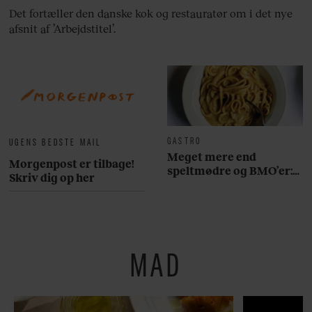
Det fortæller den danske kok og restauratør om i det nye
afsnit af ’Arbejdstitel’.
GASTRO
UGENS BEDSTE MAIL
Meget mere end
Morgenpost er tilbage!
speltmødre og BMO’er:
Skriv dig op her
Her er 10 fremragende
restauranter på
Østerbro
MAD