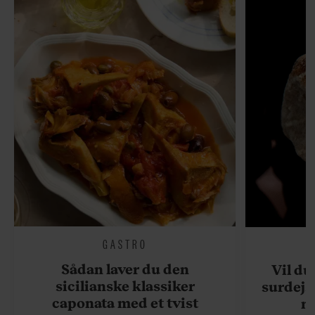
GASTRO
Sådan laver du den
Vil du
sicilianske klassiker
surdejs
caponata med et tvist
n