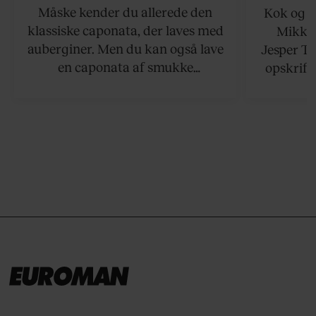
Måske kender du allerede den
Kok og g
klassiske caponata, der laves med
Mikkel
auberginer. Men du kan også lave
Jesper To
en caponata af smukke
opskrift 
artiskokker. Servér den lun eller
som ka
ved stuetemperatur med godt
måltider –
brød til.