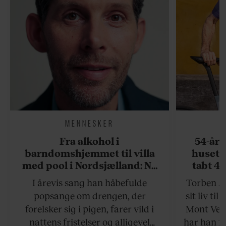
MENNESKER
Fra alkohol i
54-åri
barndomshjemmet til villa
huset 
med pool i Nordsjælland: Nu
tabt 40
skal du høre sandheden om
drøm: 
I årevis sang han håbefulde
Torben An
Rasmus Seebach
skældud 
popsange om drengen, der
sit liv ti
forelsker sig i pigen, farer vild i
Mont Vent
nattens fristelser og alligevel
har han f