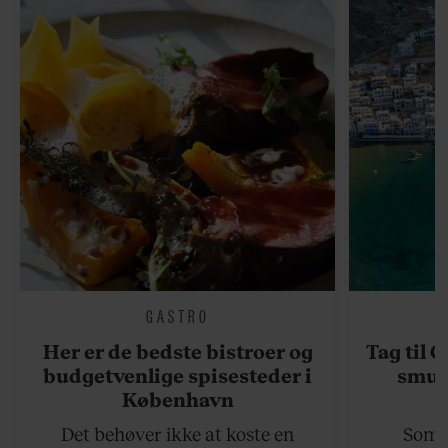
GASTRO
Her er de bedste bistroer og
Tag til 
budgetvenlige spisesteder i
smukk
København
Det behøver ikke at koste en
Somme