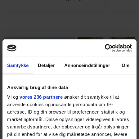
finder den lykkelige udgang. Nu,
efter 10 års albumpause, er den
rosenrøde forelskelse trådt i
baggrunden; den naive dreng er
blevet voksen. Her indtager
Danmarks største popstjerne selv
fortællerens plads i et portræt om
arv, angst, familieliv, frygten for
Samtykke
Detaljer
Annonceindstillinger
Om
at miste stemmen og den
livsglæde, han nægter at give slip
på.
Ansvarlig brug af dine data
Vi og
vores 236 partnere
ønsker dit samtykke til at
SPONSORERET INDHOLD
anvende cookies og indsamle persondata om IP-
BOSS’ nye tennis-kollektion er relevant langt ud over
adresse, ID og din browser til præferencer, statistik og
banen
marketingformål. Disse oplysninger videregives til vores
Fra BOSS OPEN i Stuttgart til det kommende partnerskab
samarbejdspartnere, der opbevarer og tilgår oplysninger
med Australian Open cementerer BOSS sin position i
på din enhed for at vise dig målrettede annoncer, levere