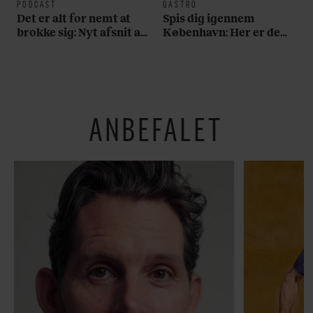
PODCAST
GASTRO
Det er alt for nemt at
Spis dig igennem
brokke sig: Nyt afsnit af
København: Her er de
’Arbejdstitel’ handler
bedste madmarkeder
om alt det, der gør
verden lidt sjovere og
hverdagen lidt lysere
ANBEFALET