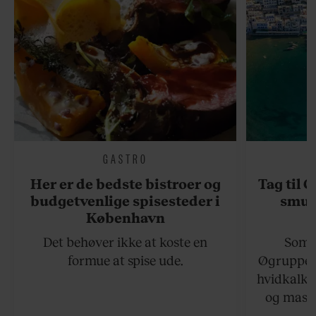
GASTRO
Her er de bedste bistroer og
Tag til 
budgetvenlige spisesteder i
smukk
København
Det behøver ikke at koste en
Somme
formue at spise ude.
Øgruppen 
hvidkalke
og masse
viser v