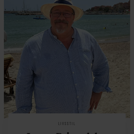
at miste stemmen og den
livsglæde, han nægter at give slip
på.
LIVSSTIL