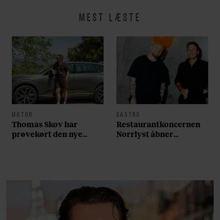
MEST LÆSTE
MOTOR
GASTRO
Thomas Skov har
Restaurantkoncernen
prøvekørt den nye
Norrlyst åbner
Volvo EX60: ”Den kører
burgerrestaurant med
som et svensk eventyr”
Casper Drømme