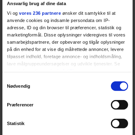
baggrunden; den naive dreng er
Ansvarlig brug af dine data
blevet voksen. Her indtager
Vi og
vores 236 partnere
ønsker dit samtykke til at
Danmarks største popstjerne selv
anvende cookies og indsamle persondata om IP-
fortællerens plads i et portræt om
adresse, ID og din browser til præferencer, statistik og
arv, angst, familieliv, frygten for
marketingformål. Disse oplysninger videregives til vores
at miste stemmen og den
samarbejdspartnere, der opbevarer og tilgår oplysninger
livsglæde, han nægter at give slip
på din enhed for at vise dig målrettede annoncer, levere
på.
tilpasset indhold, foretage annonce- og indholdsmåling,
lave målgruppeundersøgelser og udvikle tjenester. Se
mere information under
indstillinger
og i vores
SPONSORERET INDHOLD
persondatapolitik. Du kan altid trække dit samtykke
Samtykkevalg
BOSS’ nye tennis-kollektion er relevant langt ud over
tilbage eller ændre indstillinger fra vores
Nødvendig
banen
"Cookiedeklaration", eller ved at trykke på "Privacy
Fra BOSS OPEN i Stuttgart til det kommende partnerskab
trigger" ikonet.
med Australian Open cementerer BOSS sin position i
Præferencer
krydsfeltet mellem tennis, performance og moderne
Dine valg anvendes på hele websitet.
livsstil.
Statistik