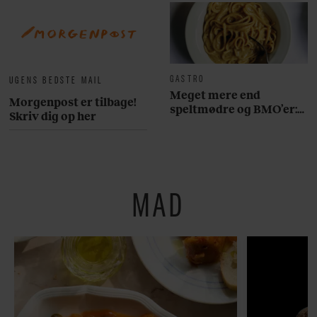
GASTRO
UGENS BEDSTE MAIL
Meget mere end
Morgenpost er tilbage!
speltmødre og BMO’er:
Skriv dig op her
Her er 10 fremragende
restauranter på
Østerbro
MAD