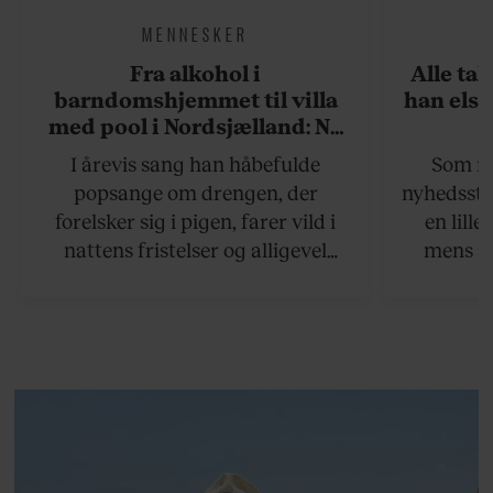
MENNESKER
Fra alkohol i
Alle ta
barndomshjemmet til villa
han elsk
med pool i Nordsjælland: Nu
skal du høre sandheden om
I årevis sang han håbefulde
Som na
Rasmus Seebach
popsange om drengen, der
nyhedsstr
forelsker sig i pigen, farer vild i
en lill
nattens fristelser og alligevel
mens an
finder den lykkelige udgang. Nu,
definer
efter 10 års albumpause, er den
mandlig
rosenrøde forelskelse trådt i
hvor 
baggrunden; den naive dreng er
insisterer
blevet voksen. Her indtager
Danmarks største popstjerne selv
fortællerens plads i et portræt om
arv, angst, familieliv, frygten for