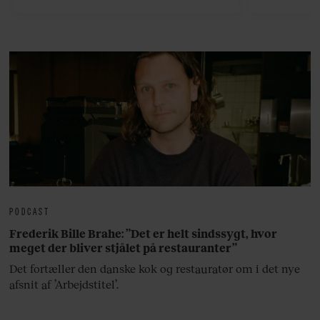
bedste ø
lan
PODCAST
Frederik Bille Brahe: ”Det er helt sindssygt, hvor
meget der bliver stjålet på restauranter”
Det fortæller den danske kok og restauratør om i det nye
afsnit af ’Arbejdstitel’.