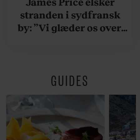
James Price elsker
stranden i sydfransk
by: ”Vi glæder os over,
når vi kan være her i
ydersæsonerne, hvor
der er lidt mere
GUIDES
fredeligt”