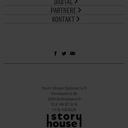
DIGITAL
PARTNERE
KONTAKT
Story House Egmont A/S
Strødamvej 46
2100 København Ø
TLF: 89 87 51 51
CVR: 83131128