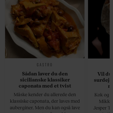
GASTRO
Sådan laver du den
Vil du
sicilianske klassiker
surdejs
caponata med et tvist
n
Måske kender du allerede den
Kok og g
klassiske caponata, der laves med
Mikkel
auberginer. Men du kan også lave
Jesper To