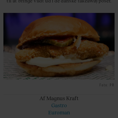
til at bringe vildt ud i de danske takeawayposer.
Foto: PR
Af Magnus
Kraft
Gastro
Euroman