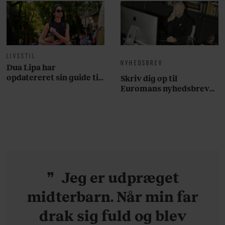
LIVSSTIL
NYHEDSBREV
Dua Lipa har
opdatereret sin guide til
Skriv dig op til
København. Og den er –
Euromans nyhedsbrev
ikke overraskende –
her
ganske forudsigelig
Jeg er udpræget
midterbarn. Når min far
drak sig fuld og blev