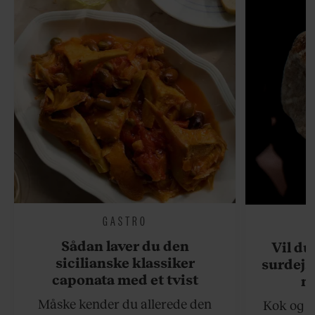
GASTRO
Sådan laver du den
Vil du
sicilianske klassiker
surdejs
caponata med et tvist
n
Måske kender du allerede den
Kok og g