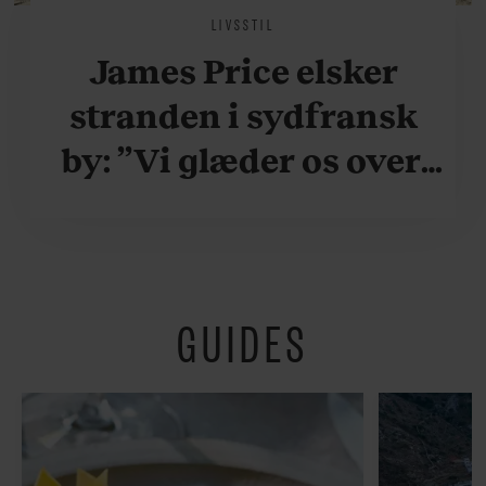
LIVSSTIL
James Price elsker
stranden i sydfransk
by: ”Vi glæder os over,
når vi kan være her i
ydersæsonerne, hvor
der er lidt mere
GUIDES
fredeligt”