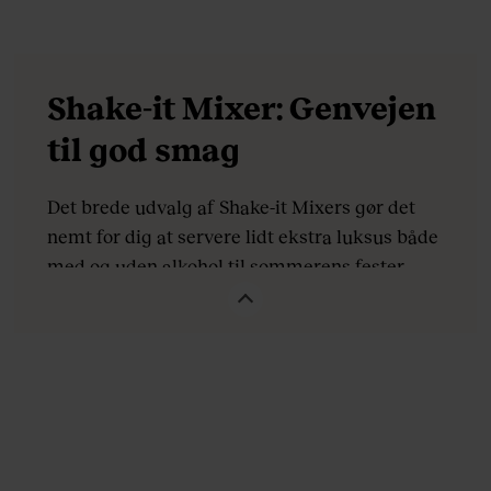
eller en
Raddler Mocktail
.
Shake-it Mixer: Genvejen
til god smag
Det brede udvalg af Shake-it Mixers gør det
nemt for dig at servere lidt ekstra luksus både
med og uden alkohol til sommerens fester,
middage og hyggelige stunder. Shake-It Mixer
er uden konserveringsmidler og udelukkende
med naturlige ingredienser. De forskellige
smage opnås fra udtræk af planter, frugter,
bær og grøntsager, og alle varianter er
alkoholfrie.