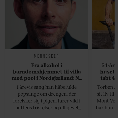
MENNESKER
Fra alkohol i
54-åri
barndomshjemmet til villa
huset 
med pool i Nordsjælland: Nu
tabt 40
skal du høre sandheden om
drøm: 
I årevis sang han håbefulde
Torben An
Rasmus Seebach
skældud 
popsange om drengen, der
sit liv ti
forelsker sig i pigen, farer vild i
Mont Vent
nattens fristelser og alligevel
har han f
finder den lykkelige udgang. Nu,