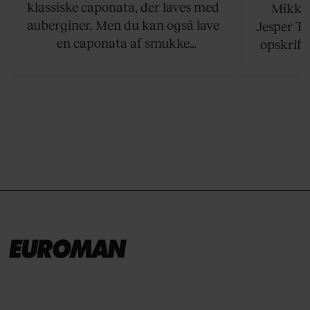
klassiske caponata, der laves med
Mikkel
auberginer. Men du kan også lave
Jesper To
en caponata af smukke
opskrift 
artiskokker. Servér den lun eller
som ka
ved stuetemperatur med godt
måltider –
brød til.