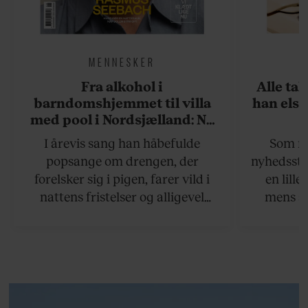
MENNESKER
Fra alkohol i
Alle ta
barndomshjemmet til villa
han elsk
med pool i Nordsjælland: Nu
skal du høre sandheden om
I årevis sang han håbefulde
Som na
Rasmus Seebach
popsange om drengen, der
nyhedsstr
forelsker sig i pigen, farer vild i
en lill
nattens fristelser og alligevel
mens an
finder den lykkelige udgang. Nu,
definer
efter 10 års albumpause, er den
mandlig
rosenrøde forelskelse trådt i
hvor 
baggrunden; den naive dreng er
insisterer
blevet voksen. Her indtager
Danmarks største popstjerne selv