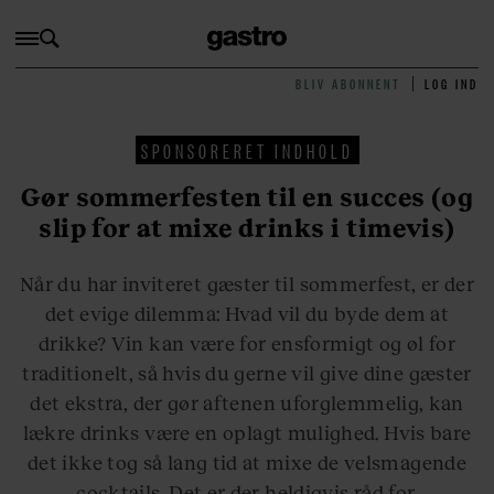
BLIV ABONNENT
LOG IND
SPONSORERET INDHOLD
Gør sommerfesten til en succes (og
slip for at mixe drinks i timevis)
Når du har inviteret gæster til sommerfest, er der
det evige dilemma: Hvad vil du byde dem at
drikke? Vin kan være for ensformigt og øl for
traditionelt, så hvis du gerne vil give dine gæster
det ekstra, der gør aftenen uforglemmelig, kan
lækre drinks være en oplagt mulighed. Hvis bare
det ikke tog så lang tid at mixe de velsmagende
cocktails. Det er der heldigvis råd for.