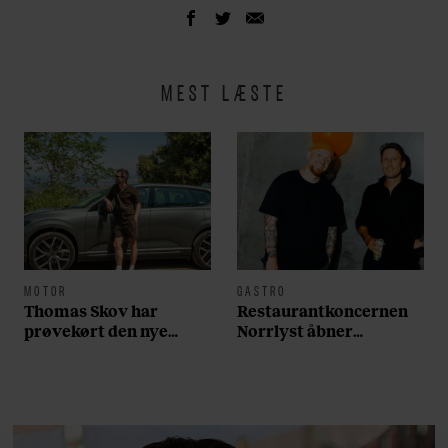
Se hele udvalget
her
.
MEST LÆSTE
MOTOR
GASTRO
Thomas Skov har
Restaurantkoncernen
prøvekørt den nye
Norrlyst åbner
Volvo EX60: ”Den kører
burgerrestaurant med
som et svensk eventyr”
Casper Drømme