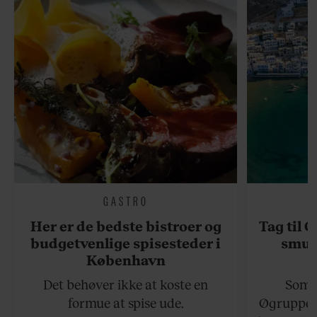
GASTRO
Her er de bedste bistroer og
Tag til 
budgetvenlige spisesteder i
smukk
København
Det behøver ikke at koste en
Somme
formue at spise ude.
Øgruppen 