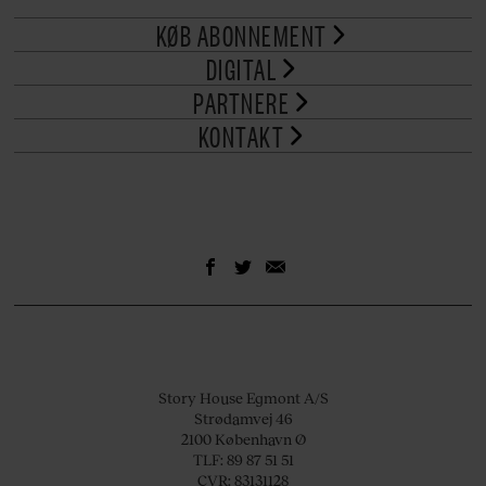
KØB ABONNEMENT
DIGITAL
PARTNERE
KONTAKT
Story House Egmont A/S
Strødamvej 46
2100 København Ø
TLF: 89 87 51 51
CVR: 83131128