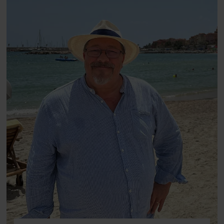
fortællerens plads i et portræt om
arv, angst, familieliv, frygten for
at miste stemmen og den
livsglæde, han nægter at give slip
på.