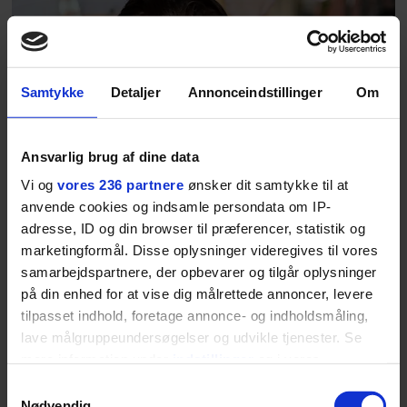
Samtykke
Detaljer
Annonceindstillinger
Om
Ansvarlig brug af dine data
Vi og
vores 236 partnere
ønsker dit samtykke til at
anvende cookies og indsamle persondata om IP-
adresse, ID og din browser til præferencer, statistik og
marketingformål. Disse oplysninger videregives til vores
samarbejdspartnere, der opbevarer og tilgår oplysninger
på din enhed for at vise dig målrettede annoncer, levere
tilpasset indhold, foretage annonce- og indholdsmåling,
lave målgruppeundersøgelser og udvikle tjenester. Se
mere information under
indstillinger
og i vores
persondatapolitik. Du kan altid trække dit samtykke
Samtykkevalg
tilbage eller ændre indstillinger fra vores
Nødvendig