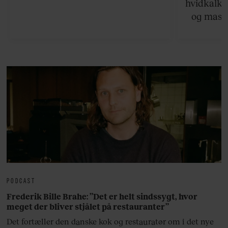
hvidkalke
og masse
viser v
bedste ø
lan
PODCAST
Frederik Bille Brahe: ”Det er helt sindssygt, hvor
meget der bliver stjålet på restauranter”
Det fortæller den danske kok og restauratør om i det nye