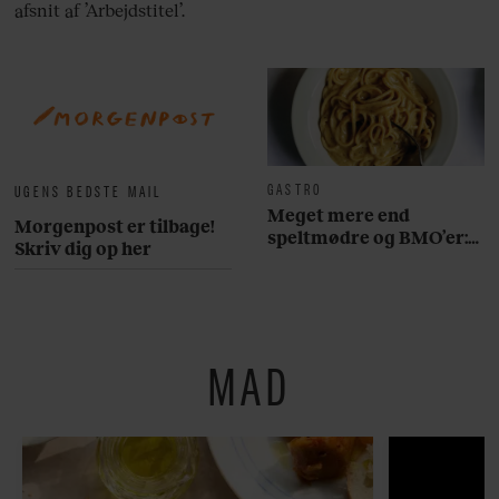
afsnit af ’Arbejdstitel’.
GASTRO
UGENS BEDSTE MAIL
Meget mere end
Morgenpost er tilbage!
speltmødre og BMO’er:
Skriv dig op her
Her er 10 fremragende
restauranter på
Østerbro
MAD