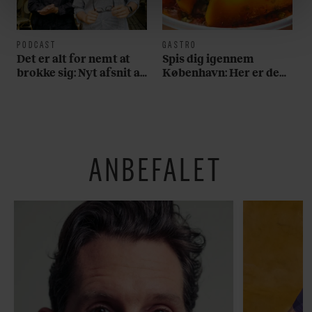
linket, du finder i vores cookiepolitik. Du kan læse mere
om vores brug af cookies, samarbejdspartnere og
behandling af dine personoplysninger i forbindelse
PODCAST
GASTRO
hermed i både vores
privatlivspolitik
og
cookiepolitik
.
Det er alt for nemt at
Spis dig igennem
brokke sig: Nyt afsnit af
København: Her er de
’Arbejdstitel’ handler
bedste madmarkeder
om alt det, der gør
verden lidt sjovere og
hverdagen lidt lysere
ANBEFALET