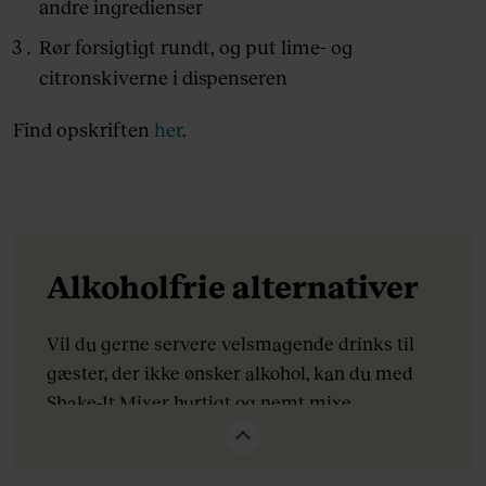
andre ingredienser
Rør forsigtigt rundt, og put lime- og
citronskiverne i dispenseren
Find opskriften
her
.
Alkoholfrie alternativer
Vil du gerne servere velsmagende drinks til
gæster, der ikke ønsker alkohol, kan du med
Shake-It Mixer hurtigt og nemt mixe
alkoholfrie cocktails fulde af smag. Tilbyd fx
en
Appleberry Mocktail
, en
Shirley Temple