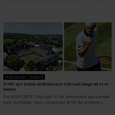
efter 10 års albumpause, er den
rosenrøde forelskelse trådt i
baggrunden; den naive dreng er
blevet voksen. Her indtager
Danmarks største popstjerne selv
fortællerens plads i et portræt om
arv, angst, familieliv, frygten for
at miste stemmen og den
livsglæde, han nægter at give slip
på.
SPONSORERET INDHOLD
BOSS’ nye tennis-kollektion er relevant langt ud over
banen
Fra BOSS OPEN i Stuttgart til det kommende partnerskab
med Australian Open cementerer BOSS sin position i
krydsfeltet mellem tennis, performance og moderne
livsstil.