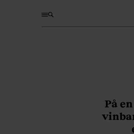
På en
vinba