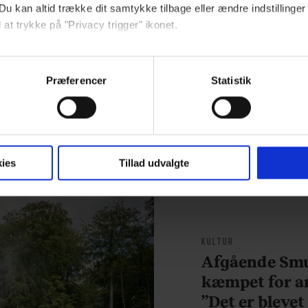
Du kan altid trække dit samtykke tilbage eller ændre indstillinger
 at trykke på "Privacy trigger" ikonet.
ebsitet.
Præferencer
Statistik
MENNESKER
MENNESKER
Skuespiller Joel
Fra alkohol i
indsamle og bruge data for at kunne levere og finansiere relevant j
Kinnamann bor i Los
barndomshjemmet til vill
ookies fra tredjeparter til at at optimere dit besøg på vores hj
Angeles og elsker sin
med pool i Nordsjælland:
t sikre funktionalitet, generere statistik og huske dine præferenc
morgenrutine: ”Jeg laver
Nu skal du høre sandheden
300 squats og 200
om Rasmus Seebach
mere vores reklametiltag på sociale medier og til at vise dig fun
ies
Tillad udvalgte
armbøjninger hver
morgen”
dit samtykke tilbage via linket, du finder i vores cookiepolitik.
KULTUR
artnere og behandling af dine personoplysninger i forbindelse h
okiepolitik
.
Afgående Smu
kæmpet for an
”Det er blevet