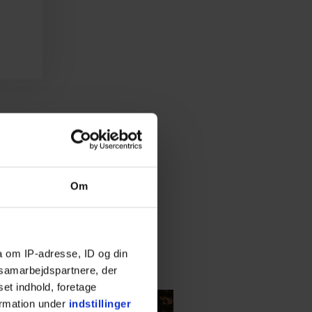
Om
a om IP-adresse, ID og din
s samarbejdspartnere, der
set indhold, foretage
ormation under
indstillinger