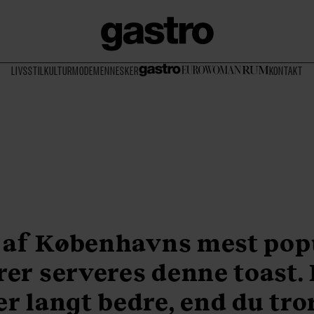
LIVSSTIL
KULTUR
MODE
MENNESKER
KONTAKT
 af Københavns mest po
rer serveres denne toast. 
er langt bedre, end du tro