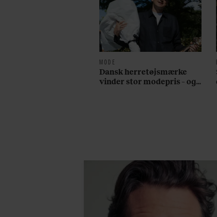
MODE
Dansk herretøjsmærke
vinder stor modepris – og
en masse penge