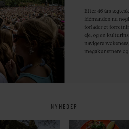
at være menn
Efter 46 års ægtes
idémanden nu nøgl
forlader et forretn
eje, og en kulturin
navigere wokeness,
megakunstnere og e
antidagligdagen.
NYHEDER