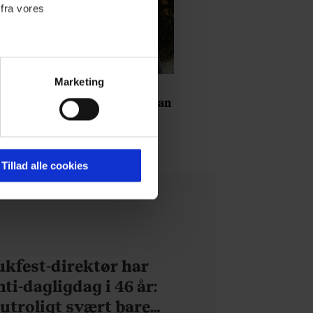
 fra vores
Marketing
MODE
Kvalitetsbevidste Kristian
ournalistisk indhold til dig.
a
Haagen har altid en
emmeside. Vi indsamler data
håndfuld hvide t-shirts fra
er samt til brug for
det samme mærke
liggende i skabet: ”De er
ktioner i forbindelse med
Tillad alle cookies
uopslidelige”
 Du kan læse mere om vores
ermed i både
kfest-direktør har
ti-dagligdag i 46 år:
 utroligt svært bare