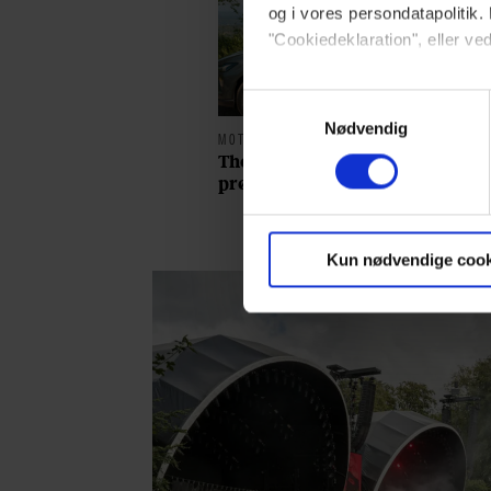
og i vores persondatapolitik. 
"Cookiedeklaration", eller ved
Dine valg anvendes på hele w
Samtykkevalg
Nødvendig
MOTOR
Thomas Skov har
Vi ønsker dit samtykke til at 
prøvekørt den nye Volvo
Vi anvender egne cookies og c
EX60: ”Den kører som et
om IP, ID og din browser for a
svensk eventyr”
markedsføring, så vi kan opti
Kun nødvendige cook
sociale medier.
Du kan til enhver tid trække 
brug af cookies, samarbejdsp
vores
privatlivspolitik
og
co