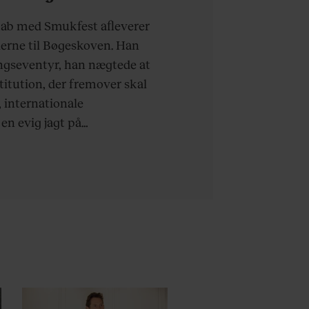
eske”
kab med Smukfest afleverer
erne til Bøgeskoven. Han
ingseventyr, han nægtede at
stitution, der fremover skal
 internationale
n evig jagt på