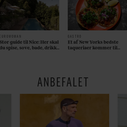
EUROWOMAN
GASTRO
Stor guide til Nice: Her skal
Et af New Yorks bedste
du spise, sove, bade, drikke
taqueriaer kommer til
vin, shoppe og se på kunst
København
ANBEFALET