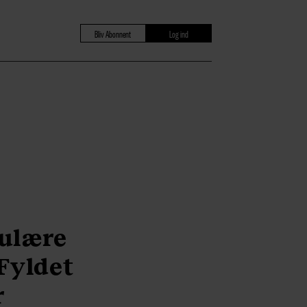
Bliv Abonnent
Log ind
pulære
Fyldet
r