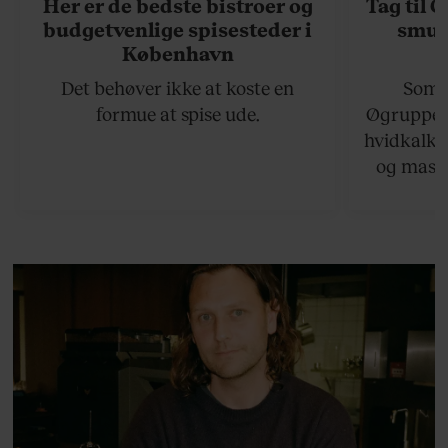
Her er de bedste bistroer og
Tag til 
budgetvenlige spisesteder i
smukk
København
Det behøver ikke at koste en
Somme
formue at spise ude.
Øgruppen 
hvidkalke
og masse
viser v
bedste ø
lan