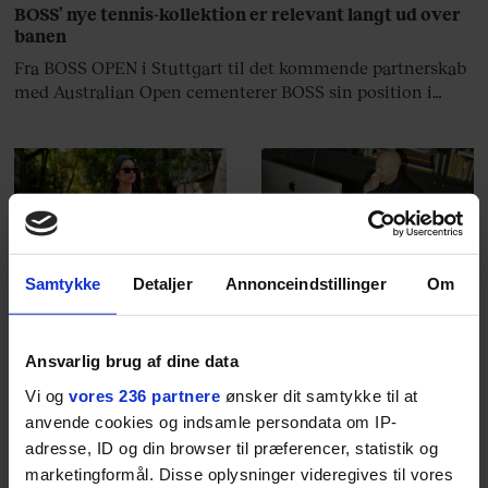
BOSS’ nye tennis-kollektion er relevant langt ud over
banen
Fra BOSS OPEN i Stuttgart til det kommende partnerskab
med Australian Open cementerer BOSS sin position i
krydsfeltet mellem tennis, performance og moderne
livsstil.
LIVSSTIL
NYHEDSBREV
Samtykke
Detaljer
Annonceindstillinger
Om
Dua Lipa har
opdatereret sin guide til
Skriv dig op til
København. Og den er –
Euromans nyhedsbrev
ikke overraskende –
her
Ansvarlig brug af dine data
ganske forudsigelig
Vi og
vores 236 partnere
ønsker dit samtykke til at
anvende cookies og indsamle persondata om IP-
adresse, ID og din browser til præferencer, statistik og
marketingformål. Disse oplysninger videregives til vores