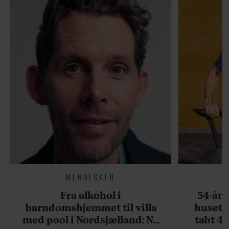
MENNESKER
Fra alkohol i
54-åri
barndomshjemmet til villa
huset 
med pool i Nordsjælland: Nu
tabt 40