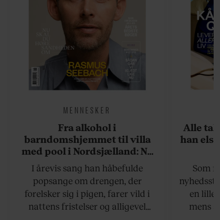
MENNESKER
Fra alkohol i
Alle ta
barndomshjemmet til villa
han elsk
med pool i Nordsjælland: Nu
skal du høre sandheden om
I årevis sang han håbefulde
Som na
Rasmus Seebach
popsange om drengen, der
nyhedsstr
forelsker sig i pigen, farer vild i
en lill
nattens fristelser og alligevel
mens an
finder den lykkelige udgang. Nu,
definer