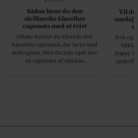
Sådan laver du den
Vil du
sicilianske klassiker
surdejs
caponata med et tvist
n
Måske kender du allerede den
Kok og g
klassiske caponata, der laves med
Mikkel
auberginer. Men du kan også lave
Jesper To
en caponata af smukke
opskrift 
artiskokker. Servér den lun eller
som ka
ved stuetemperatur med godt
måltider –
brød til.