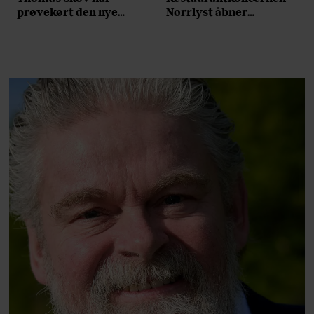
prøvekørt den nye
Norrlyst åbner
Volvo EX60: ”Den kører
burgerrestaurant med
som et svensk eventyr”
Casper Drømme