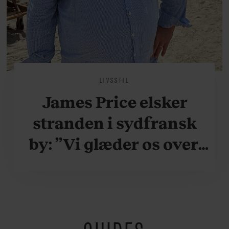
LIVSSTIL
James Price elsker
stranden i sydfransk
by: ”Vi glæder os over,
når vi kan være her i
ydersæsonerne, hvor
der er lidt mere
fredeligt”