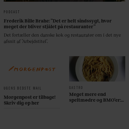
PODCAST
Frederik Bille Brahe: ”Det er helt sindssygt, hvor
meget der bliver stjålet på restauranter”
Det fortæller den danske kok og restauratør om i det nye
afsnit af ’Arbejdstitel’.
GASTRO
UGENS BEDSTE MAIL
Meget mere end
Morgenpost er tilbage!
speltmødre og BMO’er:
Skriv dig op her
Her er 10 fremragende
restauranter på
Østerbro