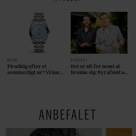
MODE
PODCAST
På udkig efter et
Det er alt for nemt at
sommerligt ur? Vi har
brokke sig: Nyt afsnit af
fundet tre gode bud
’Arbejdstitel’ handler
om alt det, der gør
verden lidt sjovere og
hverdagen lidt lysere
ANBEFALET