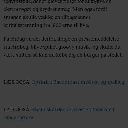
rødvinsfade, der er blevet ridset for at afgive en
ekstra røget og krydret smag. Men også fordi
smagen skulle vække en tilbagelænet
lejrbålsstemning fra 1960’erne til live.
På lørdag vil der derfor, ifølge en pressemeddelelse
fra Ardbeg, blive spillet groovy musik, og skulle du
være sulten, så kan du købe dig en burger på stedet.
LÆS OGSÅ:
Opskrift: Bacontoast med ost og spejlæg
LÆS OGSÅ:
Sådan skal den skæres: Pighvar med
sauce tartare