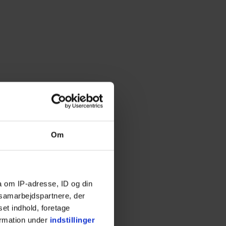
Om
a om IP-adresse, ID og din
s samarbejdspartnere, der
ne
set indhold, foretage
ormation under
indstillinger