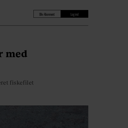
Bliv Abonnent
Log ind
ar med
ret fiskefilet