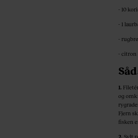
- 10 kor
- 1 laur
- rugbr
- citron
Såd
1.
Fileté
og omkri
rygrade
Fjern s
fisken 
2.
Sylt r