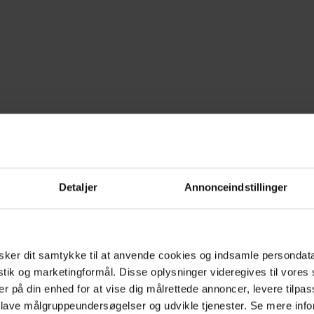
Detaljer
Annonceindstillinger
år du opskriften:
ker dit samtykke til at anvende cookies og indsamle persondat
istik og marketingformål. Disse oplysninger videregives til vore
 skal du bruge til 2 velvoks
er på din enhed for at vise dig målrettede annoncer, levere tilpas
 lave målgruppeundersøgelser og udvikle tjenester. Se mere inf