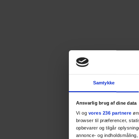
Samtykke
Ansvarlig brug af dine data
Og her f
Vi og
vores 236 partnere
øns
browser til præferencer, stat
Det
opbevarer og tilgår oplysning
annonce- og indholdsmåling,