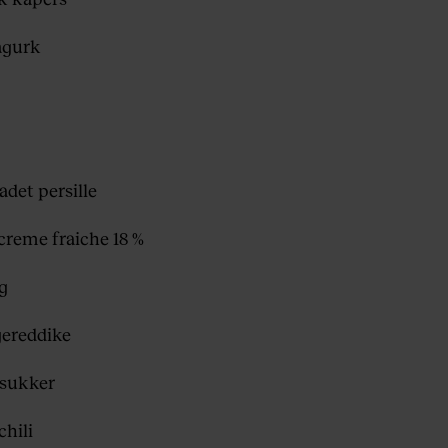
eagurk
adet persille
 creme fraiche 18 %
øg
agereddike
ørsukker
 chili