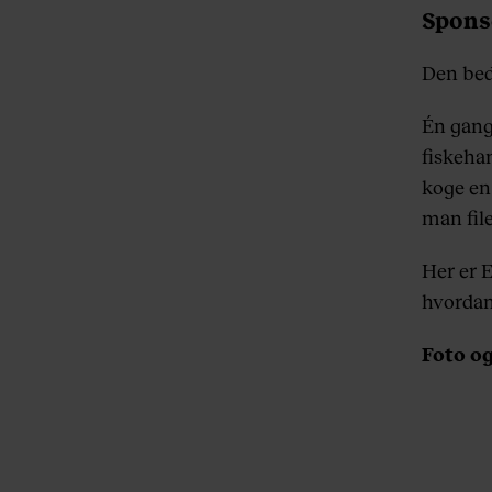
Spons
Den beds
Én gang 
fiskehan
koge en
man file
Her er 
hvordan
Foto og