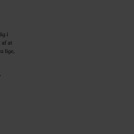
ig i
 af at
 lige,
,