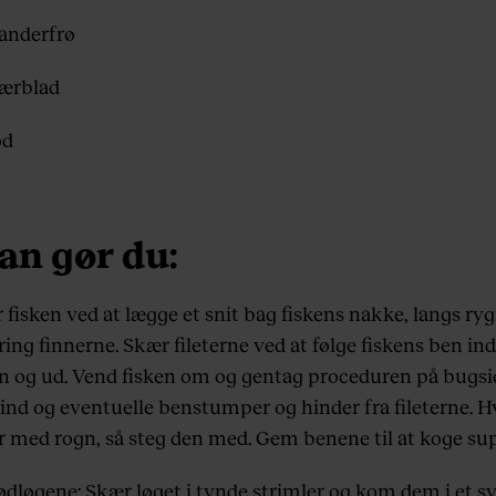
ianderfrø
bærblad
ød
an gør du:
r fisken ved at lægge et snit bag fiskens nakke, langs ry
ng finnerne. Skær fileterne ved at følge fiskens ben ind
n og ud. Vend fisken om og gentag proceduren på bugsi
kind og eventuelle benstumper og hinder fra fileterne. H
er med rogn, så steg den med. Gem benene til at koge su
ødløgene: Skær løget i tynde strimler og kom dem i et sy