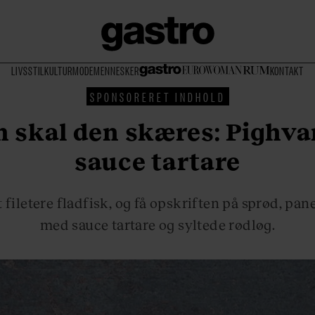
LIVSSTIL
KULTUR
MODE
MENNESKER
KONTAKT
SPONSORERET INDHOLD
 skal den skæres: Pighv
sauce tartare
 filetere fladfisk, og få opskriften på sprød, pane
med sauce tartare og syltede rødløg.