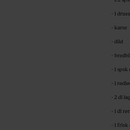
- 1 dru
- karse
- dild
- bredbl
- 1 spsk
- 1 rødl
- 2 dl l
- 1 dl r
- 1 frisk