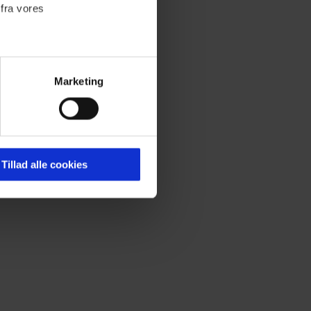
 fra vores
Marketing
ournalistisk indhold til dig.
emmeside. Vi indsamler data
er samt til brug for
ktioner i forbindelse med
Tillad alle cookies
 Du kan læse mere om vores
ermed i både