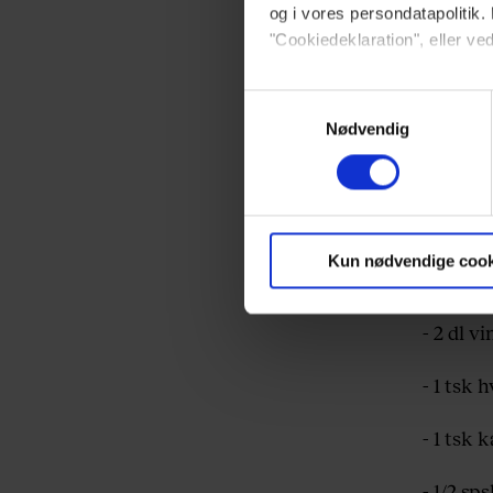
sty
og i vores persondatapolitik. 
"Cookiedeklaration", eller ved
- 1 lill
Dine valg anvendes på hele w
Samtykkevalg
- 1 æg
Nødvendig
- hvede
Vi ønsker dit samtykke til at 
Vi anvender egne cookies og c
- rasp
om IP, ID og din browser for a
markedsføring, så vi kan opti
Kun nødvendige cook
- 2 æg
sociale medier.
- 2 dl v
Du kan til enhver tid trække 
- 1 tsk 
brug af cookies, samarbejdsp
vores
privatlivspolitik
og
co
- 1 tsk 
- 1/2 sp