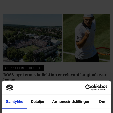
rosenrøde forelskelse trådt i
baggrunden; den naive dreng er
blevet voksen. Her indtager
Danmarks største popstjerne selv
fortællerens plads i et portræt om
arv, angst, familieliv, frygten for
at miste stemmen og den
livsglæde, han nægter at give slip
på.
SPONSORERET INDHOLD
BOSS’ nye tennis-kollektion er relevant langt ud over
banen
Fra BOSS OPEN i Stuttgart til det kommende partnerskab
med Australian Open cementerer BOSS sin position i
krydsfeltet mellem tennis, performance og moderne
Samtykke
Detaljer
Annonceindstillinger
Om
livsstil.