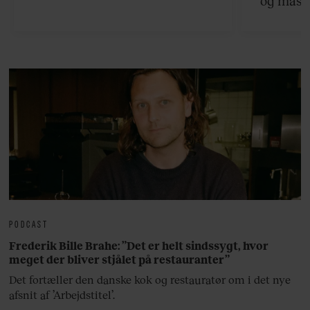
og masse
viser v
bedste ø
lan
PODCAST
Frederik Bille Brahe: ”Det er helt sindssygt, hvor
meget der bliver stjålet på restauranter”
Det fortæller den danske kok og restauratør om i det nye
afsnit af ’Arbejdstitel’.