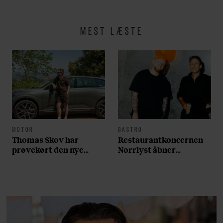
MEST LÆSTE
MOTOR
GASTRO
Thomas Skov har
Restaurantkoncernen
prøvekørt den nye
Norrlyst åbner
Volvo EX60: ”Den kører
burgerrestaurant med
som et svensk eventyr”
Casper Drømme