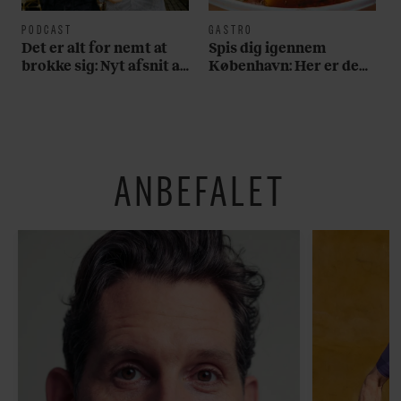
PODCAST
GASTRO
Det er alt for nemt at
Spis dig igennem
brokke sig: Nyt afsnit af
København: Her er de
’Arbejdstitel’ handler
bedste madmarkeder
om alt det, der gør
verden lidt sjovere og
hverdagen lidt lysere
ANBEFALET