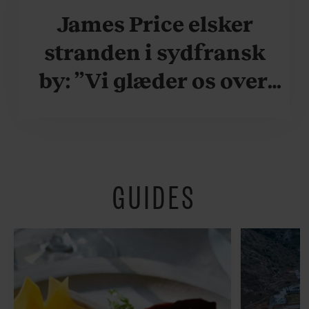
James Price elsker
stranden i sydfransk
by: ”Vi glæder os over,
når vi kan være her i
ydersæsonerne, hvor
der er lidt mere
GUIDES
fredeligt”