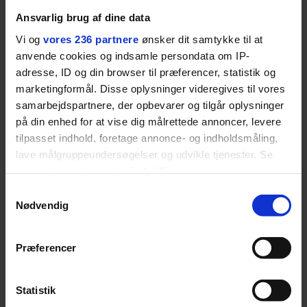
Ansvarlig brug af dine data
Vi og
vores 236 partnere
ønsker dit samtykke til at
LIVSSTIL
anvende cookies og indsamle persondata om IP-
NYHEDSBREV
Dua Lipa har
adresse, ID og din browser til præferencer, statistik og
opdatereret sin guide til
Skriv dig op til
marketingformål. Disse oplysninger videregives til vores
København. Og den er –
Euromans nyhedsbrev
samarbejdspartnere, der opbevarer og tilgår oplysninger
ikke overraskende –
her
på din enhed for at vise dig målrettede annoncer, levere
ganske forudsigelig
tilpasset indhold, foretage annonce- og indholdsmåling,
lave målgruppeundersøgelser og udvikle tjenester. Se
mere information under
indstillinger
og i vores
persondatapolitik. Du kan altid trække dit samtykke
Samtykkevalg
tilbage eller ændre indstillinger fra vores
Nødvendig
Jeg er udpræget
"Cookiedeklaration", eller ved at trykke på "Privacy
trigger" ikonet.
midterbarn. Når min far
Præferencer
drak sig fuld og blev
Dine valg anvendes på hele websitet.
Statistik
uvenner med min mor, var