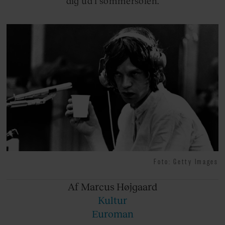
dig ud i sommersolen.
Foto: Getty Images
Af Marcus
Højgaard
Kultur
Euroman