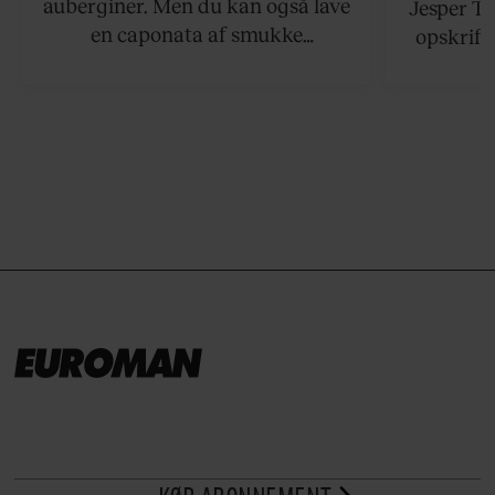
auberginer. Men du kan også lave
Jesper To
en caponata af smukke
opskrift 
artiskokker. Servér den lun eller
som ka
ved stuetemperatur med godt
måltider –
brød til.