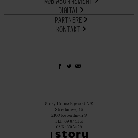
KØB ABONNEMENT
DIGITAL
PARTNERE
KONTAKT
Story House Egmont A/S
Strødamvej 46
2100 København Ø
TLF: 89 87 51 51
CVR: 83131128