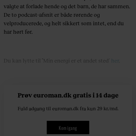
valgte at forlade hende og det barn, de har sammen.
De to podcast-afsnit er både rørende og
velproducerede, og helt sikkert som intet, end du
har hørt før.
Du kan lytte til ’Min energi er et andet sted´
her
.
Prøv euroman.dk gratis i 14 dage
Fuld adgang til euroman.dk fra kun 29 kr./md.
Kom igang