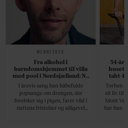
MENNESKER
Fra alkohol i
54-åri
barndomshjemmet til villa
huset 
med pool i Nordsjælland: Nu
tabt 40
skal du høre sandheden om
drøm: 
I årevis sang han håbefulde
Torben An
Rasmus Seebach
skældud 
popsange om drengen, der
sit liv ti
forelsker sig i pigen, farer vild i
Mont Vent
nattens fristelser og alligevel
har han f
finder den lykkelige udgang. Nu,
efter 10 års albumpause, er den