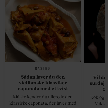
GASTRO
Sådan laver du den
Vil du
sicilianske klassiker
surdejs
caponata med et tvist
n
Måske kender du allerede den
Kok og g
klassiske caponata, der laves med
Mikkel