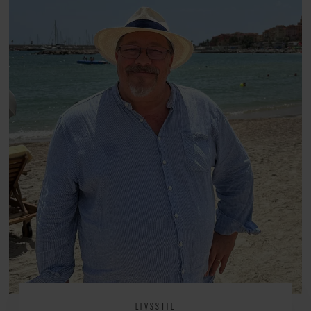
arv, angst, familieliv, frygten for
at miste stemmen og den
livsglæde, han nægter at give slip
på.
LIVSSTIL