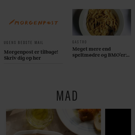
GASTRO
UGENS BEDSTE MAIL
Meget mere end
Morgenpost er tilbage!
speltmødre og BMO’er:
Skriv dig op her
Her er 10 fremragende
restauranter på
Østerbro
MAD