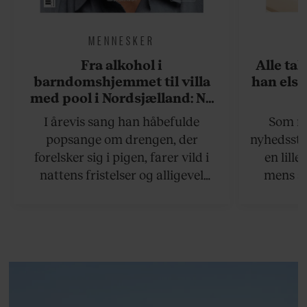
MENNESKER
Fra alkohol i
Alle ta
barndomshjemmet til villa
han elsk
med pool i Nordsjælland: Nu
skal du høre sandheden om
I årevis sang han håbefulde
Som na
Rasmus Seebach
popsange om drengen, der
nyhedsstr
forelsker sig i pigen, farer vild i
en lill
nattens fristelser og alligevel
mens an
finder den lykkelige udgang. Nu,
definer
efter 10 års albumpause, er den
mandlig
rosenrøde forelskelse trådt i
hvor 
baggrunden; den naive dreng er
insisterer
blevet voksen. Her indtager
Danmarks største popstjerne selv
fortællerens plads i et portræt om