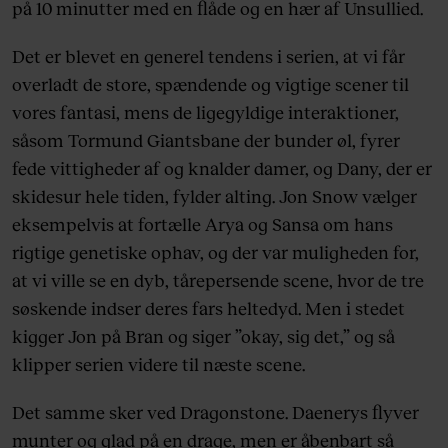
på 10 minutter med en flåde og en hær af Unsullied.
Det er blevet en generel tendens i serien, at vi får
overladt de store, spændende og vigtige scener til
vores fantasi, mens de ligegyldige interaktioner,
såsom Tormund Giantsbane der bunder øl, fyrer
fede vittigheder af og knalder damer, og Dany, der er
skidesur hele tiden, fylder alting. Jon Snow vælger
eksempelvis at fortælle Arya og Sansa om hans
rigtige genetiske ophav, og der var muligheden for,
at vi ville se en dyb, tårepersende scene, hvor de tre
søskende indser deres fars heltedyd. Men i stedet
kigger Jon på Bran og siger ”okay, sig det,” og så
klipper serien videre til næste scene.
Det samme sker ved Dragonstone. Daenerys flyver
munter og glad på en drage, men er åbenbart så