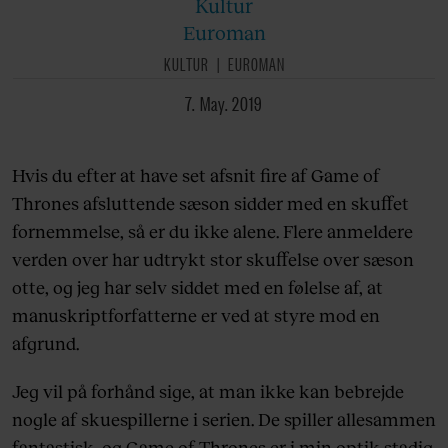
Kultur
Euroman
KULTUR
EUROMAN
7. May. 2019
Hvis du efter at have set afsnit fire af Game of
Thrones afsluttende sæson sidder med en skuffet
fornemmelse, så er du ikke alene. Flere anmeldere
verden over har udtrykt stor skuffelse over sæson
otte, og jeg har selv siddet med en følelse af, at
manuskriptforfatterne er ved at styre mod en
afgrund.
Jeg vil på forhånd sige, at man ikke kan bebrejde
nogle af skuespillerne i serien. De spiller allesammen
fantastisk, og Game of Thrones er i min optik stadig