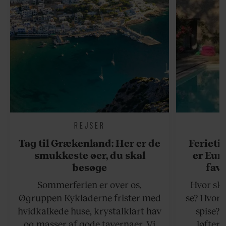
REJSER
Tag til Grækenland: Her er de
Ferieti
smukkeste øer, du skal
er Eur
besøge
favo
Sommerferien er over os.
Hvor ska
Øgruppen Kykladerne frister med
se? Hvor 
hvidkalkede huse, krystalklart hav
spise?
og masser af gode tavernaer. Vi
løfter 