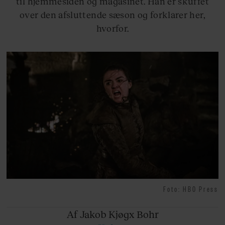
til hjemmesiden og magasinet. Han er skuffet
over den afsluttende sæson og forklarer her,
hvorfor.
Foto: HBO Press
Af Jakob
Kjøgx Bohr