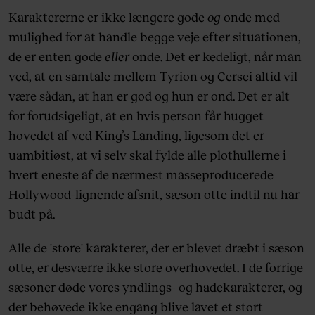
Karaktererne er ikke længere gode
og
onde med
mulighed for at handle begge veje efter situationen,
de er enten gode
eller
onde. Det er kedeligt, når man
ved, at en samtale mellem Tyrion og Cersei altid vil
være sådan, at han er god og hun er ond. Det er alt
for forudsigeligt, at en hvis person får hugget
hovedet af ved King’s Landing, ligesom det er
uambitiøst, at vi selv skal fylde alle plothullerne i
hvert eneste af de nærmest masseproducerede
Hollywood-lignende afsnit, sæson otte indtil nu har
budt på.
Alle de 'store' karakterer, der er blevet dræbt i sæson
otte, er desværre ikke store overhovedet. I de forrige
sæsoner døde vores yndlings- og hadekarakterer, og
der behøvede ikke engang blive lavet et stort