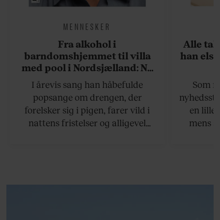
MENNESKER
Fra alkohol i
Alle ta
barndomshjemmet til villa
han elsk
med pool i Nordsjælland: Nu
skal du høre sandheden om
I årevis sang han håbefulde
Som na
Rasmus Seebach
popsange om drengen, der
nyhedsstr
forelsker sig i pigen, farer vild i
en lill
nattens fristelser og alligevel
mens an
finder den lykkelige udgang. Nu,
definer
efter 10 års albumpause, er den
mandlig
rosenrøde forelskelse trådt i
hvor 
baggrunden; den naive dreng er
insisterer
blevet voksen. Her indtager
Danmarks største popstjerne selv
fortællerens plads i et portræt om