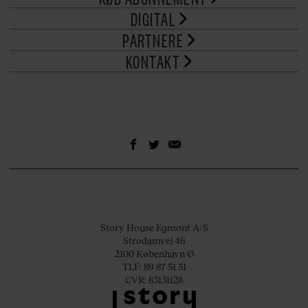
DIGITAL
PARTNERE
KONTAKT
Story House Egmont A/S
Strødamvej 46
2100 København Ø
TLF: 89 87 51 51
CVR: 83131128