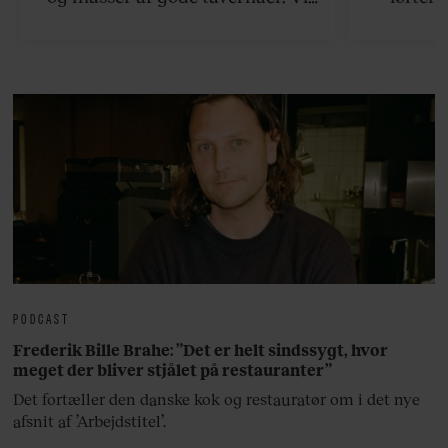
viser vej til en håndfuld af de
rejsetips
bedste øer, som ikke ligger for
hjemli
langt væk fra Athen.
PODCAST
Frederik Bille Brahe: ”Det er helt sindssygt, hvor
meget der bliver stjålet på restauranter”
Det fortæller den danske kok og restauratør om i det nye
afsnit af ’Arbejdstitel’.