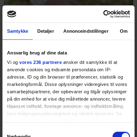
Samtykke
Detaljer
Annonceindstillinger
Om
Ansvarlig brug af dine data
Vi og
vores 236 partnere
ønsker dit samtykke til at
anvende cookies og indsamle persondata om IP-
adresse, ID og din browser til præferencer, statistik og
marketingformål. Disse oplysninger videregives til vores
samarbejdspartnere, der opbevarer og tilgår oplysninger
på din enhed for at vise dig målrettede annoncer, levere
tilpasset indhold, foretage annonce- og indholdsmåling,
lave målgruppeundersøgelser og udvikle tjenester. Se
mere information under
indstillinger
og i vores
persondatapolitik. Du kan altid trække dit samtykke
Samtykkevalg
tilbage eller ændre indstillinger fra vores
MODE
Nødvendig