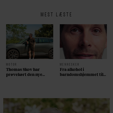
MEST LÆSTE
MOTOR
MENNESKER
Thomas Skov har
Fra alkohol i
prøvekørt den nye
barndomshjemmet til
Volvo EX60: ”Den kører
villa med pool i
som et svensk eventyr”
Nordsjælland: Nu skal
du høre sandheden om
Rasmus Seebach