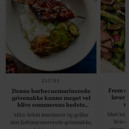
GASTRO
Frem m
Denne barbecuemarinerede
laver 
grisenakke kunne meget vel
me
blive sommerens bedste
grillret
Man kan s
Mira Arkin marinerer og griller
hvis de
den fedtmarmorerede grisenakke,
stjernek