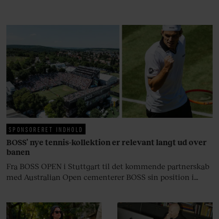
rosenrøde forelskelse trådt i
baggrunden; den naive dreng er
blevet voksen. Her indtager
Danmarks største popstjerne selv
fortællerens plads i et portræt om
arv, angst, familieliv, frygten for
at miste stemmen og den
livsglæde, han nægter at give slip
på.
SPONSORERET INDHOLD
BOSS’ nye tennis-kollektion er relevant langt ud over
banen
Fra BOSS OPEN i Stuttgart til det kommende partnerskab
med Australian Open cementerer BOSS sin position i
krydsfeltet mellem tennis, performance og moderne
livsstil.