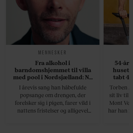
MENNESKER
Fra alkohol i
54-åri
barndomshjemmet til villa
huset 
med pool i Nordsjælland: Nu
tabt 40
skal du høre sandheden om
drøm: 
I årevis sang han håbefulde
Torben An
Rasmus Seebach
skældud 
popsange om drengen, der
sit liv ti
forelsker sig i pigen, farer vild i
Mont Vent
nattens fristelser og alligevel
har han f
finder den lykkelige udgang. Nu,
efter 10 års albumpause, er den