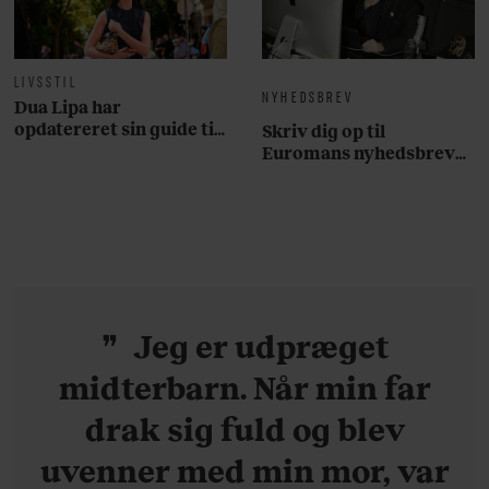
LIVSSTIL
NYHEDSBREV
Dua Lipa har
opdatereret sin guide til
Skriv dig op til
København. Og den er –
Euromans nyhedsbrev
ikke overraskende –
her
ganske forudsigelig
Jeg er udpræget
midterbarn. Når min far
drak sig fuld og blev
uvenner med min mor, var