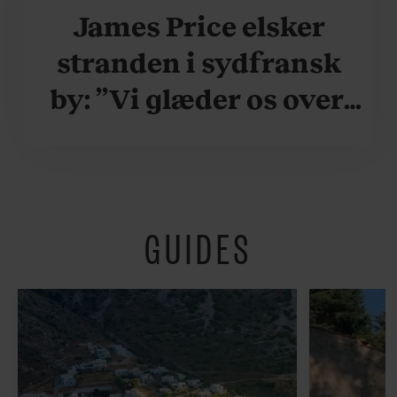
James Price elsker
stranden i sydfransk
by: ”Vi glæder os over,
når vi kan være her i
ydersæsonerne, hvor
der er lidt mere
GUIDES
fredeligt”