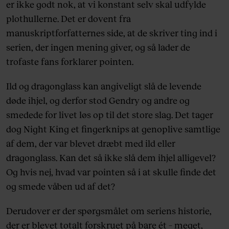
er ikke godt nok, at vi konstant selv skal udfylde
plothullerne. Det er dovent fra
manuskriptforfatternes side, at de skriver ting ind i
serien, der ingen mening giver, og så lader de
trofaste fans forklarer pointen.
Ild og dragonglass kan angiveligt slå de levende
døde ihjel, og derfor stod Gendry og andre og
smedede for livet løs op til det store slag. Det tager
dog Night King et fingerknips at genoplive samtlige
af dem, der var blevet dræbt med ild eller
dragonglass. Kan det så ikke slå dem ihjel alligevel?
Og hvis nej, hvad var pointen så i at skulle finde det
og smede våben ud af det?
Derudover er der spørgsmålet om seriens historie,
der er blevet totalt forskruet på bare ét – meget,