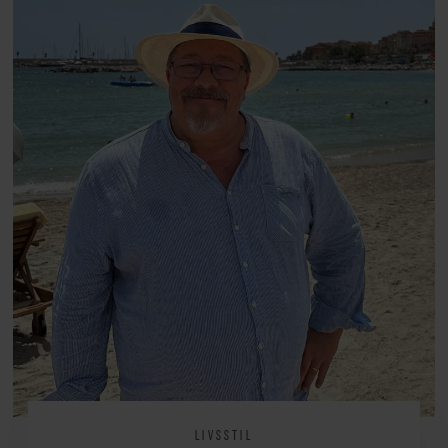
arv, angst, familieliv, frygten for
at miste stemmen og den
livsglæde, han nægter at give slip
på.
LIVSSTIL