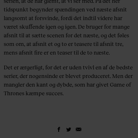
serien, at de har glemt, at vi ser med. På det her
tidspunkt begynder spændingen ved næste afsnit
langsomt at forsvinde, fordi det indtil videre har
været skuffende igen og igen. De bruger for mange
afsnit til at sætte scenen for det næste, og det føles
som om, at afsnit et og to er teasere til afsnit tre,
mens afsnit fire er en teaser til de to næste.
Det er ærgerligt, for det er uden tvivl en af de bedste
serier, der nogensinde er blevet produceret. Men der
mangler den kant og dybde, som har givet Game of
Thrones kæmpe succes.