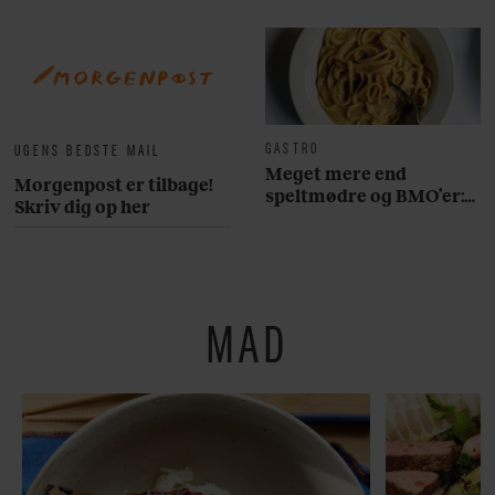
GASTRO
UGENS BEDSTE MAIL
Meget mere end
Morgenpost er tilbage!
speltmødre og BMO’er:
Skriv dig op her
Her er 10 fremragende
restauranter på
Østerbro
MAD