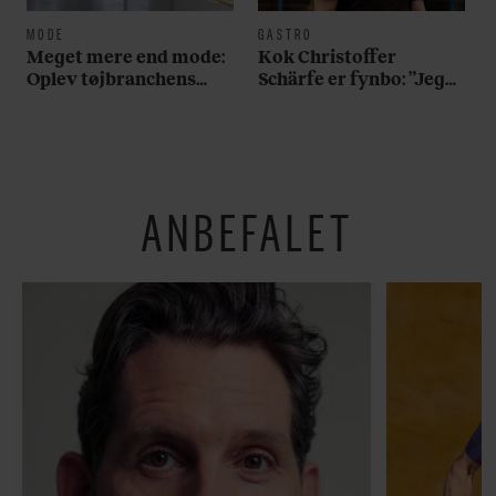
MODE
GASTRO
Meget mere end mode:
Kok Christoffer
Oplev tøjbranchens
Schärfe er fynbo: ”Jeg
svar på Noma i ny
vil gerne slå et slag for,
særudstilling
at man skal holde fast i
det oprindelige ved
brunsvigeren”
ANBEFALET