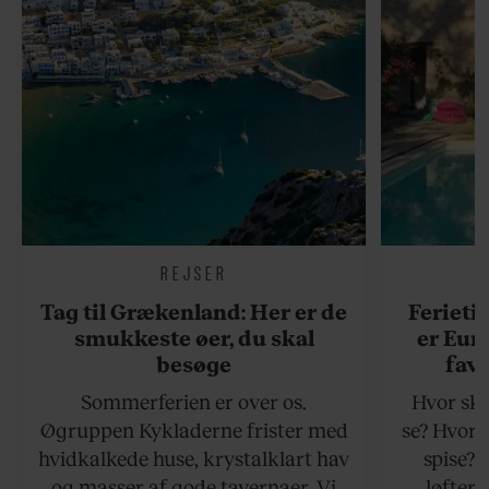
REJSER
Tag til Grækenland: Her er de
Ferieti
smukkeste øer, du skal
er Eur
besøge
favo
Sommerferien er over os.
Hvor ska
Øgruppen Kykladerne frister med
se? Hvor 
hvidkalkede huse, krystalklart hav
spise?
og masser af gode tavernaer. Vi
løfter 