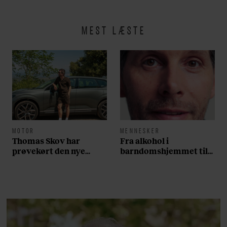
MEST LÆSTE
MOTOR
MENNESKER
Thomas Skov har
Fra alkohol i
prøvekørt den nye
barndomshjemmet til
Volvo EX60: ”Den kører
villa med pool i
som et svensk eventyr”
Nordsjælland: Nu skal
du høre sandheden om
Rasmus Seebach