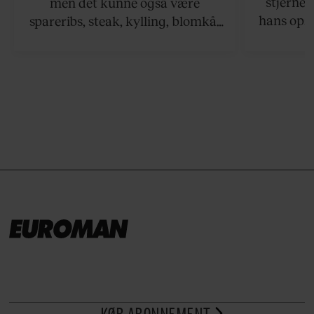
stjernek
men det kunne også være
hans opsk
spareribs, steak, kylling, blomkål
grillet sa
eller spyd med svampe.
der netop
grillret
KØB ABONNEMENT