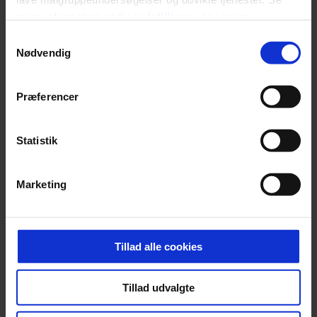
rosenrøde forelskelse trådt i
mere information under
indstillinger
og i vores
baggrunden; den naive dreng er
persondatapolitik. Du kan altid trække dit samtykke
blevet voksen. Her indtager
Samtykkevalg
tilbage eller ændre indstillinger fra vores
Nødvendig
Danmarks største popstjerne selv
"Cookiedeklaration", eller ved at trykke på "Privacy
fortællerens plads i et portræt om
trigger" ikonet.
arv, angst, familieliv, frygten for
Præferencer
at miste stemmen og den
Dine valg anvendes på hele websitet.
livsglæde, han nægter at give slip
Statistik
på.
Vi ønsker dit samtykke til at indsamle og bruge data for
Marketing
at kunne levere og finansiere relevant journalistisk
SPONSORERET INDHOLD
indhold til dig. Vi anvender egne cookies og cookies fra
BOSS’ nye tennis-kollektion er relevant langt ud over
tredjeparter til at at optimere dit besøg på vores
banen
hjemmeside. Vi indsamler data om IP, ID og din browser
Fra BOSS OPEN i Stuttgart til det kommende partnerskab
Tillad alle cookies
for at sikre funktionalitet, generere statistik og huske dine
med Australian Open cementerer BOSS sin position i
præferencer samt til brug for markedsføring, så vi kan
krydsfeltet mellem tennis, performance og moderne
Tillad udvalgte
livsstil.
optimere vores reklametiltag på sociale medier og til at
vise dig funktioner i forbindelse med sociale medier.