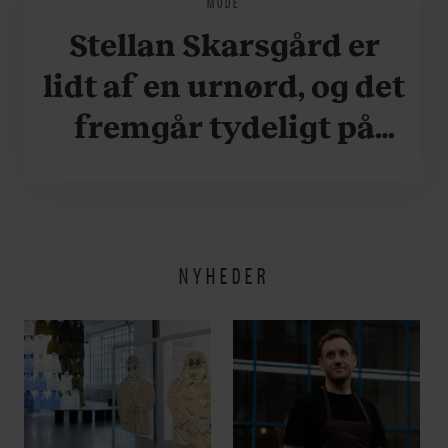
MODE
Stellan Skarsgård er
lidt af en urnørd, og det
fremgår tydeligt på
hans håndled. Se bare
her
NYHEDER