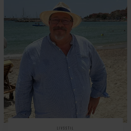
arv, angst, familieliv, frygten for
at miste stemmen og den
livsglæde, han nægter at give slip
på.
LIVSSTIL