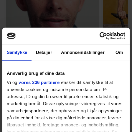
MENNESKER
Samtykke
Detaljer
Annonceindstillinger
Om
Fra alkohol i
54-åri
barndomshjemmet til villa
huset 
Ansvarlig brug af dine data
med pool i Nordsjælland: Nu
tabt 40
Vi og
vores 236 partnere
ønsker dit samtykke til at
skal du høre sandheden om
drøm: 
I årevis sang han håbefulde
Torben An
anvende cookies og indsamle persondata om IP-
Rasmus Seebach
skældud 
popsange om drengen, der
sit liv ti
adresse, ID og din browser til præferencer, statistik og
forelsker sig i pigen, farer vild i
Mont Vent
marketingformål. Disse oplysninger videregives til vores
nattens fristelser og alligevel
har han f
samarbejdspartnere, der opbevarer og tilgår oplysninger
finder den lykkelige udgang. Nu,
på din enhed for at vise dig målrettede annoncer, levere
efter 10 års albumpause, er den
tilpasset indhold, foretage annonce- og indholdsmåling,
lave målgruppeundersøgelser og udvikle tjenester. Se