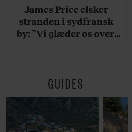
James Price elsker
stranden i sydfransk
by: ”Vi glæder os over,
når vi kan være her i
ydersæsonerne, hvor
der er lidt mere
GUIDES
fredeligt”