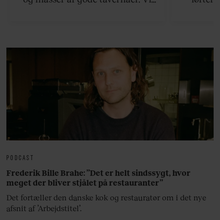
viser vej til en håndfuld af de
rejsetips
bedste øer, som ikke ligger for
hjemli
langt væk fra Athen.
PODCAST
Frederik Bille Brahe: ”Det er helt sindssygt, hvor
meget der bliver stjålet på restauranter”
Det fortæller den danske kok og restauratør om i det nye
afsnit af ’Arbejdstitel’.