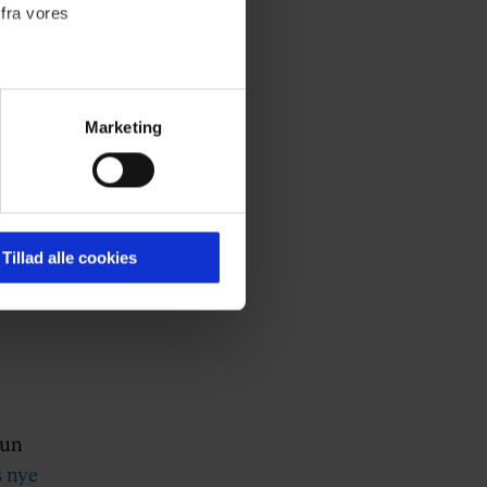
 fra vores
Marketing
ournalistisk indhold til dig.
emmeside. Vi indsamler data
er samt til brug for
ktioner i forbindelse med
Tillad alle cookies
 Du kan læse mere om vores
ermed i både
kun
s nye