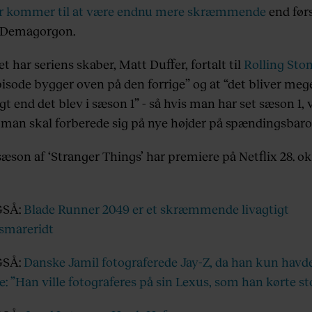
r kommer til at være endnu mere skræmmende
end før
 Demagorgon.
t har seriens skaber, Matt Duffer, fortalt til
Rolling Sto
pisode bygger oven på den forrige” og at “det bliver me
gt end det blev i sæson 1” - så hvis man har set sæson 1, 
 man skal forberede sig på nye højder på spændingsbar
æson af ‘Stranger Things’ har premiere på Netflix 28. o
GSÅ:
Blade Runner 2049 er et skræmmende livagtigt
smareridt
GSÅ:
Danske Jamil fotograferede Jay-Z, da han kun havde
e: ”Han ville fotograferes på sin Lexus, som han kørte sto