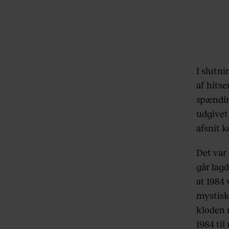
I slutn
af hitse
spændin
udgivet 
afsnit k
Det var
går lag
at 1984 
mystisk
kloden 
1984 ti