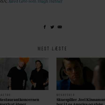
GSÅ:
Jared Leto som Hugh Hefner
MEST LÆSTE
GASTRO
MENNESKER
Restaurantkoncernen
Skuespiller Joel Kinnama
Norrlyst åbner
bor i Los Angeles og elsker