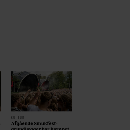
KULTUR
n
Afgående Smukfest-
grundlægger har kæmpet