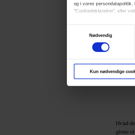
og i vores persondatapolitik. 
"Cookiedeklaration", eller ved
Dine valg anvendes på hele w
Samtykkevalg
Nødvendig
Vi ønsker dit samtykke til at 
Vi anvender egne cookies og c
om IP, ID og din browser for a
markedsføring, så vi kan opti
Kun nødvendige cook
sociale medier.
Du kan til enhver tid trække 
brug af cookies, samarbejdsp
vores
privatlivspolitik
og
co
Hvad de
gisne om