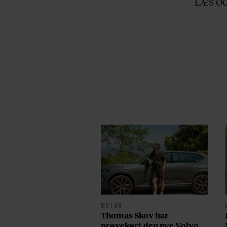
LÆS O
MOTOR
Thomas Skov har
prøvekørt den nye Volvo