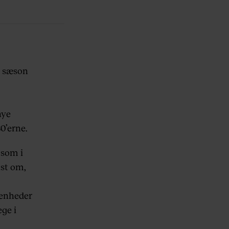
n sæson
nye
0’erne.
 som i
kst om,
venheder
ge i