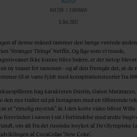
Kultur
KULTUR
EUROMAN
5. Oct. 2017
ingen af denne måned rammer den længe ventede ande
rien ‘Stranger Things’ Netflix. Og lige som vi troede,
gsniveauet ikke kunne blive højere, er der netop blevet
en ny teaser for sæsonen - og af den fremgår det, at de 
ommer til at være fyldt med konspirationsteorier fra 198
 skuespilleren bag karakteren Dustin, Gaten Matarazzo,
de den nye trailer ud på Instagram med en tilhørende te
var et “rimelig mystisk” år. I den korte video bliver Wills
e forsvinden i sæson 1 sat i forbindelse med andre begi
rundt, om alt fra det russiske boykot af De Olympiske Le
l udviklingen af CocaColas ‘New Coke’.