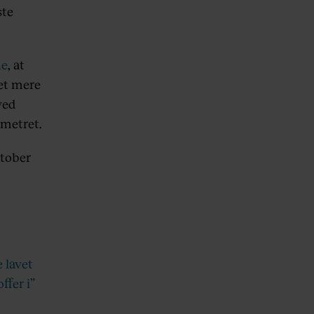
ste
ne
, at
get mere
ved
ometret.
ktober
 lavet
ffer i”