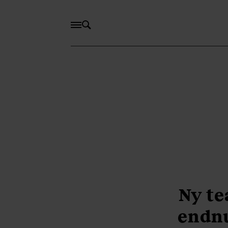
Ny te
endn