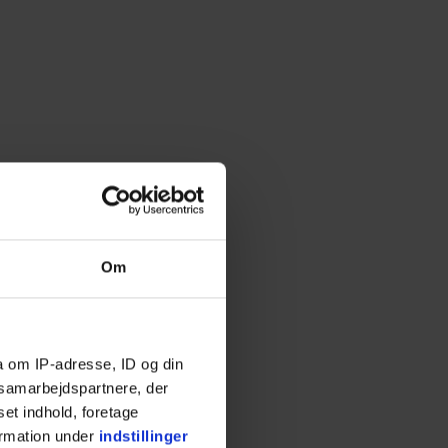
Om
a om IP-adresse, ID og din
s samarbejdspartnere, der
set indhold, foretage
ormation under
indstillinger