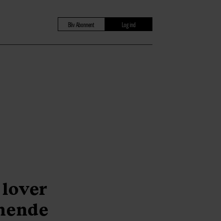
Bliv Abonnent
Log ind
 lover
mende