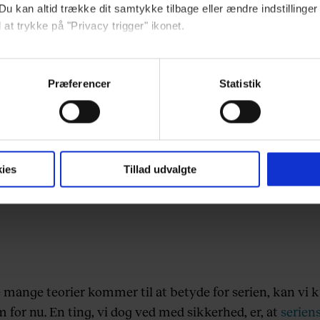
Du kan altid trække dit samtykke tilbage eller ændre indstillinger
 at trykke på "Privacy trigger" ikonet.
ebsitet.
Præferencer
Statistik
indsamle og bruge data for at kunne levere og finansiere relevant j
ookies fra tredjeparter til at at optimere dit besøg på vores hj
t sikre funktionalitet, generere statistik og huske dine præferenc
mere vores reklametiltag på sociale medier og til at vise dig fun
ies
Tillad udvalgte
dit samtykke tilbage via linket, du finder i vores cookiepolitik.
artnere og behandling af dine personoplysninger i forbindelse h
okiepolitik
.
 mange teorier kommer til at betyde for serien, kan vi 
 for nu. En ting, vi dog ved med sikkerhed, er, at
serien