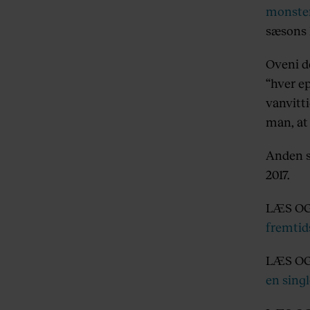
monste
sæsons
Oveni de
“hver e
vanvitti
man, at
Anden s
2017.
LÆS O
fremtid
LÆS O
en singl