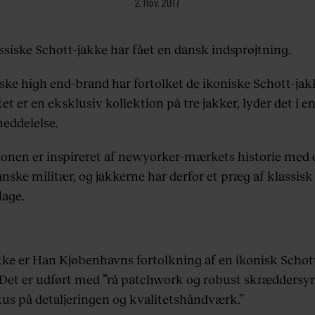
2. Nov. 2017
ssiske Schott-jakke har fået en dansk indsprøjtning.
ske high end-brand har fortolket de ikoniske Schott-jakk
et er en eksklusiv kollektion på tre jakker, lyder det i e
eddelelse.
ionen er inspireret af newyorker-mærkets historie med 
nske militær, og jakkerne har derfor et præg af klassisk
age.
kke er Han Kjøbenhavns fortolkning af en ikonisk Schot
. Det er udført med ”rå patchwork og robust skræddersy
us på detaljeringen og kvalitetshåndværk.”