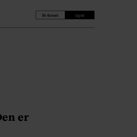
Bliv Abonnent
Log ind
Den er