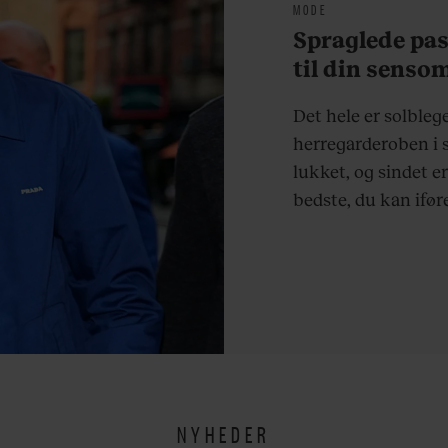
MODE
Spraglede past
til din sens
Det hele er solblege
herregarderoben i 
lukket, og sindet er
bedste, du kan iføre
NYHEDER