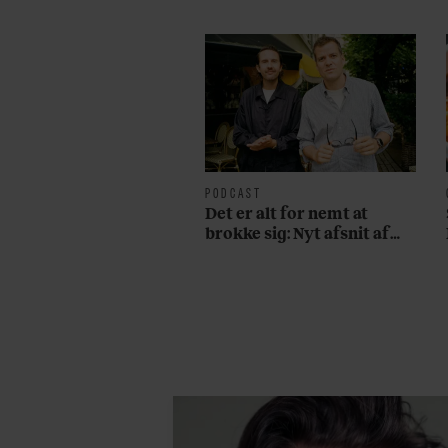
PODCAST
Det er alt for nemt at
brokke sig: Nyt afsnit af
’Arbejdstitel’ handler om
alt det, der gør verden lidt
sjovere og hverdagen lidt
lysere