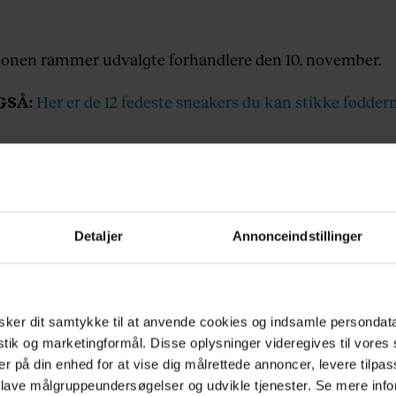
ionen rammer udvalgte forhandlere den 10. november.
GSÅ:
Her er de 12 fedeste sneakers du kan stikke fødderne
GSÅ:
Se den nye kollektion fra Vans x The North Face
GSÅ:
RAINS åbner butik i hjertet af København
Detaljer
Annonceindstillinger
ker dit samtykke til at anvende cookies og indsamle persondat
istik og marketingformål. Disse oplysninger videregives til vore
er på din enhed for at vise dig målrettede annoncer, levere tilpas
MEST LÆSTE
 lave målgruppeundersøgelser og udvikle tjenester. Se mere inf