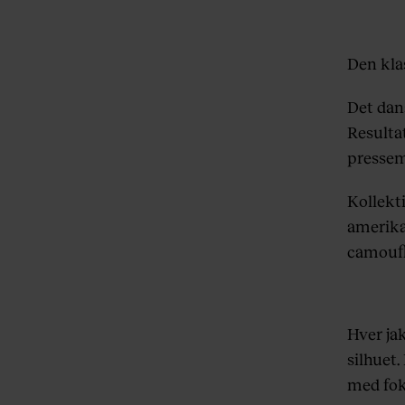
Den kla
Det dan
Resultat
pressem
Kollekt
amerika
camoufl
Hver ja
silhuet
med fok