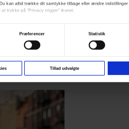
Du kan altid trække dit samtykke tilbage eller ændre indstillinger
 at trykke på "Privacy trigger" ikonet.
ebsitet.
Præferencer
Statistik
indsamle og bruge data for at kunne levere og finansiere relevant j
ookies fra tredjeparter til at at optimere dit besøg på vores hj
GASTRO
MENNESKER
t sikre funktionalitet, generere statistik og huske dine præferenc
Restaurantkoncernen
Skuespiller Joel Kinnama
mere vores reklametiltag på sociale medier og til at vise dig fun
Norrlyst åbner
bor i Los Angeles og elsker
ies
Tillad udvalgte
burgerrestaurant med
sin morgenrutine: ”Jeg
Casper Drømme
laver 300 squats og 200
armbøjninger hver
morgen”
dit samtykke tilbage via linket, du finder i vores cookiepolitik.
artnere og behandling af dine personoplysninger i forbindelse h
okiepolitik
.