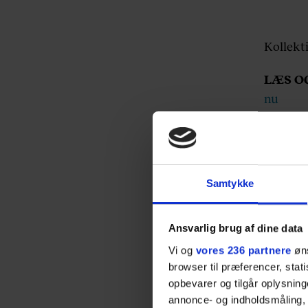
Kollekt
LÆS O
nu
LÆS O
LÆS O
Samtykke
Ansvarlig brug af dine data
Vi og
vores 236 partnere
øns
browser til præferencer, stat
opbevarer og tilgår oplysning
annonce- og indholdsmåling,