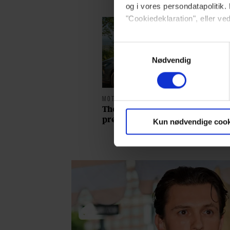
og i vores persondatapolitik. 
"Cookiedeklaration", eller ved
Dine valg anvendes på hele w
Samtykkevalg
Nødvendig
Vi ønsker dit samtykke til at 
Vi anvender egne cookies og c
MOTOR
om IP, ID og din browser for a
Thomas Skov har
markedsføring, så vi kan opti
prøvekørt den nye Volvo
Kun nødvendige cook
EX60: ”Den kører som et
sociale medier.
svensk eventyr”
Du kan til enhver tid trække 
brug af cookies, samarbejdsp
vores
privatlivspolitik
og
co