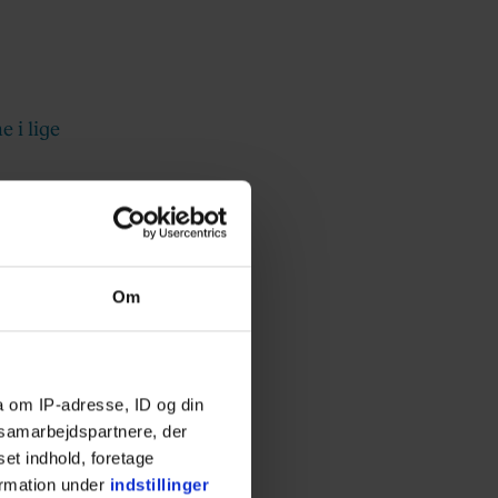
 i lige
Om
a om IP-adresse, ID og din
s samarbejdspartnere, der
set indhold, foretage
ormation under
indstillinger