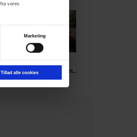
 fra vores
Marketing
ournalistisk indhold til dig.
emmeside. Vi indsamler data
KULTUR
er samt til brug for
n
Afgående Smukfest-
ktioner i forbindelse med
grundlægger har kæmpet
Tillad alle cookies
for anti-dagligdag i 46 år:
”Det er blevet utroligt
svært bare at være
menneske”
 Du kan læse mere om vores
ermed i både