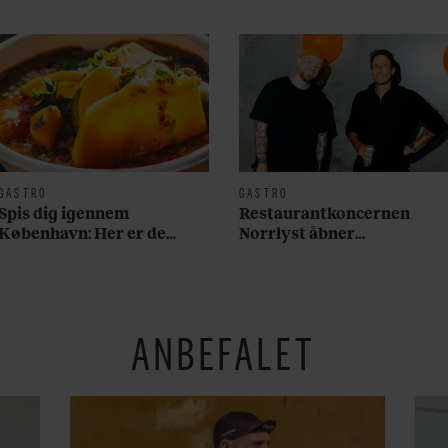
GASTRO
GASTRO
Spis dig igennem
Restaurantkoncernen
København: Her er de
Norrlyst åbner
bedste madmarkeder
burgerrestaurant med
Casper Drømme
ANBEFALET