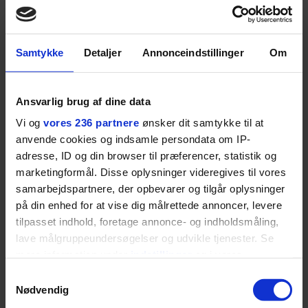
på.
SPONSORERET INDHOLD
Samtykke
Detaljer
Annonceindstillinger
Om
BOSS’ nye tennis-kollektion er relevant langt ud over
banen
Fra BOSS OPEN i Stuttgart til det kommende partnerskab
Ansvarlig brug af dine data
med Australian Open cementerer BOSS sin position i
Vi og
vores 236 partnere
ønsker dit samtykke til at
krydsfeltet mellem tennis, performance og moderne
anvende cookies og indsamle persondata om IP-
livsstil.
adresse, ID og din browser til præferencer, statistik og
marketingformål. Disse oplysninger videregives til vores
samarbejdspartnere, der opbevarer og tilgår oplysninger
på din enhed for at vise dig målrettede annoncer, levere
LIVSSTIL
tilpasset indhold, foretage annonce- og indholdsmåling,
NYHEDSBREV
Dua Lipa har
lave målgruppeundersøgelser og udvikle tjenester. Se
opdatereret sin guide til
Skriv dig op til
mere information under
indstillinger
og i vores
København. Og den er –
Euromans nyhedsbrev
persondatapolitik. Du kan altid trække dit samtykke
Samtykkevalg
ikke overraskende –
her
tilbage eller ændre indstillinger fra vores
Nødvendig
ganske forudsigelig
"Cookiedeklaration", eller ved at trykke på "Privacy