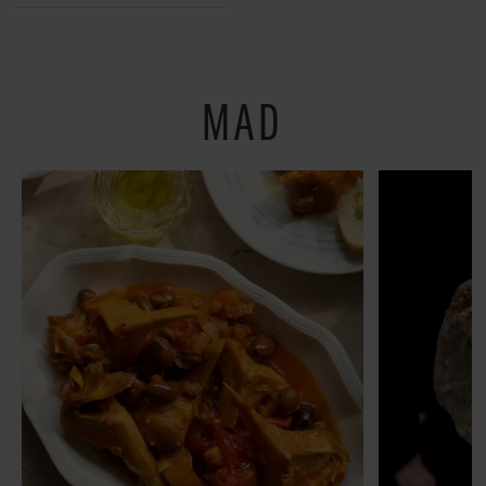
restauranter på
Østerbro
MAD