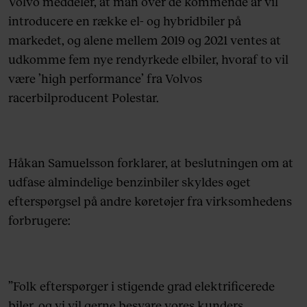
Volvo meddeler, at man over de kommende år vil
introducere en række el- og hybridbiler på
markedet, og alene mellem 2019 og 2021 ventes at
udkomme fem nye rendyrkede elbiler, hvoraf to vil
være ’high performance’ fra Volvos
racerbilproducent Polestar.
Håkan Samuelsson forklarer, at beslutningen om at
udfase almindelige benzinbiler skyldes øget
efterspørgsel på andre køretøjer fra virksomhedens
forbrugere:
”Folk efterspørger i stigende grad elektrificerede
biler, og vi vil gerne besvare vores kunders