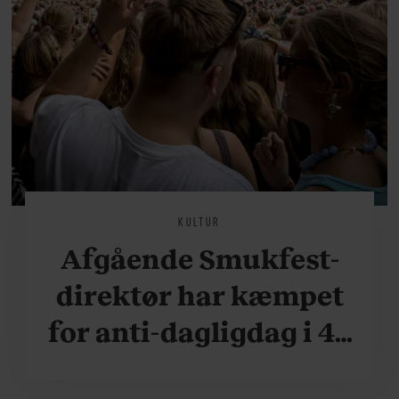
KULTUR
Afgående Smukfest-
direktør har kæmpet
for anti-dagligdag i 46
år: ”Det er blevet