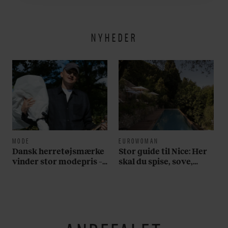
utroligt svært bare at
være menneske”
NYHEDER
MODE
EUROWOMAN
Dansk herretøjsmærke
Stor guide til Nice: Her
vinder stor modepris –
skal du spise, sove,
og en masse penge
bade, drikke vin,
shoppe og se på kunst