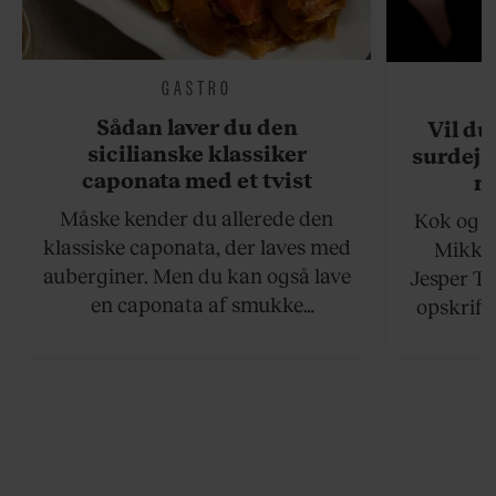
GASTRO
Sådan laver du den
Vil du
sicilianske klassiker
surdejs
caponata med et tvist
n
Måske kender du allerede den
Kok og g
klassiske caponata, der laves med
Mikkel
auberginer. Men du kan også lave
Jesper To
en caponata af smukke
opskrift 
artiskokker. Servér den lun eller
som ka
ved stuetemperatur med godt
måltider –
brød til.