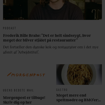
PODCAST
Frederik Bille Brahe: ”Det er helt sindssygt, hvor
meget der bliver stjålet på restauranter”
Det fortæller den danske kok og restauratør om i det nye
afsnit af ’Arbejdstitel’.
GASTRO
UGENS BEDSTE MAIL
Meget mere end
Morgenpost er tilbage!
speltmødre og BMO’er:
Skriv dig op her
Her er 10 fremragende