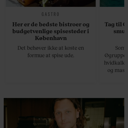
GASTRO
Her er de bedste bistroer og
Tag til 
budgetvenlige spisesteder i
smukk
København
Det behøver ikke at koste en
Somme
formue at spise ude.
Øgruppen 
hvidkalke
og masse
viser v
bedste ø
lan