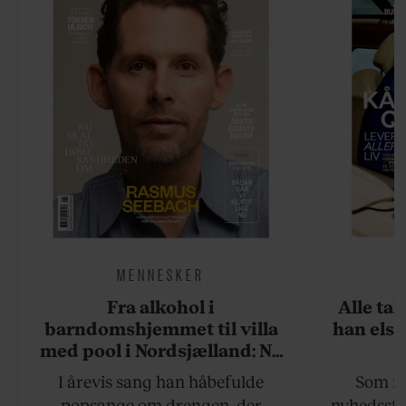
MENNESKER
Fra alkohol i
Alle ta
barndomshjemmet til villa
han elsk
med pool i Nordsjælland: Nu
skal du høre sandheden om
I årevis sang han håbefulde
Som na
Rasmus Seebach
popsange om drengen, der
nyhedsstr