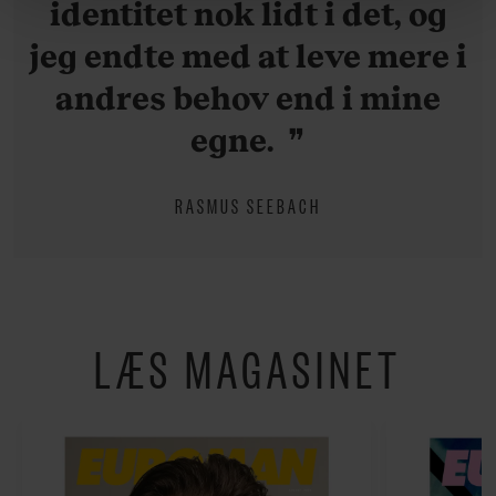
om vores brug af cookies, samarbejdspartnere og
identitet nok lidt i det, og
behandling af dine personoplysninger i forbindelse
jeg endte med at leve mere i
hermed i både vores
privatlivspolitik
og
cookiepolitik
.
andres behov end i mine
egne.
RASMUS SEEBACH
LÆS MAGASINET