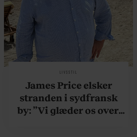
LIVSSTIL
James Price elsker
stranden i sydfransk
by: ”Vi glæder os over,
når vi kan være her i
ydersæsonerne, hvor