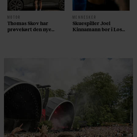
MOTOR
MENNESKER
Thomas Skov har
Skuespiller Joel
prøvekørt den nye
Kinnamann bor i Los
Volvo EX60: ”Den kører
Angeles og elsker sin
som et svensk eventyr”
morgenrutine: ”Jeg
laver 300 squats og 200
armbøjninger hver
morgen”