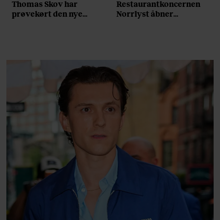
Thomas Skov har
Restaurantkoncernen
prøvekørt den nye
Norrlyst åbner
Volvo EX60: ”Den kører
burgerrestaurant med
som et svensk eventyr”
Casper Drømme