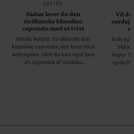
GASTRO
Sådan laver du den
Vil du
sicilianske klassiker
surdejs
caponata med et tvist
n
Måske kender du allerede den
Kok og g
klassiske caponata, der laves med
Mikkel
auberginer. Men du kan også lave
Jesper To
en caponata af smukke
opskrift 
artiskokker. Servér den lun eller
som ka
ved stuetemperatur med godt
måltider –
brød til.