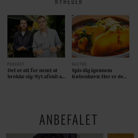
NYHEDER
PODCAST
GASTRO
Det er alt for nemt at
Spis dig igennem
brokke sig: Nyt afsnit af
København: Her er de
’Arbejdstitel’ handler
bedste madmarkeder
om alt det, der gør
verden lidt sjovere og
hverdagen lidt lysere
ANBEFALET