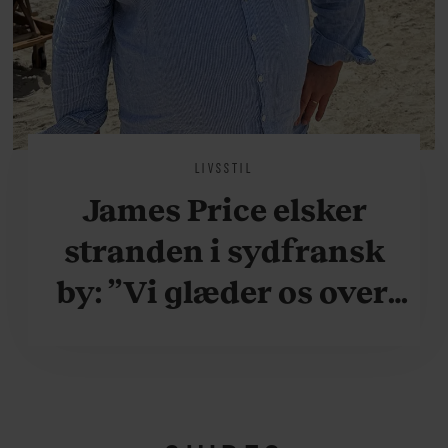
LIVSSTIL
James Price elsker
stranden i sydfransk
by: ”Vi glæder os over,
når vi kan være her i
ydersæsonerne, hvor
der er lidt mere