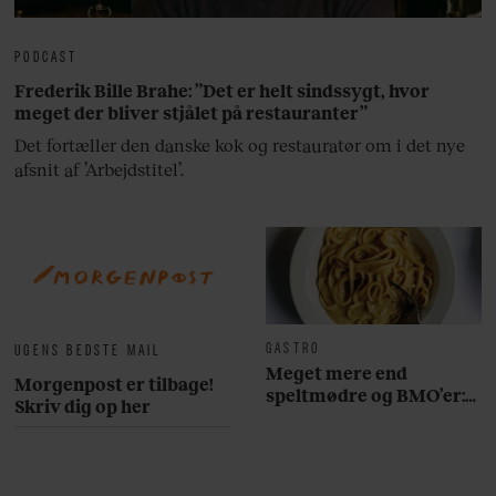
PODCAST
Frederik Bille Brahe: ”Det er helt sindssygt, hvor
meget der bliver stjålet på restauranter”
Det fortæller den danske kok og restauratør om i det nye
afsnit af ’Arbejdstitel’.
GASTRO
UGENS BEDSTE MAIL
Meget mere end
Morgenpost er tilbage!
speltmødre og BMO’er:
Skriv dig op her
Her er 10 fremragende
restauranter på
Østerbro