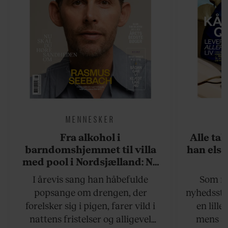
MENNESKER
Fra alkohol i
Alle ta
barndomshjemmet til villa
han elsk
med pool i Nordsjælland: Nu
skal du høre sandheden om
I årevis sang han håbefulde
Som na
Rasmus Seebach
popsange om drengen, der
nyhedsstr
forelsker sig i pigen, farer vild i
en lill
nattens fristelser og alligevel
mens an