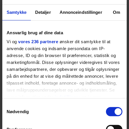
BOSS’ nye tennis-kollektion er relevant langt ud over
banen
Samtykke
Detaljer
Annonceindstillinger
Om
Fra BOSS OPEN i Stuttgart til det kommende partnerskab
med Australian Open cementerer BOSS sin position i
Ansvarlig brug af dine data
krydsfeltet mellem tennis, performance og moderne
livsstil.
Vi og
vores 236 partnere
ønsker dit samtykke til at
anvende cookies og indsamle persondata om IP-
adresse, ID og din browser til præferencer, statistik og
marketingformål. Disse oplysninger videregives til vores
samarbejdspartnere, der opbevarer og tilgår oplysninger
LIVSSTIL
på din enhed for at vise dig målrettede annoncer, levere
NYHEDSBREV
Dua Lipa har
tilpasset indhold, foretage annonce- og indholdsmåling,
opdatereret sin guide til
Skriv dig op til
lave målgruppeundersøgelser og udvikle tjenester. Se
København. Og den er –
Euromans nyhedsbrev
mere information under
indstillinger
og i vores
ikke overraskende –
her
ganske forudsigelig
persondatapolitik. Du kan altid trække dit samtykke
Samtykkevalg
tilbage eller ændre indstillinger fra vores
Nødvendig
"Cookiedeklaration", eller ved at trykke på "Privacy
trigger" ikonet.