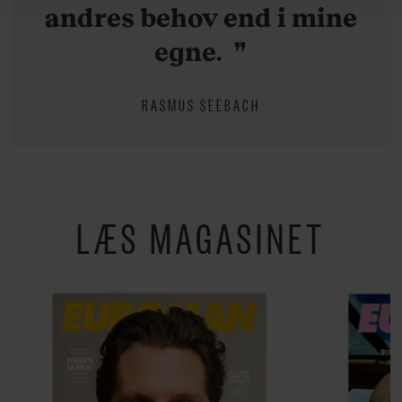
andres behov end i mine
hermed i både vores
privatlivspolitik
og
cookiepolitik
.
egne.
RASMUS SEEBACH
LÆS MAGASINET