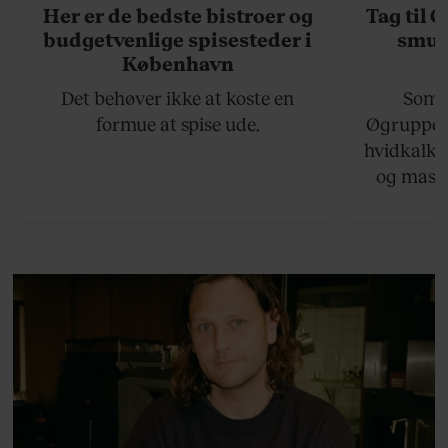
Her er de bedste bistroer og
Tag til 
budgetvenlige spisesteder i
smukk
København
Det behøver ikke at koste en
Somme
formue at spise ude.
Øgruppen 
hvidkalke
og masse
viser v
bedste ø
lan