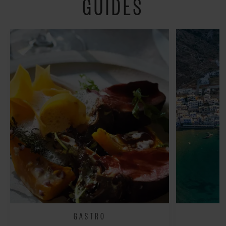
GUIDES
fredeligt”
GASTRO