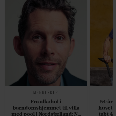
MENNESKER
Fra alkohol i
54-åri
barndomshjemmet til villa
huset 
med pool i Nordsjælland: Nu
tabt 40