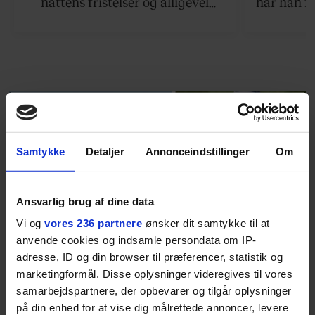
nattens fristelser og alligevel
har han f
finder den lykkelige udgang. Nu,
efter 10 års albumpause, er den
rosenrøde forelskelse trådt i
baggrunden; den naive dreng er
blevet voksen. Her indtager
Danmarks største popstjerne selv
fortællerens plads i et portræt om
arv, angst, familieliv, frygten for
Samtykke
Detaljer
Annonceindstillinger
Om
at miste stemmen og den
livsglæde, han nægter at give slip
på.
Ansvarlig brug af dine data
Vi og
vores 236 partnere
ønsker dit samtykke til at
SPONSORERET INDHOLD
anvende cookies og indsamle persondata om IP-
adresse, ID og din browser til præferencer, statistik og
BOSS’ nye tennis-kollektion er relevant langt ud over
banen
marketingformål. Disse oplysninger videregives til vores
samarbejdspartnere, der opbevarer og tilgår oplysninger
Fra BOSS OPEN i Stuttgart til det kommende partnerskab
på din enhed for at vise dig målrettede annoncer, levere
med Australian Open cementerer BOSS sin position i