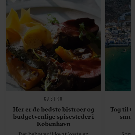
GASTRO
Her er de bedste bistroer og
Tag til 
budgetvenlige spisesteder i
smukk
København
Det behøver ikke at koste en
Somme