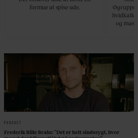
formue at spise ude.
Øgruppen 
hvidkalke
og masse
viser v
bedste ø
lan
PODCAST
Frederik Bille Brahe: ”Det er helt sindssygt, hvor