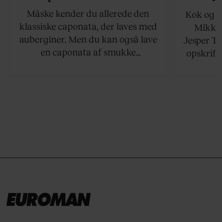
Måske kender du allerede den
Kok og g
klassiske caponata, der laves med
Mikkel
auberginer. Men du kan også lave
Jesper To
en caponata af smukke
opskrift 
artiskokker. Servér den lun eller
som ka
ved stuetemperatur med godt
måltider –
brød til.