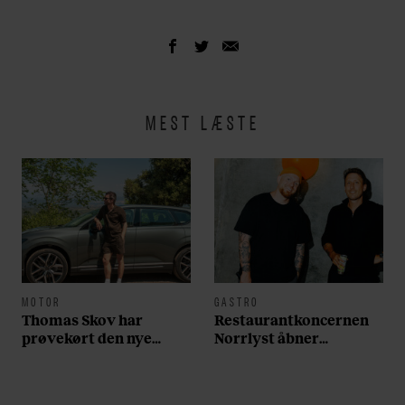
MEST LÆSTE
MOTOR
GASTRO
Thomas Skov har
Restaurantkoncernen
prøvekørt den nye
Norrlyst åbner
Volvo EX60: ”Den kører
burgerrestaurant med
som et svensk eventyr”
Casper Drømme