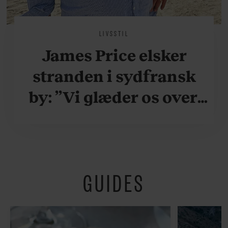
LIVSSTIL
James Price elsker
stranden i sydfransk
by: ”Vi glæder os over,
når vi kan være her i
ydersæsonerne, hvor
der er lidt mere
GUIDES
fredeligt”