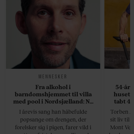
MENNESKER
Fra alkohol i
54-åri
barndomshjemmet til villa
huset 
med pool i Nordsjælland: Nu
tabt 40
skal du høre sandheden om
drøm: 
I årevis sang han håbefulde
Torben An
Rasmus Seebach
skældud 
popsange om drengen, der
sit liv ti
forelsker sig i pigen, farer vild i
Mont Vent