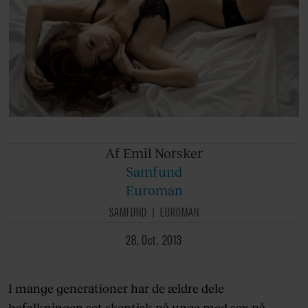
Af Emil
Norsker
Samfund
Euroman
SAMFUND
EUROMAN
28. Oct. 2013
I mange generationer har de ældre dele
befolkningen set skeptisk på unge med sex på