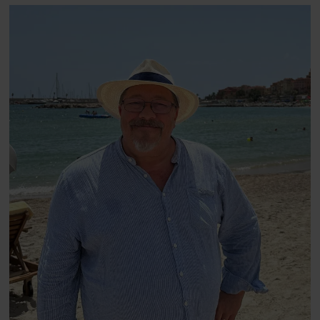
blevet voksen. Her indtager
Danmarks største popstjerne selv
fortællerens plads i et portræt om
arv, angst, familieliv, frygten for
at miste stemmen og den
livsglæde, han nægter at give slip
på.