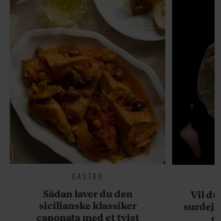
GASTRO
Sådan laver du den
Vil du
sicilianske klassiker
surdejs
caponata med et tvist
n