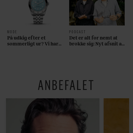
MODE
PODCAST
På udkig efter et
Det er alt for nemt at
sommerligt ur? Vi har
brokke sig: Nyt afsnit af
fundet tre gode bud
’Arbejdstitel’ handler
om alt det, der gør
verden lidt sjovere og
hverdagen lidt lysere
ANBEFALET