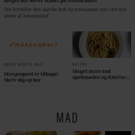
meget der bliver stjålet på restauranter”
Det fortæller den danske kok og restauratør om i det nye
afsnit af ’Arbejdstitel’.
GASTRO
UGENS BEDSTE MAIL
Meget mere end
Morgenpost er tilbage!
speltmødre og BMO’er:
Skriv dig op her
Her er 10 fremragende
restauranter på
Østerbro
MAD