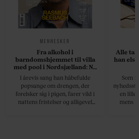
MENNESKER
Fra alkohol i
Alle ta
barndomshjemmet til villa
han elsk
med pool i Nordsjælland: Nu
skal du høre sandheden om
I årevis sang han håbefulde
Som na
Rasmus Seebach
popsange om drengen, der
nyhedsstr
forelsker sig i pigen, farer vild i
en lill
nattens fristelser og alligevel
mens an
finder den lykkelige udgang. Nu,
definer
efter 10 års albumpause, er den
mandlig
rosenrøde forelskelse trådt i
hvor 
baggrunden; den naive dreng er
insisterer